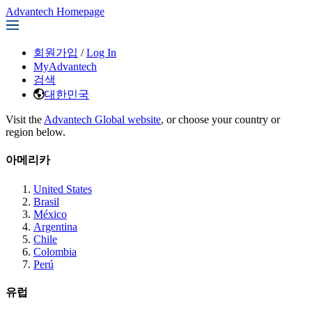
Advantech Homepage
회원가입
/
Log In
MyAdvantech
검색
대한민국
Visit the
Advantech Global website
, or choose your country or
region below.
아메리카
United States
Brasil
México
Argentina
Chile
Colombia
Perú
유럽