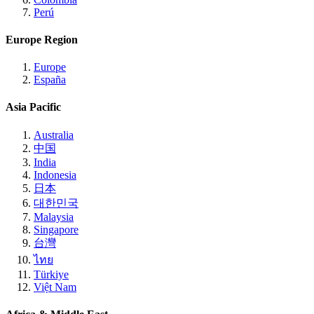
Perú
Europe Region
Europe
España
Asia Pacific
Australia
中国
India
Indonesia
日本
대한민국
Malaysia
Singapore
台灣
ไทย
Türkiye
Việt Nam