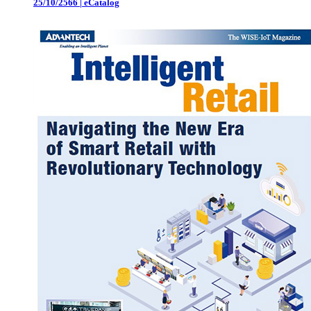
25/10/2566
|
eCatalog