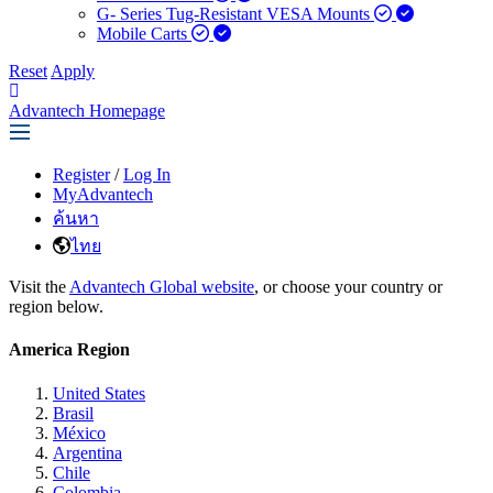
G- Series Tug-Resistant VESA Mounts
Mobile Carts
Reset
Apply
Advantech Homepage
Register
/
Log In
MyAdvantech
ค้นหา
ไทย
Visit the
Advantech Global website
, or choose your country or
region below.
America Region
United States
Brasil
México
Argentina
Chile
Colombia