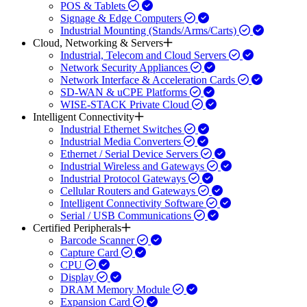
POS & Tablets
Signage & Edge Computers
Industrial Mounting (Stands/Arms/Carts)
Cloud, Networking & Servers
Industrial, Telecom and Cloud Servers
Network Security Appliances
Network Interface & Acceleration Cards
SD-WAN & uCPE Platforms
WISE-STACK Private Cloud
Intelligent Connectivity
Industrial Ethernet Switches
Industrial Media Converters
Ethernet / Serial Device Servers
Industrial Wireless and Gateways
Industrial Protocol Gateways
Cellular Routers and Gateways
Intelligent Connectivity Software
Serial / USB Communications
Certified Peripherals
Barcode Scanner
Capture Card
CPU
Display
DRAM Memory Module
Expansion Card