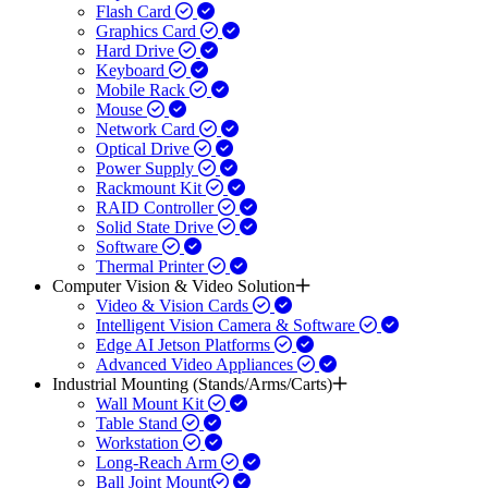
Flash Card
Graphics Card
Hard Drive
Keyboard
Mobile Rack
Mouse
Network Card
Optical Drive
Power Supply
Rackmount Kit
RAID Controller
Solid State Drive
Software
Thermal Printer
Computer Vision & Video Solution
Video & Vision Cards
Intelligent Vision Camera & Software
Edge AI Jetson Platforms
Advanced Video Appliances
Industrial Mounting (Stands/Arms/Carts)
Wall Mount Kit
Table Stand
Workstation
Long-Reach Arm
Ball Joint Mount​