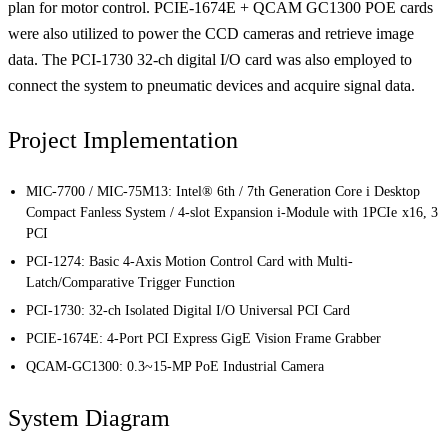
plan for motor control. PCIE-1674E + QCAM GC1300 POE cards
were also utilized to power the CCD cameras and retrieve image
data. The PCI-1730 32-ch digital I/O card was also employed to
connect the system to pneumatic devices and acquire signal data.
Project Implementation
MIC-7700 / MIC-75M13:
Intel® 6th / 7th Generation Core i Desktop
Compact Fanless System / 4-slot Expansion i-Module with 1
PCIe x16, 3
PCI
PCI-1274:
Basic 4-Axis Motion Control Card with Multi-
Latch/Comparative Trigger Function
PCI-1730:
32-ch Isolated Digital I/O Universal PCI Card
PCIE-1674E:
4-Port PCI Express GigE Vision Frame Grabber
QCAM-GC1300:
0.3~15-MP PoE Industrial Camera
System Diagram