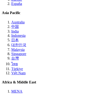
España
Asia Pacific
Australia
中国
India
Indonesia
日本
대한민국
Malaysia
Singapore
台灣
ไทย
Türkiye
Việt Nam
Africa & Middle East
MENA