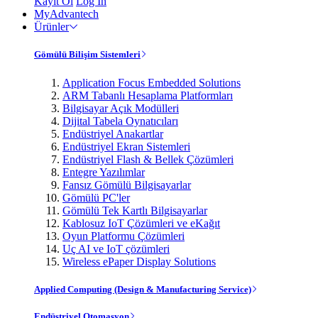
Kayıt Ol
Log In
MyAdvantech
Ürünler
Gömülü Bilişim Sistemleri
Application Focus Embedded Solutions
ARM Tabanlı Hesaplama Platformları
Bilgisayar Açık Modülleri
Dijital Tabela Oynatıcıları
Endüstriyel Anakartlar
Endüstriyel Ekran Sistemleri
Endüstriyel Flash & Bellek Çözümleri
Entegre Yazılımlar
Fansız Gömülü Bilgisayarlar
Gömülü PC'ler
Gömülü Tek Kartlı Bilgisayarlar
Kablosuz IoT Çözümleri ve eKağıt
Oyun Platformu Çözümleri
Uç AI ve IoT çözümleri
Wireless ePaper Display Solutions
Applied Computing (Design & Manufacturing Service)
Endüstriyel Otomasyon