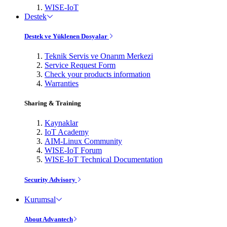
WISE-IoT
Destek
Destek ve Yüklenen Dosyalar
Teknik Servis ve Onarım Merkezi
Service Request Form
Check your products information
Warranties
Sharing & Training
Kaynaklar
IoT Academy
AIM-Linux Community
WISE-IoT Forum
WISE-IoT Technical Documentation
Security Advisory
Kurumsal
About Advantech