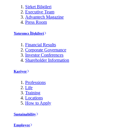
Şirket Bilgileri
Executive Team
Advantech Magazine
Press Room
Yatırımcı İlişkileri
Financial Results
Corporate Governance
Investor Conferences
Shareholder Information
Kariyer
Professions
Life
Training
Locations
How to Apply
Sustainability
Employee