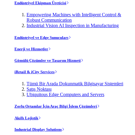
Endüstriyel Ekipman Üreticisi
Empowering Machines with Intelligent Control &
Robust Communication
Industrial Vision AI Inspection in Manufacturing
Endüstriyel ve Edge Sunucuları
Enerji ve Hizmetler
Gömülü Çözümler ve Tasarım Hizmeti
iRetail & iCity Services
Tümü Bir Arada Dokunmatik Bilgisayar Sistemleri
Satış Noktası
Ubiquitous Edge Computers and Servers
Zorlu Ortamlar İçin Araç Bilgi İşlem Çözümleri
Akıllı Lojistik
Industrial Display Solutions