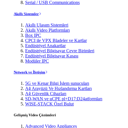
Serial / USB Communications
Akıllı Sistemler
Akıllı Ulaşım Sistemleri
Akıllı Video Platformları
Box IPC
CPCI ile VPX Bladeler ve Kartlar
Endüstriyel Anakartlar
Endüstriyel Bilgisayar Çevre Birimleri
Endüstriyel Bilgisayar Kasası
Modüler IPC
Network ve İletişim
5G ve Kenar Bilgi İşlem sunucuları
Ağ Arayüzü Ve Hızlandırma Kartları
Ağ Güvenlik Cihazları
SD-WAN ve uCPE pl+D17:D24atformları
WISE-STACK Özel Bulut
Gelişmiş Video Çözümleri
Advanced Video Appliances