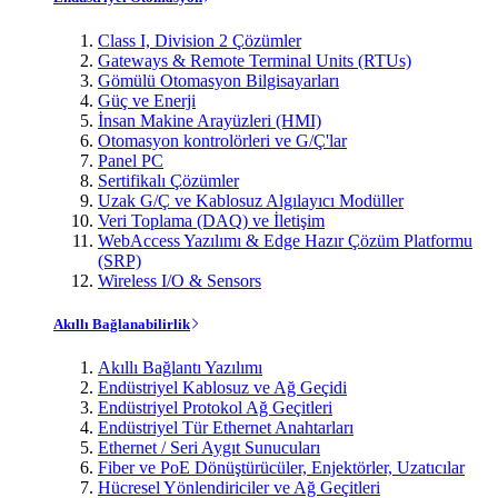
Class I, Division 2 Çözümler
Gateways & Remote Terminal Units (RTUs)
Gömülü Otomasyon Bilgisayarları
Güç ve Enerji
İnsan Makine Arayüzleri (HMI)
Otomasyon kontrolörleri ve G/Ç'lar
Panel PC
Sertifikalı Çözümler
Uzak G/Ç ve Kablosuz Algılayıcı Modüller
Veri Toplama (DAQ) ve İletişim
WebAccess Yazılımı & Edge Hazır Çözüm Platformu
(SRP)
Wireless I/O & Sensors
Akıllı Bağlanabilirlik
Akıllı Bağlantı Yazılımı
Endüstriyel Kablosuz ve Ağ Geçidi
Endüstriyel Protokol Ağ Geçitleri
Endüstriyel Tür Ethernet Anahtarları
Ethernet / Seri Aygıt Sunucuları
Fiber ve PoE Dönüştürücüler, Enjektörler, Uzatıcılar
Hücresel Yönlendiriciler ve Ağ Geçitleri