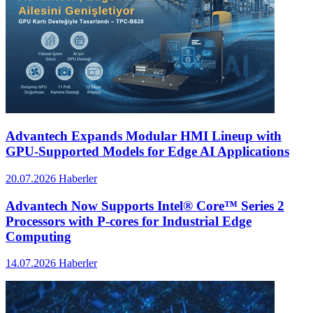
Advantech Expands Modular HMI Lineup with
GPU-Supported Models for Edge AI Applications
20.07.2026
Haberler
Advantech Now Supports Intel® Core™ Series 2
Processors with P-cores for Industrial Edge
Computing
14.07.2026
Haberler