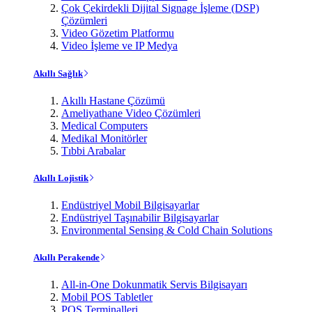
Çok Çekirdekli Dijital Signage İşleme (DSP)
Çözümleri
Video Gözetim Platformu
Video İşleme ve IP Medya
Akıllı Sağlık
Akıllı Hastane Çözümü
Ameliyathane Video Çözümleri
Medical Computers
Medikal Monitörler
Tıbbi Arabalar
Akıllı Lojistik
Endüstriyel Mobil Bilgisayarlar
Endüstriyel Taşınabilir Bilgisayarlar
Environmental Sensing & Cold Chain Solutions
Akıllı Perakende
All-in-One Dokunmatik Servis Bilgisayarı
Mobil POS Tabletler
POS Terminalleri