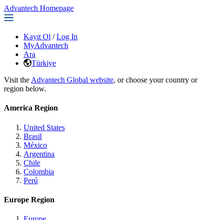
Advantech Homepage
Kayıt Ol
/
Log In
MyAdvantech
Ara
Türkiye
Visit the
Advantech Global website
, or choose your country or
region below.
America Region
United States
Brasil
México
Argentina
Chile
Colombia
Perú
Europe Region
Europe