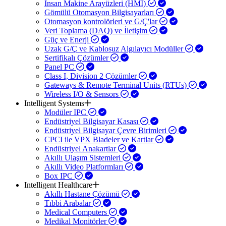
İnsan Makine Arayüzleri (HMI)
Gömülü Otomasyon Bilgisayarları
Otomasyon kontrolörleri ve G/Ç'lar
Veri Toplama (DAQ) ve İletişim
Güç ve Enerji
Uzak G/Ç ve Kablosuz Algılayıcı Modüller
Sertifikalı Çözümler
Panel PC
Class I, Division 2 Çözümler
Gateways & Remote Terminal Units (RTUs)
Wireless I/O & Sensors
Intelligent Systems
Modüler IPC
Endüstriyel Bilgisayar Kasası
Endüstriyel Bilgisayar Çevre Birimleri
CPCI ile VPX Bladeler ve Kartlar
Endüstriyel Anakartlar
Akıllı Ulaşım Sistemleri
Akıllı Video Platformları
Box IPC
Intelligent Healthcare
Akıllı Hastane Çözümü
Tıbbi Arabalar
Medical Computers
Medikal Monitörler