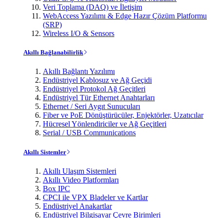
Veri Toplama (DAQ) ve İletişim
WebAccess Yazılımı & Edge Hazır Çözüm Platformu
(SRP)
Wireless I/O & Sensors
Akıllı Bağlanabilirlik
Akıllı Bağlantı Yazılımı
Endüstriyel Kablosuz ve Ağ Geçidi
Endüstriyel Protokol Ağ Geçitleri
Endüstriyel Tür Ethernet Anahtarları
Ethernet / Seri Aygıt Sunucuları
Fiber ve PoE Dönüştürücüler, Enjektörler, Uzatıcılar
Hücresel Yönlendiriciler ve Ağ Geçitleri
Serial / USB Communications
Akıllı Sistemler
Akıllı Ulaşım Sistemleri
Akıllı Video Platformları
Box IPC
CPCI ile VPX Bladeler ve Kartlar
Endüstriyel Anakartlar
Endüstriyel Bilgisayar Çevre Birimleri