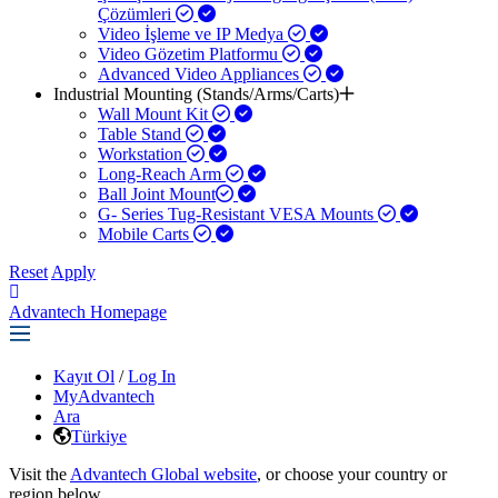
Çözümleri
Video İşleme ve IP Medya
Video Gözetim Platformu
Advanced Video Appliances
Industrial Mounting (Stands/Arms/Carts)
Wall Mount Kit
Table Stand
Workstation
Long-Reach Arm
Ball Joint Mount​
G- Series Tug-Resistant VESA Mounts
Mobile Carts
Reset
Apply
Advantech Homepage
Kayıt Ol
/
Log In
MyAdvantech
Ara
Türkiye
Visit the
Advantech Global website
, or choose your country or
region below.