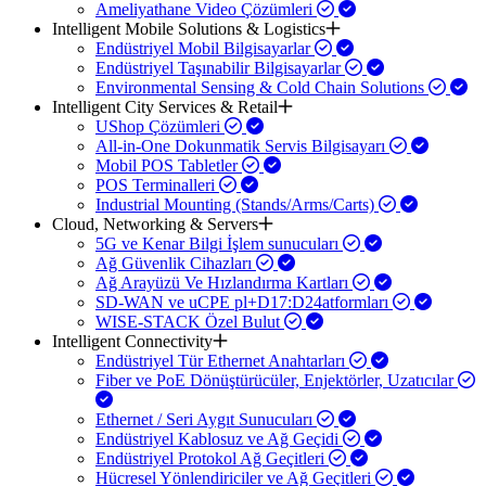
Ameliyathane Video Çözümleri
Intelligent Mobile Solutions & Logistics
Endüstriyel Mobil Bilgisayarlar
Endüstriyel Taşınabilir Bilgisayarlar
Environmental Sensing & Cold Chain Solutions
Intelligent City Services & Retail
UShop Çözümleri
All-in-One Dokunmatik Servis Bilgisayarı
Mobil POS Tabletler
POS Terminalleri
Industrial Mounting (Stands/Arms/Carts)
Cloud, Networking & Servers
5G ve Kenar Bilgi İşlem sunucuları
Ağ Güvenlik Cihazları
Ağ Arayüzü Ve Hızlandırma Kartları
SD-WAN ve uCPE pl+D17:D24atformları
WISE-STACK Özel Bulut
Intelligent Connectivity
Endüstriyel Tür Ethernet Anahtarları
Fiber ve PoE Dönüştürücüler, Enjektörler, Uzatıcılar
Ethernet / Seri Aygıt Sunucuları
Endüstriyel Kablosuz ve Ağ Geçidi
Endüstriyel Protokol Ağ Geçitleri
Hücresel Yönlendiriciler ve Ağ Geçitleri