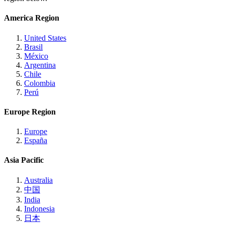
America Region
United States
Brasil
México
Argentina
Chile
Colombia
Perú
Europe Region
Europe
España
Asia Pacific
Australia
中国
India
Indonesia
日本