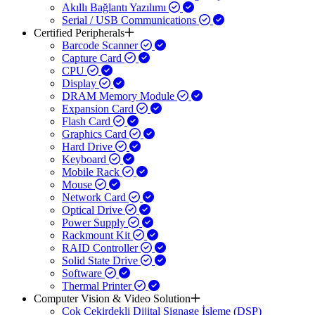
Akıllı Bağlantı Yazılımı
Serial / USB Communications
Certified Peripherals
Barcode Scanner
Capture Card
CPU
Display
DRAM Memory Module
Expansion Card
Flash Card
Graphics Card
Hard Drive
Keyboard
Mobile Rack
Mouse
Network Card
Optical Drive
Power Supply
Rackmount Kit
RAID Controller
Solid State Drive
Software
Thermal Printer
Computer Vision & Video Solution
Çok Çekirdekli Dijital Signage İşleme (DSP)