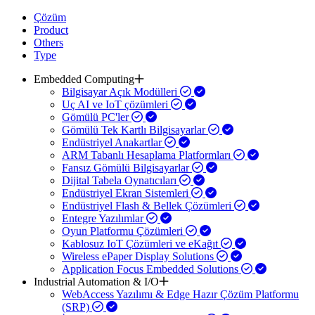
Çözüm
Product
Others
Type
Embedded Computing
Bilgisayar Açık Modülleri
Uç AI ve IoT çözümleri
Gömülü PC'ler
Gömülü Tek Kartlı Bilgisayarlar
Endüstriyel Anakartlar
ARM Tabanlı Hesaplama Platformları
Fansız Gömülü Bilgisayarlar
Dijital Tabela Oynatıcıları
Endüstriyel Ekran Sistemleri
Endüstriyel Flash & Bellek Çözümleri
Entegre Yazılımlar
Oyun Platformu Çözümleri
Kablosuz IoT Çözümleri ve eKağıt
Wireless ePaper Display Solutions
Application Focus Embedded Solutions
Industrial Automation & I/O
WebAccess Yazılımı & Edge Hazır Çözüm Platformu
(SRP)