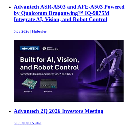
Advantech ASR-A503 and AFE-A503 Powered
by Qualcomm Dragonwing™ IQ-9075M
Integrate AI, Vision, and Robot Control
5.08.2026
|
Haberler
Advantech 2Q 2026 Investors Meeting
5.08.2026
|
Video