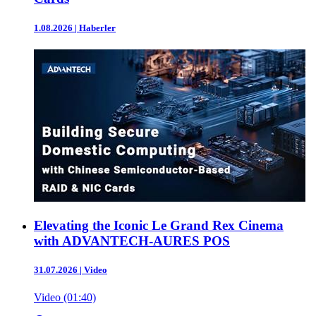
1.08.2026
|
Haberler
Elevating the Iconic Le Grand Rex Cinema
with ADVANTECH-AURES POS
31.07.2026
|
Video
Video (01:40)