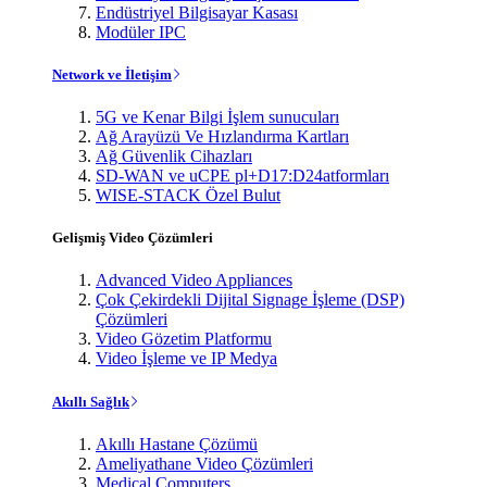
Endüstriyel Bilgisayar Kasası
Modüler IPC
Network ve İletişim
5G ve Kenar Bilgi İşlem sunucuları
Ağ Arayüzü Ve Hızlandırma Kartları
Ağ Güvenlik Cihazları
SD-WAN ve uCPE pl+D17:D24atformları
WISE-STACK Özel Bulut
Gelişmiş Video Çözümleri
Advanced Video Appliances
Çok Çekirdekli Dijital Signage İşleme (DSP)
Çözümleri
Video Gözetim Platformu
Video İşleme ve IP Medya
Akıllı Sağlık
Akıllı Hastane Çözümü
Ameliyathane Video Çözümleri
Medical Computers