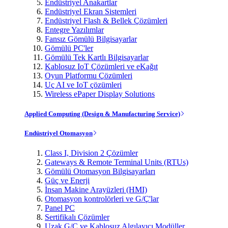
Endüstriyel Anakartlar
Endüstriyel Ekran Sistemleri
Endüstriyel Flash & Bellek Çözümleri
Entegre Yazılımlar
Fansız Gömülü Bilgisayarlar
Gömülü PC'ler
Gömülü Tek Kartlı Bilgisayarlar
Kablosuz IoT Çözümleri ve eKağıt
Oyun Platformu Çözümleri
Uç AI ve IoT çözümleri
Wireless ePaper Display Solutions
Applied Computing (Design & Manufacturing Service)
Endüstriyel Otomasyon
Class I, Division 2 Çözümler
Gateways & Remote Terminal Units (RTUs)
Gömülü Otomasyon Bilgisayarları
Güç ve Enerji
İnsan Makine Arayüzleri (HMI)
Otomasyon kontrolörleri ve G/Ç'lar
Panel PC
Sertifikalı Çözümler
Uzak G/Ç ve Kablosuz Algılayıcı Modüller