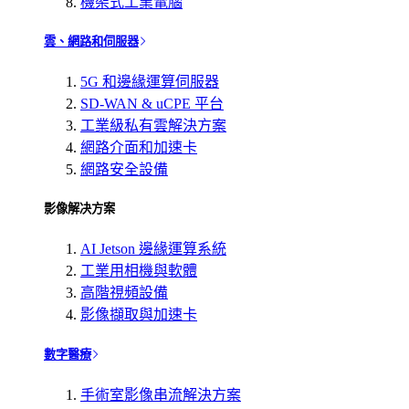
機架式工業電腦
雲、網路和伺服器
5G 和邊緣運算伺服器
SD-WAN & uCPE 平台
工業級私有雲解決方案
網路介面和加速卡
網路安全設備
影像解决方案
AI Jetson 邊緣運算系統
工業用相機與軟體
高階視頻設備
影像擷取與加速卡
數字醫療
手術室影像串流解決方案