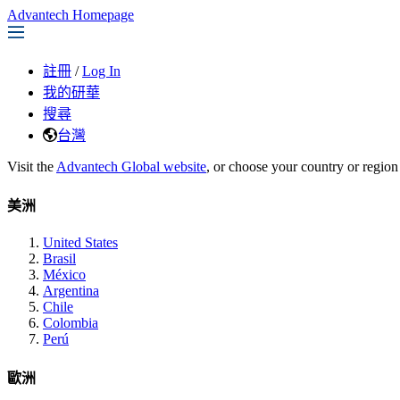
Advantech Homepage
註冊
/
Log In
我的研華
搜尋
台灣
Visit the
Advantech Global website
, or choose your country or region
美洲
United States
Brasil
México
Argentina
Chile
Colombia
Perú
歐洲