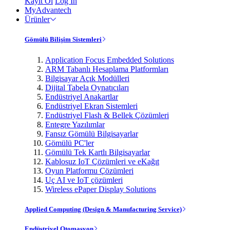
Kayıt Ol
Log In
MyAdvantech
Ürünler
Gömülü Bilişim Sistemleri
Application Focus Embedded Solutions
ARM Tabanlı Hesaplama Platformları
Bilgisayar Açık Modülleri
Dijital Tabela Oynatıcıları
Endüstriyel Anakartlar
Endüstriyel Ekran Sistemleri
Endüstriyel Flash & Bellek Çözümleri
Entegre Yazılımlar
Fansız Gömülü Bilgisayarlar
Gömülü PC'ler
Gömülü Tek Kartlı Bilgisayarlar
Kablosuz IoT Çözümleri ve eKağıt
Oyun Platformu Çözümleri
Uç AI ve IoT çözümleri
Wireless ePaper Display Solutions
Applied Computing (Design & Manufacturing Service)
Endüstriyel Otomasyon