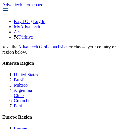
Advantech Homepage
Kayıt Ol
/
Log In
MyAdvantech
Ara
Türkiye
Visit the
Advantech Global website
, or choose your country or
region below.
America Region
United States
Brasil
México
Argentina
Chile
Colombia
Perú
Europe Region
Europe