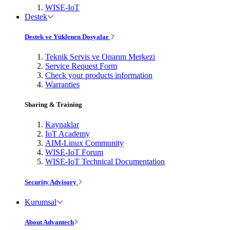
WISE-IoT
Destek
Destek ve Yüklenen Dosyalar
Teknik Servis ve Onarım Merkezi
Service Request Form
Check your products information
Warranties
Sharing & Training
Kaynaklar
IoT Academy
AIM-Linux Community
WISE-IoT Forum
WISE-IoT Technical Documentation
Security Advisory
Kurumsal
About Advantech