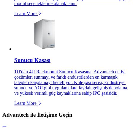
modül seçeneklerine olanak tanır.
Learn More
Sunucu Kasası
1U'dan 4U Rackmount Sunucu Kasasına, Advantech en iyi
çözümleri sunmayı ve farklı endüstrilerden en karmaşık
talepleri karşılamayı hedefliyor. Kule şasi serisi, Endüstriyel
sunucu ve AOI gibi uygulamalara faydalı gelişmiş depolama
ve yüksek verimli güç kaynaklarına sahip IPC şasisidir.
Learn More
Advantech ile İletişime Geçin