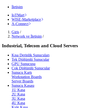
İletişim
IoTMart
WISE-Marketplace
A-Connect
Giriş
/
Network ve İletişim
/
Industrial, Telecom and Cloud Servers
Kısa Derinlik Sunucuları
Tek Düğümlü Sunucular
GPU Sunucusu
Çok Düğümlü Sunucular
Sunucu Kartı
Workstation Boards
Server Boards
Sunucu Kasası
1U Kasa
2U Kasa
3U Kasa
4U Kasa
Kule Kasa