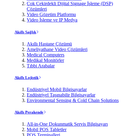
Çok Çekirdekli Dijital Signage İşleme (DSP)
Çözümleri
Video Gözetim Platformu
Video İşleme ve IP Medya
Akıllı Sağlık
Akıllı Hastane Çözümü
Ameliyathane Video Çözümleri
Medical Computers
Medikal Monitörler
Tıbbi Arabalar
Akıllı Lojistik
Endüstriyel Mobil Bilgisayarlar
Endüstriyel Taşınabilir Bilgisayarlar
Environmental Sensing & Cold Chain Solutions
Akıllı Perakende
All-in-One Dokunmatik Servis Bilgisayarı
Mobil POS Tabletler
POS Terminalleri