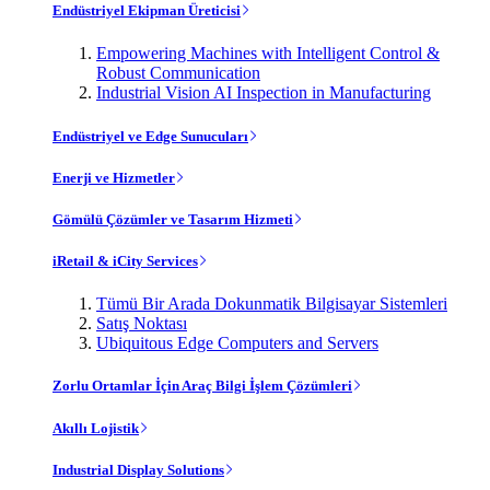
Endüstriyel Ekipman Üreticisi
Empowering Machines with Intelligent Control &
Robust Communication
Industrial Vision AI Inspection in Manufacturing
Endüstriyel ve Edge Sunucuları
Enerji ve Hizmetler
Gömülü Çözümler ve Tasarım Hizmeti
iRetail & iCity Services
Tümü Bir Arada Dokunmatik Bilgisayar Sistemleri
Satış Noktası
Ubiquitous Edge Computers and Servers
Zorlu Ortamlar İçin Araç Bilgi İşlem Çözümleri
Akıllı Lojistik
Industrial Display Solutions