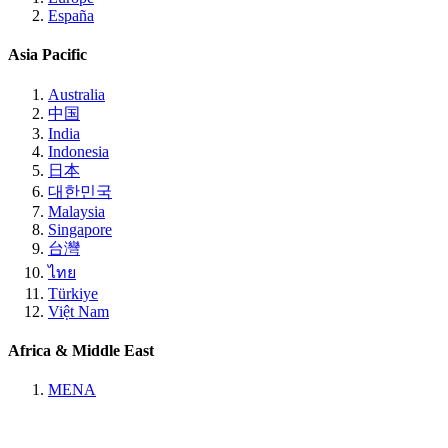
España
Asia Pacific
Australia
中国
India
Indonesia
日本
대한민국
Malaysia
Singapore
台灣
ไทย
Türkiye
Việt Nam
Africa & Middle East
MENA