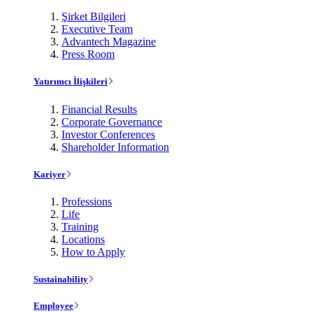
Şirket Bilgileri
Executive Team
Advantech Magazine
Press Room
Yatırımcı İlişkileri
Financial Results
Corporate Governance
Investor Conferences
Shareholder Information
Kariyer
Professions
Life
Training
Locations
How to Apply
Sustainability
Employee