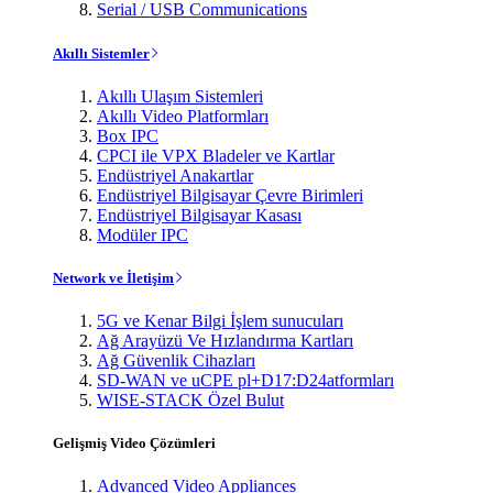
Serial / USB Communications
Akıllı Sistemler
Akıllı Ulaşım Sistemleri
Akıllı Video Platformları
Box IPC
CPCI ile VPX Bladeler ve Kartlar
Endüstriyel Anakartlar
Endüstriyel Bilgisayar Çevre Birimleri
Endüstriyel Bilgisayar Kasası
Modüler IPC
Network ve İletişim
5G ve Kenar Bilgi İşlem sunucuları
Ağ Arayüzü Ve Hızlandırma Kartları
Ağ Güvenlik Cihazları
SD-WAN ve uCPE pl+D17:D24atformları
WISE-STACK Özel Bulut
Gelişmiş Video Çözümleri
Advanced Video Appliances