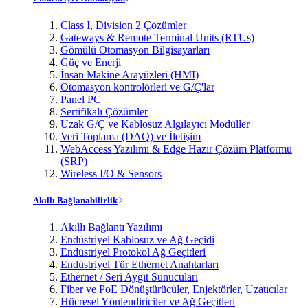
Class I, Division 2 Çözümler
Gateways & Remote Terminal Units (RTUs)
Gömülü Otomasyon Bilgisayarları
Güç ve Enerji
İnsan Makine Arayüzleri (HMI)
Otomasyon kontrolörleri ve G/Ç'lar
Panel PC
Sertifikalı Çözümler
Uzak G/Ç ve Kablosuz Algılayıcı Modüller
Veri Toplama (DAQ) ve İletişim
WebAccess Yazılımı & Edge Hazır Çözüm Platformu
(SRP)
Wireless I/O & Sensors
Akıllı Bağlanabilirlik
Akıllı Bağlantı Yazılımı
Endüstriyel Kablosuz ve Ağ Geçidi
Endüstriyel Protokol Ağ Geçitleri
Endüstriyel Tür Ethernet Anahtarları
Ethernet / Seri Aygıt Sunucuları
Fiber ve PoE Dönüştürücüler, Enjektörler, Uzatıcılar
Hücresel Yönlendiriciler ve Ağ Geçitleri