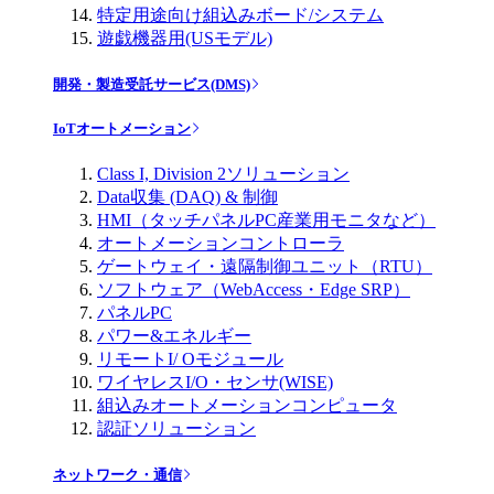
特定用途向け組込みボード/システム
遊戯機器用(USモデル)
開発・製造受託サービス(DMS)
IoTオートメーション
Class I, Division 2ソリューション
Data収集 (DAQ) & 制御
HMI（タッチパネルPC産業用モニタなど）
オートメーションコントローラ
ゲートウェイ・遠隔制御ユニット（RTU）
ソフトウェア（WebAccess・Edge SRP）
パネルPC
パワー&エネルギー
リモートI/ Oモジュール
ワイヤレスI/O・センサ(WISE)
組込みオートメーションコンピュータ
認証ソリューション
ネットワーク・通信