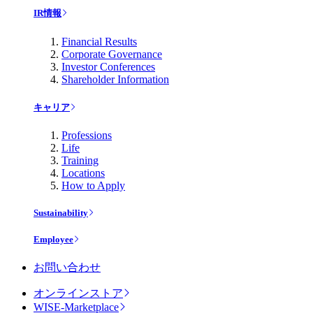
IR情報
Financial Results
Corporate Governance
Investor Conferences
Shareholder Information
キャリア
Professions
Life
Training
Locations
How to Apply
Sustainability
Employee
お問い合わせ
オンラインストア
WISE-Marketplace