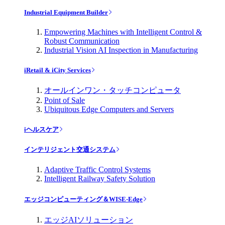
Industrial Equipment Builder
Empowering Machines with Intelligent Control &
Robust Communication
Industrial Vision AI Inspection in Manufacturing
iRetail & iCity Services
オールインワン・タッチコンピュータ
Point of Sale
Ubiquitous Edge Computers and Servers
iヘルスケア
インテリジェント交通システム
Adaptive Traffic Control Systems
Intelligent Railway Safety Solution
エッジコンピューティング＆WISE-Edge
エッジAIソリューション