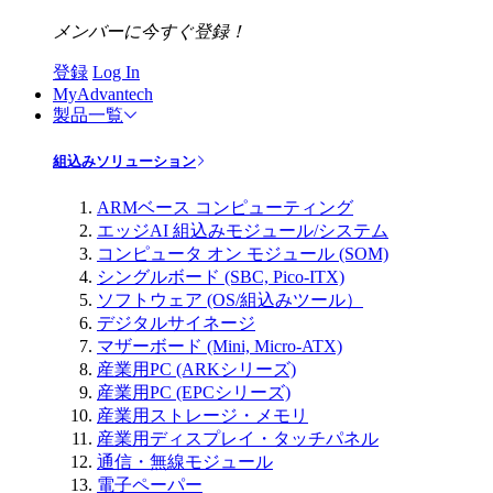
メンバーに今すぐ登録！
登録
Log In
MyAdvantech
製品一覧
組込みソリューション
ARMベース コンピューティング
エッジAI 組込みモジュール/システム
コンピュータ オン モジュール (SOM)
シングルボード (SBC, Pico-ITX)
ソフトウェア (OS/組込みツール）
デジタルサイネージ
マザーボード (Mini, Micro-ATX)
産業用PC (ARKシリーズ)
産業用PC (EPCシリーズ)
産業用ストレージ・メモリ
産業用ディスプレイ・タッチパネル
通信・無線モジュール
電子ペーパー