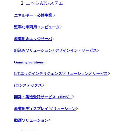
エッジAIシステム
エネルギー・公益事業
堅牢な車両用コンピュータ
産業用＆エッジサーバ
組込みソリューション / デザインイン・サービス
Gaming Solutions
IoTエッジインテリジェンスソリューションとサービス
iロジステックス
開発・製造受託サービス（DMS）
産業用ディスプレイ ソリューション
動画ソリューション