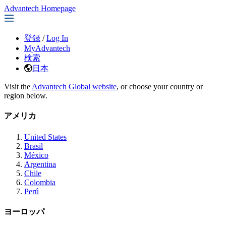
Advantech Homepage
登録
/
Log In
MyAdvantech
検索
日本
Visit the
Advantech Global website
, or choose your country or
region below.
アメリカ
United States
Brasil
México
Argentina
Chile
Colombia
Perú
ヨーロッパ