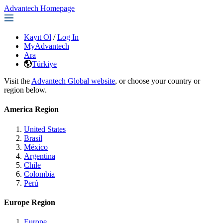
Advantech Homepage
Kayıt Ol
/
Log In
MyAdvantech
Ara
Türkiye
Visit the
Advantech Global website
, or choose your country or
region below.
America Region
United States
Brasil
México
Argentina
Chile
Colombia
Perú
Europe Region
Europe