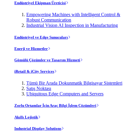
Endüstriyel Ekipman Üreticisi
Empowering Machines with Intelligent Control &
Robust Communication
Industrial Vision AI Inspection in Manufacturing
Endüstriyel ve Edge Sunucuları
Enerji ve Hizmetler
Gömülü Çözümler ve Tasarım Hizmeti
iRetail & iCity Services
Tümü Bir Arada Dokunmatik Bilgisayar Sistemleri
Satış Noktası
Ubiquitous Edge Computers and Servers
Zorlu Ortamlar İçin Araç Bilgi İşlem Çözümleri
Akıllı Lojistik
Industrial Display Solutions