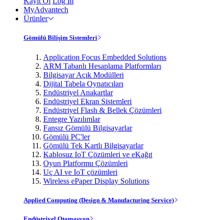
Kayıt Ol
Log In
MyAdvantech
Ürünler
Gömülü Bilişim Sistemleri
Application Focus Embedded Solutions
ARM Tabanlı Hesaplama Platformları
Bilgisayar Açık Modülleri
Dijital Tabela Oynatıcıları
Endüstriyel Anakartlar
Endüstriyel Ekran Sistemleri
Endüstriyel Flash & Bellek Çözümleri
Entegre Yazılımlar
Fansız Gömülü Bilgisayarlar
Gömülü PC'ler
Gömülü Tek Kartlı Bilgisayarlar
Kablosuz IoT Çözümleri ve eKağıt
Oyun Platformu Çözümleri
Uç AI ve IoT çözümleri
Wireless ePaper Display Solutions
Applied Computing (Design & Manufacturing Service)
Endüstriyel Otomasyon