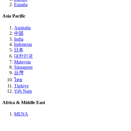
España
Asia Pacific
Australia
中国
India
Indonesia
日本
대한민국
Malaysia
Singapore
台灣
ไทย
Türkiye
Việt Nam
Africa & Middle East
MENA