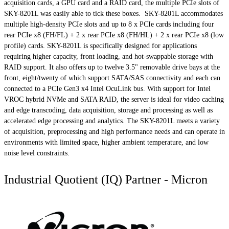
acquisition cards, a GPU card and a RAID card, the multiple PCIe slots of
SKY-8201L was easily able to tick these boxes. SKY-8201L accommodates
multiple high-density PCIe slots and up to 8 x PCIe cards including four
rear PCIe x8 (FH/FL) + 2 x rear PCIe x8 (FH/HL) + 2 x rear PCIe x8 (low
profile) cards. SKY-8201L is specifically designed for applications
requiring higher capacity, front loading, and hot-swappable storage with
RAID support. It also offers up to twelve 3.5" removable drive bays at the
front, eight/twenty of which support SATA/SAS connectivity and each can
connected to a PCIe Gen3 x4 Intel OcuLink bus. With support for Intel
VROC hybrid NVMe and SATA RAID, the server is ideal for video caching
and edge transcoding, data acquisition, storage and processing as well as
accelerated edge processing and analytics. The SKY-8201L meets a variety
of acquisition, preprocessing and high performance needs and can operate in
environments with limited space, higher ambient temperature, and low
noise level constraints.
Industrial Quotient (IQ) Partner - Micron