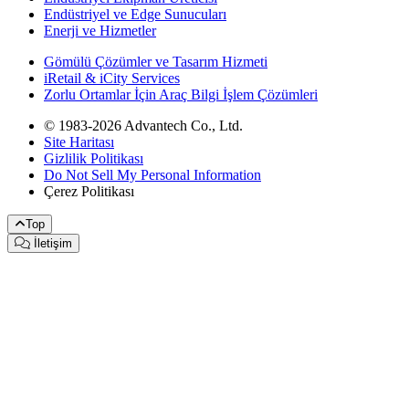
Endüstriyel ve Edge Sunucuları
Enerji ve Hizmetler
Gömülü Çözümler ve Tasarım Hizmeti
iRetail & iCity Services
Zorlu Ortamlar İçin Araç Bilgi İşlem Çözümleri
© 1983-2026 Advantech Co., Ltd.
Site Haritası
Gizlilik Politikası
Do Not Sell My Personal Information
Çerez Politikası
Top
İletişim