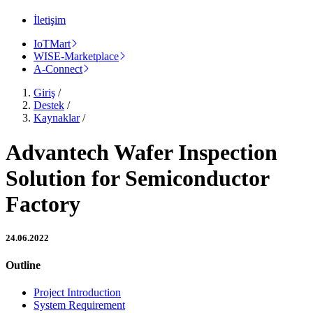
İletişim
IoTMart
WISE-Marketplace
A-Connect
Giriş
/
Destek
/
Kaynaklar
/
Advantech Wafer Inspection
Solution for Semiconductor
Factory
24.06.2022
Outline
Project Introduction
System Requirement