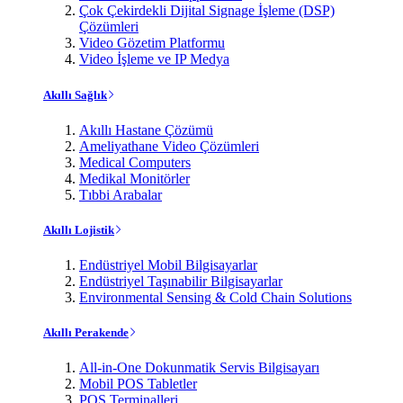
Çok Çekirdekli Dijital Signage İşleme (DSP)
Çözümleri
Video Gözetim Platformu
Video İşleme ve IP Medya
Akıllı Sağlık
Akıllı Hastane Çözümü
Ameliyathane Video Çözümleri
Medical Computers
Medikal Monitörler
Tıbbi Arabalar
Akıllı Lojistik
Endüstriyel Mobil Bilgisayarlar
Endüstriyel Taşınabilir Bilgisayarlar
Environmental Sensing & Cold Chain Solutions
Akıllı Perakende
All-in-One Dokunmatik Servis Bilgisayarı
Mobil POS Tabletler
POS Terminalleri