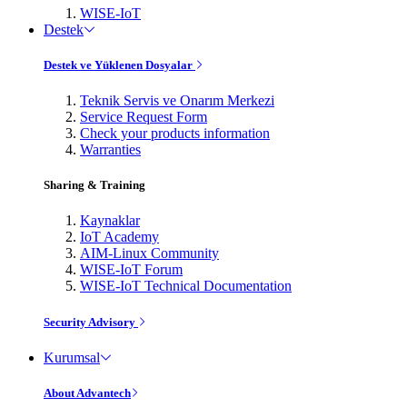
WISE-IoT
Destek
Destek ve Yüklenen Dosyalar
Teknik Servis ve Onarım Merkezi
Service Request Form
Check your products information
Warranties
Sharing & Training
Kaynaklar
IoT Academy
AIM-Linux Community
WISE-IoT Forum
WISE-IoT Technical Documentation
Security Advisory
Kurumsal
About Advantech