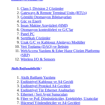
Class I, Division 2 Çözümler
Gateways & Remote Terminal Units (RTUs)
Gömülü Otomasyon Bilgisayarları
Güç ve Enerji
İnsan Makine Arayüzleri (HMI)
Otomasyon kontrolörleri ve G/Ç'lar
Panel PC
Sertifikalı Çözümler
Uzak G/Ç ve Kablosuz Algılayıcı Modüller
Veri Toplama (DAQ) ve İletişim
WebAccess Yazılımı & Edge Hazır Çözüm Platformu
(SRP)
Wireless I/O & Sensors
Akıllı Bağlanabilirlik
Akıllı Bağlantı Yazılımı
Endüstriyel Kablosuz ve Ağ Geçidi
Endüstriyel Protokol Ağ Geçitleri
Endüstriyel Tür Ethernet Anahtarları
Ethernet / Seri Aygıt Sunucuları
Fiber ve PoE Dönüştürücüler, Enjektörler, Uzatıcılar
Hücresel Yönlendiriciler ve Ağ Geçitleri