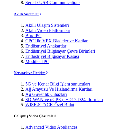
Serial / USB Communications
Akıllı Sistemler
Akıllı Ulaşım Sistemleri
Akıllı Video Platformları
Box IPC
CPCI ile VPX Bladeler ve Kartlar
Endüstriyel Anakartlar
Endüstriyel Bilgisayar Çevre Birimleri
Endüstriyel Bilgisayar Kasası
Modüler IPC
Network ve İletişim
5G ve Kenar Bilgi İşlem sunucuları
Ağ Arayüzü Ve Hızlandırma Kartları
Ağ Güvenlik Cihazları
SD-WAN ve uCPE pl+D17:D24atformları
WISE-STACK Özel Bulut
Gelişmiş Video Çözümleri
Advanced Video Appliances