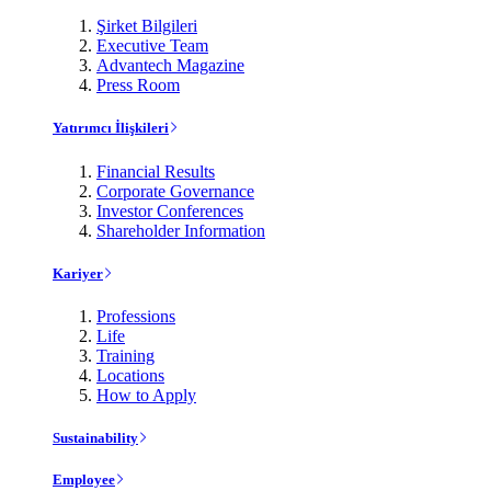
Şirket Bilgileri
Executive Team
Advantech Magazine
Press Room
Yatırımcı İlişkileri
Financial Results
Corporate Governance
Investor Conferences
Shareholder Information
Kariyer
Professions
Life
Training
Locations
How to Apply
Sustainability
Employee