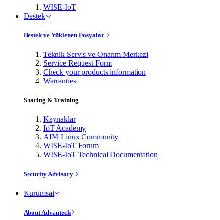
WISE-IoT
Destek
Destek ve Yüklenen Dosyalar
Teknik Servis ve Onarım Merkezi
Service Request Form
Check your products information
Warranties
Sharing & Training
Kaynaklar
IoT Academy
AIM-Linux Community
WISE-IoT Forum
WISE-IoT Technical Documentation
Security Advisory
Kurumsal
About Advantech