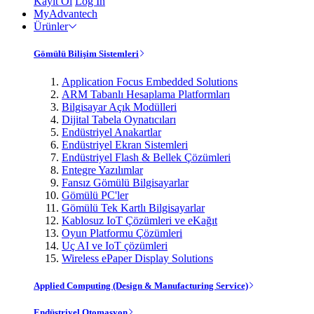
Kayıt Ol
Log In
MyAdvantech
Ürünler
Gömülü Bilişim Sistemleri
Application Focus Embedded Solutions
ARM Tabanlı Hesaplama Platformları
Bilgisayar Açık Modülleri
Dijital Tabela Oynatıcıları
Endüstriyel Anakartlar
Endüstriyel Ekran Sistemleri
Endüstriyel Flash & Bellek Çözümleri
Entegre Yazılımlar
Fansız Gömülü Bilgisayarlar
Gömülü PC'ler
Gömülü Tek Kartlı Bilgisayarlar
Kablosuz IoT Çözümleri ve eKağıt
Oyun Platformu Çözümleri
Uç AI ve IoT çözümleri
Wireless ePaper Display Solutions
Applied Computing (Design & Manufacturing Service)
Endüstriyel Otomasyon