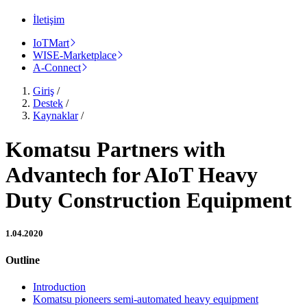
İletişim
IoTMart
WISE-Marketplace
A-Connect
Giriş
/
Destek
/
Kaynaklar
/
Komatsu Partners with
Advantech for AIoT Heavy
Duty Construction Equipment
1.04.2020
Outline
Introduction
Komatsu pioneers semi-automated heavy equipment