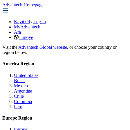
Advantech Homepage
Kayıt Ol
/
Log In
MyAdvantech
Ara
Türkiye
Visit the
Advantech Global website
, or choose your country or
region below.
America Region
United States
Brasil
México
Argentina
Chile
Colombia
Perú
Europe Region
Europe