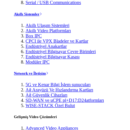
Serial / USB Communications
Akıllı Sistemler
Akıllı Ulaşım Sistemleri
Akıllı Video Platformları
Box IPC
CPCI ile VPX Bladeler ve Kartlar
Endüstriyel Anakartlar
Endüstriyel Bilgisayar Çevre Birimleri
Endüstriyel Bilgisayar Kasası
Modüler IPC
Network ve İletişim
5G ve Kenar Bilgi İşlem sunucuları
Ağ Arayüzü Ve Hızlandırma Kartları
Ağ Güvenlik Cihazları
SD-WAN ve uCPE pl+D17:D24atformları
WISE-STACK Özel Bulut
Gelişmiş Video Çözümleri
Advanced Video Appliances