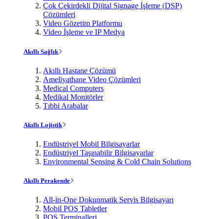
Çok Çekirdekli Dijital Signage İşleme (DSP)
Çözümleri
Video Gözetim Platformu
Video İşleme ve IP Medya
Akıllı Sağlık
Akıllı Hastane Çözümü
Ameliyathane Video Çözümleri
Medical Computers
Medikal Monitörler
Tıbbi Arabalar
Akıllı Lojistik
Endüstriyel Mobil Bilgisayarlar
Endüstriyel Taşınabilir Bilgisayarlar
Environmental Sensing & Cold Chain Solutions
Akıllı Perakende
All-in-One Dokunmatik Servis Bilgisayarı
Mobil POS Tabletler
POS Terminalleri