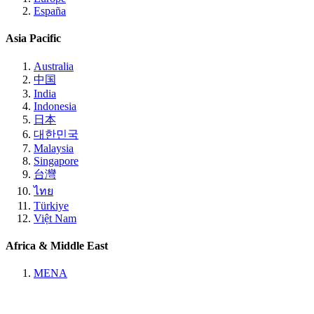
España
Asia Pacific
Australia
中国
India
Indonesia
日本
대한민국
Malaysia
Singapore
台灣
ไทย
Türkiye
Việt Nam
Africa & Middle East
MENA