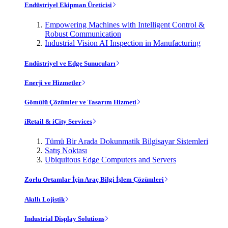
Endüstriyel Ekipman Üreticisi
Empowering Machines with Intelligent Control &
Robust Communication
Industrial Vision AI Inspection in Manufacturing
Endüstriyel ve Edge Sunucuları
Enerji ve Hizmetler
Gömülü Çözümler ve Tasarım Hizmeti
iRetail & iCity Services
Tümü Bir Arada Dokunmatik Bilgisayar Sistemleri
Satış Noktası
Ubiquitous Edge Computers and Servers
Zorlu Ortamlar İçin Araç Bilgi İşlem Çözümleri
Akıllı Lojistik
Industrial Display Solutions