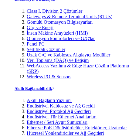
Class I, Division 2 Çözümler
Gateways & Remote Terminal Units (RTUs)
Gömülü Otomasyon Bilgisayarları
Güç ve Enerji
İnsan Makine Arayüzleri (HMI)
Otomasyon kontrolörleri ve G/Ç'lar
Panel PC
Sertifikalı Çözümler
Uzak G/Ç ve Kablosuz Algılayıcı Modüller
Veri Toplama (DAQ) ve İletişim
WebAccess Yazılımı & Edge Hazır Çözüm Platformu
(SRP)
Wireless I/O & Sensors
Akıllı Bağlanabilirlik
Akıllı Bağlantı Yazılımı
Endüstriyel Kablosuz ve Ağ Geçidi
Endüstriyel Protokol Ağ Geçitleri
Endüstriyel Tür Ethernet Anahtarları
Ethernet / Seri Aygıt Sunucuları
Fiber ve PoE Dönüştürücüler, Enjektörler, Uzatıcılar
Hücresel Yönlendiriciler ve Ağ Geçitleri