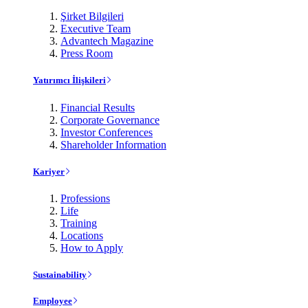
Şirket Bilgileri
Executive Team
Advantech Magazine
Press Room
Yatırımcı İlişkileri
Financial Results
Corporate Governance
Investor Conferences
Shareholder Information
Kariyer
Professions
Life
Training
Locations
How to Apply
Sustainability
Employee