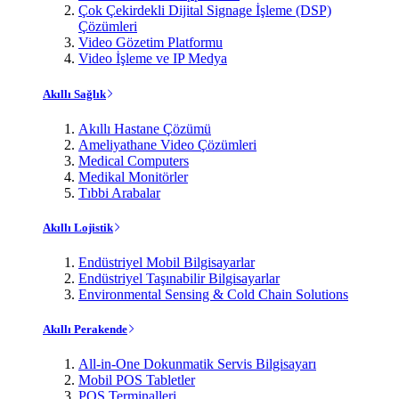
Çok Çekirdekli Dijital Signage İşleme (DSP)
Çözümleri
Video Gözetim Platformu
Video İşleme ve IP Medya
Akıllı Sağlık
Akıllı Hastane Çözümü
Ameliyathane Video Çözümleri
Medical Computers
Medikal Monitörler
Tıbbi Arabalar
Akıllı Lojistik
Endüstriyel Mobil Bilgisayarlar
Endüstriyel Taşınabilir Bilgisayarlar
Environmental Sensing & Cold Chain Solutions
Akıllı Perakende
All-in-One Dokunmatik Servis Bilgisayarı
Mobil POS Tabletler
POS Terminalleri