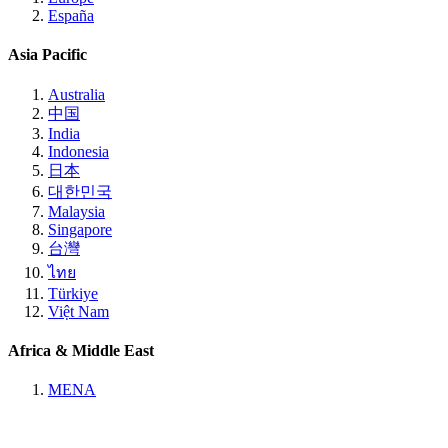
España
Asia Pacific
Australia
中国
India
Indonesia
日本
대한민국
Malaysia
Singapore
台灣
ไทย
Türkiye
Việt Nam
Africa & Middle East
MENA