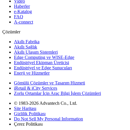
Video
Haberler
e-Katalog
FAQ
A-connect
Çözümler
Akıllı Fabrika
Akıllı Sağlık
Akıllı Ulaşım Sistemleri
Edge Computing ve WISE-Edge
Endüstriyel Ekipman Üreticisi
Endüstriyel ve Edge Sunucuları
Enerji ve Hizmetler
Gömülü Çözümler ve Tasarım Hizmeti
iRetail & iCity Services
Zorlu Ortamlar İçin Araç Bilgi İşlem Çözümleri
© 1983-2026 Advantech Co., Ltd.
Site Haritası
Gizlilik Politikası
Do Not Sell My Personal Information
Çerez Politikası