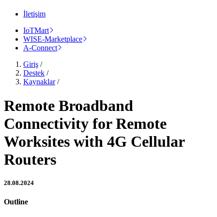
İletişim
IoTMart
WISE-Marketplace
A-Connect
Giriş
/
Destek
/
Kaynaklar
/
Remote Broadband
Connectivity for Remote
Worksites with 4G Cellular
Routers
28.08.2024
Outline