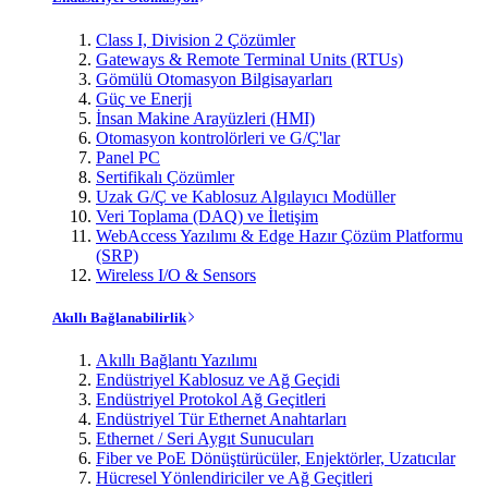
Class I, Division 2 Çözümler
Gateways & Remote Terminal Units (RTUs)
Gömülü Otomasyon Bilgisayarları
Güç ve Enerji
İnsan Makine Arayüzleri (HMI)
Otomasyon kontrolörleri ve G/Ç'lar
Panel PC
Sertifikalı Çözümler
Uzak G/Ç ve Kablosuz Algılayıcı Modüller
Veri Toplama (DAQ) ve İletişim
WebAccess Yazılımı & Edge Hazır Çözüm Platformu
(SRP)
Wireless I/O & Sensors
Akıllı Bağlanabilirlik
Akıllı Bağlantı Yazılımı
Endüstriyel Kablosuz ve Ağ Geçidi
Endüstriyel Protokol Ağ Geçitleri
Endüstriyel Tür Ethernet Anahtarları
Ethernet / Seri Aygıt Sunucuları
Fiber ve PoE Dönüştürücüler, Enjektörler, Uzatıcılar
Hücresel Yönlendiriciler ve Ağ Geçitleri