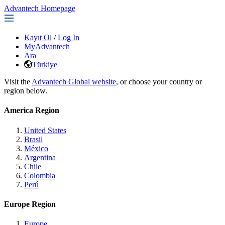
Advantech Homepage
Kayıt Ol
/
Log In
MyAdvantech
Ara
Türkiye
Visit the
Advantech Global website
, or choose your country or
region below.
America Region
United States
Brasil
México
Argentina
Chile
Colombia
Perú
Europe Region
Europe