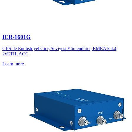
ICR-1601G
GPS ile Endüstriyel Giriş Seviyesi Yönlendirici, EMEA kat.4,
2xETH, ACC
Learn more