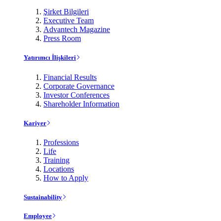
Şirket Bilgileri
Executive Team
Advantech Magazine
Press Room
Yatırımcı İlişkileri
Financial Results
Corporate Governance
Investor Conferences
Shareholder Information
Kariyer
Professions
Life
Training
Locations
How to Apply
Sustainability
Employee