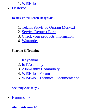
WISE-IoT
Destek
Destek ve Yüklenen Dosyalar
Teknik Servis ve Onarım Merkezi
Service Request Form
Check your products information
Warranties
Sharing & Training
Kaynaklar
IoT Academy
AIM-Linux Community
WISE-IoT Forum
WISE-IoT Technical Documentation
Security Advisory
Kurumsal
About Advantech