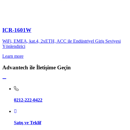
ICR-1601W
WiFi, EMEA, kat.4, 2xETH, ACC ile Endüstriyel Giriş Seviyesi
Yönlendirici
Learn more
Advantech ile İletişime Geçin
0212-222-0422
Satış ve Teklif