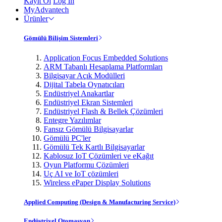
Kayıt Ol
Log In
MyAdvantech
Ürünler
Gömülü Bilişim Sistemleri
Application Focus Embedded Solutions
ARM Tabanlı Hesaplama Platformları
Bilgisayar Açık Modülleri
Dijital Tabela Oynatıcıları
Endüstriyel Anakartlar
Endüstriyel Ekran Sistemleri
Endüstriyel Flash & Bellek Çözümleri
Entegre Yazılımlar
Fansız Gömülü Bilgisayarlar
Gömülü PC'ler
Gömülü Tek Kartlı Bilgisayarlar
Kablosuz IoT Çözümleri ve eKağıt
Oyun Platformu Çözümleri
Uç AI ve IoT çözümleri
Wireless ePaper Display Solutions
Applied Computing (Design & Manufacturing Service)
Endüstriyel Otomasyon