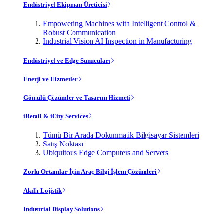
Endüstriyel Ekipman Üreticisi
Empowering Machines with Intelligent Control &
Robust Communication
Industrial Vision AI Inspection in Manufacturing
Endüstriyel ve Edge Sunucuları
Enerji ve Hizmetler
Gömülü Çözümler ve Tasarım Hizmeti
iRetail & iCity Services
Tümü Bir Arada Dokunmatik Bilgisayar Sistemleri
Satış Noktası
Ubiquitous Edge Computers and Servers
Zorlu Ortamlar İçin Araç Bilgi İşlem Çözümleri
Akıllı Lojistik
Industrial Display Solutions