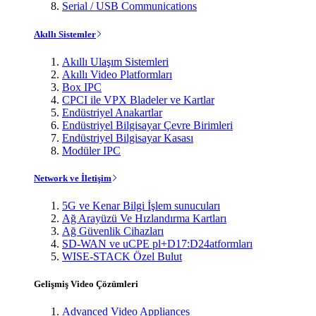
Serial / USB Communications
Akıllı Sistemler
Akıllı Ulaşım Sistemleri
Akıllı Video Platformları
Box IPC
CPCI ile VPX Bladeler ve Kartlar
Endüstriyel Anakartlar
Endüstriyel Bilgisayar Çevre Birimleri
Endüstriyel Bilgisayar Kasası
Modüler IPC
Network ve İletişim
5G ve Kenar Bilgi İşlem sunucuları
Ağ Arayüzü Ve Hızlandırma Kartları
Ağ Güvenlik Cihazları
SD-WAN ve uCPE pl+D17:D24atformları
WISE-STACK Özel Bulut
Gelişmiş Video Çözümleri
Advanced Video Appliances