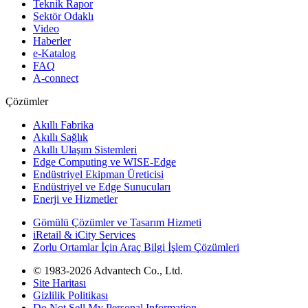
Teknik Rapor
Sektör Odaklı
Video
Haberler
e-Katalog
FAQ
A-connect
Çözümler
Akıllı Fabrika
Akıllı Sağlık
Akıllı Ulaşım Sistemleri
Edge Computing ve WISE-Edge
Endüstriyel Ekipman Üreticisi
Endüstriyel ve Edge Sunucuları
Enerji ve Hizmetler
Gömülü Çözümler ve Tasarım Hizmeti
iRetail & iCity Services
Zorlu Ortamlar İçin Araç Bilgi İşlem Çözümleri
© 1983-2026 Advantech Co., Ltd.
Site Haritası
Gizlilik Politikası
Do Not Sell My Personal Information