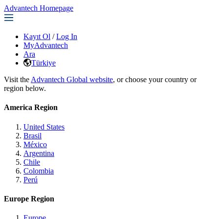
Advantech Homepage
Kayıt Ol
/
Log In
MyAdvantech
Ara
Türkiye
Visit the
Advantech Global website
, or choose your country or
region below.
America Region
United States
Brasil
México
Argentina
Chile
Colombia
Perú
Europe Region
Europe