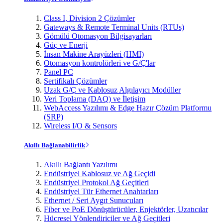
Class I, Division 2 Çözümler
Gateways & Remote Terminal Units (RTUs)
Gömülü Otomasyon Bilgisayarları
Güç ve Enerji
İnsan Makine Arayüzleri (HMI)
Otomasyon kontrolörleri ve G/Ç'lar
Panel PC
Sertifikalı Çözümler
Uzak G/Ç ve Kablosuz Algılayıcı Modüller
Veri Toplama (DAQ) ve İletişim
WebAccess Yazılımı & Edge Hazır Çözüm Platformu
(SRP)
Wireless I/O & Sensors
Akıllı Bağlanabilirlik
Akıllı Bağlantı Yazılımı
Endüstriyel Kablosuz ve Ağ Geçidi
Endüstriyel Protokol Ağ Geçitleri
Endüstriyel Tür Ethernet Anahtarları
Ethernet / Seri Aygıt Sunucuları
Fiber ve PoE Dönüştürücüler, Enjektörler, Uzatıcılar
Hücresel Yönlendiriciler ve Ağ Geçitleri