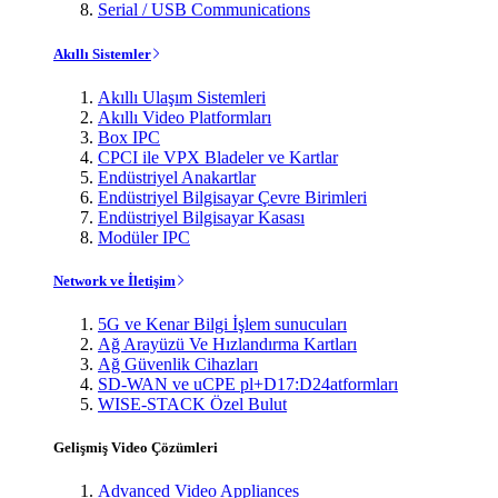
Serial / USB Communications
Akıllı Sistemler
Akıllı Ulaşım Sistemleri
Akıllı Video Platformları
Box IPC
CPCI ile VPX Bladeler ve Kartlar
Endüstriyel Anakartlar
Endüstriyel Bilgisayar Çevre Birimleri
Endüstriyel Bilgisayar Kasası
Modüler IPC
Network ve İletişim
5G ve Kenar Bilgi İşlem sunucuları
Ağ Arayüzü Ve Hızlandırma Kartları
Ağ Güvenlik Cihazları
SD-WAN ve uCPE pl+D17:D24atformları
WISE-STACK Özel Bulut
Gelişmiş Video Çözümleri
Advanced Video Appliances