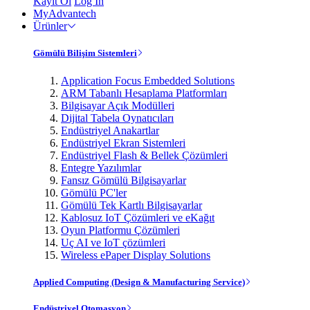
Kayıt Ol
Log In
MyAdvantech
Ürünler
Gömülü Bilişim Sistemleri
Application Focus Embedded Solutions
ARM Tabanlı Hesaplama Platformları
Bilgisayar Açık Modülleri
Dijital Tabela Oynatıcıları
Endüstriyel Anakartlar
Endüstriyel Ekran Sistemleri
Endüstriyel Flash & Bellek Çözümleri
Entegre Yazılımlar
Fansız Gömülü Bilgisayarlar
Gömülü PC'ler
Gömülü Tek Kartlı Bilgisayarlar
Kablosuz IoT Çözümleri ve eKağıt
Oyun Platformu Çözümleri
Uç AI ve IoT çözümleri
Wireless ePaper Display Solutions
Applied Computing (Design & Manufacturing Service)
Endüstriyel Otomasyon