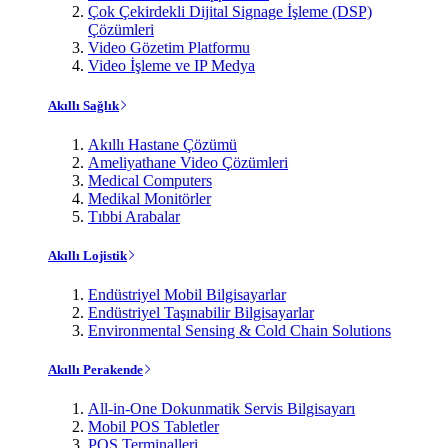
Çok Çekirdekli Dijital Signage İşleme (DSP)
Çözümleri
Video Gözetim Platformu
Video İşleme ve IP Medya
Akıllı Sağlık
Akıllı Hastane Çözümü
Ameliyathane Video Çözümleri
Medical Computers
Medikal Monitörler
Tıbbi Arabalar
Akıllı Lojistik
Endüstriyel Mobil Bilgisayarlar
Endüstriyel Taşınabilir Bilgisayarlar
Environmental Sensing & Cold Chain Solutions
Akıllı Perakende
All-in-One Dokunmatik Servis Bilgisayarı
Mobil POS Tabletler
POS Terminalleri