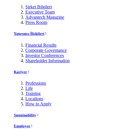
Şirket Bilgileri
Executive Team
Advantech Magazine
Press Room
Yatırımcı İlişkileri
Financial Results
Corporate Governance
Investor Conferences
Shareholder Information
Kariyer
Professions
Life
Training
Locations
How to Apply
Sustainability
Employee