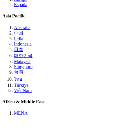
España
Asia Pacific
Australia
中国
India
Indonesia
日本
대한민국
Malaysia
Singapore
台灣
ไทย
Türkiye
Việt Nam
Africa & Middle East
MENA