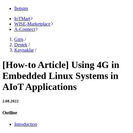
İletişim
IoTMart
WISE-Marketplace
A-Connect
Giriş
/
Destek
/
Kaynaklar
/
[How-to Article] Using 4G in
Embedded Linux Systems in
AIoT Applications
2.08.2022
Outline
Introduction