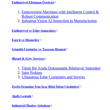
Endüstriyel Ekipman Üreticisi
Empowering Machines with Intelligent Control &
Robust Communication
Industrial Vision AI Inspection in Manufacturing
Endüstriyel ve Edge Sunucuları
Enerji ve Hizmetler
Gömülü Çözümler ve Tasarım Hizmeti
iRetail & iCity Services
Tümü Bir Arada Dokunmatik Bilgisayar Sistemleri
Satış Noktası
Ubiquitous Edge Computers and Servers
Zorlu Ortamlar İçin Araç Bilgi İşlem Çözümleri
Akıllı Lojistik
Industrial Display Solutions