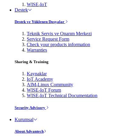
WISE-IoT
Destek
Destek ve Yüklenen Dosyalar
Teknik Servis ve Onarım Merkezi
Service Request Form
Check your products information
Warranties
Sharing & Training
Kaynaklar
IoT Academy
AIM-Linux Community
WISE-IoT Forum
WISE-IoT Technical Documentation
Security Advisory
Kurumsal
About Advantech