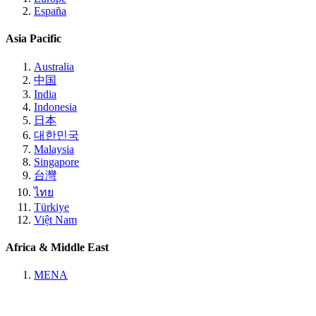
España
Asia Pacific
Australia
中国
India
Indonesia
日本
대한민국
Malaysia
Singapore
台灣
ไทย
Türkiye
Việt Nam
Africa & Middle East
MENA