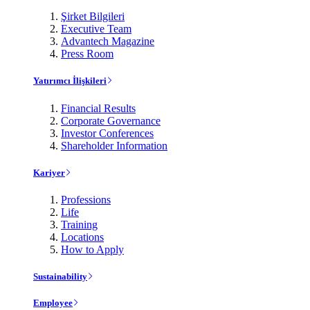
Şirket Bilgileri
Executive Team
Advantech Magazine
Press Room
Yatırımcı İlişkileri
Financial Results
Corporate Governance
Investor Conferences
Shareholder Information
Kariyer
Professions
Life
Training
Locations
How to Apply
Sustainability
Employee