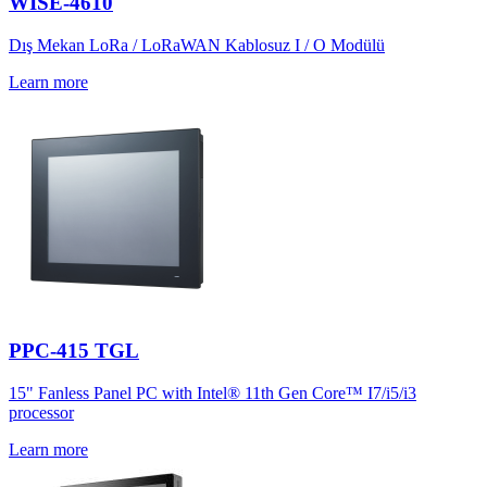
WISE-4610
Dış Mekan LoRa / LoRaWAN Kablosuz I / O Modülü
Learn more
PPC-415 TGL
15" Fanless Panel PC with Intel® 11th Gen Core™ I7/i5/i3
processor
Learn more