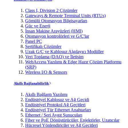
Class I, Division 2 Çözümler
Gateways & Remote Terminal Units (RTUs)
Gömülü Otomasyon Bilgisayarları
Güç ve Enerji
İnsan Makine Arayüzleri (HMI)
Otomasyon kontrolörleri ve G/Ç'lar
Panel PC
Sertifikalı Çözümler
Uzak G/Ç ve Kablosuz Algılayıcı Modüller
Veri Toplama (DAQ) ve İletişim
WebAccess Yazılımı & Edge Hazır Çözüm Platformu
(SRP)
Wireless I/O & Sensors
Akıllı Bağlanabilirlik
Akıllı Bağlantı Yazılımı
Endüstriyel Kablosuz ve Ağ Geçidi
Endüstriyel Protokol Ağ Geçitleri
Endüstriyel Tür Ethernet Anahtarları
Ethernet / Seri Aygıt Sunucuları
Fiber ve PoE Dönüştürücüler, Enjektörler, Uzatıcılar
Hücresel Yönlendiriciler ve Ağ Geçitleri