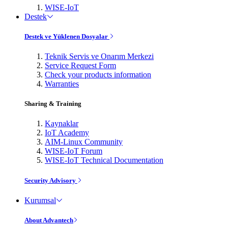
WISE-IoT
Destek
Destek ve Yüklenen Dosyalar
Teknik Servis ve Onarım Merkezi
Service Request Form
Check your products information
Warranties
Sharing & Training
Kaynaklar
IoT Academy
AIM-Linux Community
WISE-IoT Forum
WISE-IoT Technical Documentation
Security Advisory
Kurumsal
About Advantech