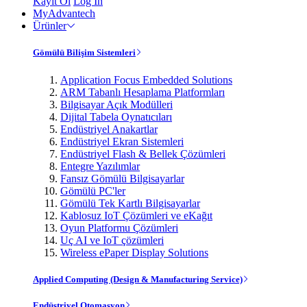
Kayıt Ol
Log In
MyAdvantech
Ürünler
Gömülü Bilişim Sistemleri
Application Focus Embedded Solutions
ARM Tabanlı Hesaplama Platformları
Bilgisayar Açık Modülleri
Dijital Tabela Oynatıcıları
Endüstriyel Anakartlar
Endüstriyel Ekran Sistemleri
Endüstriyel Flash & Bellek Çözümleri
Entegre Yazılımlar
Fansız Gömülü Bilgisayarlar
Gömülü PC'ler
Gömülü Tek Kartlı Bilgisayarlar
Kablosuz IoT Çözümleri ve eKağıt
Oyun Platformu Çözümleri
Uç AI ve IoT çözümleri
Wireless ePaper Display Solutions
Applied Computing (Design & Manufacturing Service)
Endüstriyel Otomasyon