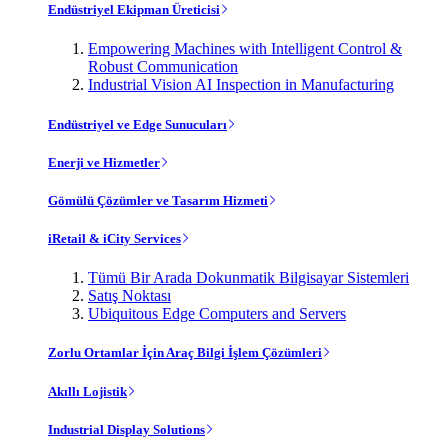
Endüstriyel Ekipman Üreticisi
Empowering Machines with Intelligent Control &
Robust Communication
Industrial Vision AI Inspection in Manufacturing
Endüstriyel ve Edge Sunucuları
Enerji ve Hizmetler
Gömülü Çözümler ve Tasarım Hizmeti
iRetail & iCity Services
Tümü Bir Arada Dokunmatik Bilgisayar Sistemleri
Satış Noktası
Ubiquitous Edge Computers and Servers
Zorlu Ortamlar İçin Araç Bilgi İşlem Çözümleri
Akıllı Lojistik
Industrial Display Solutions