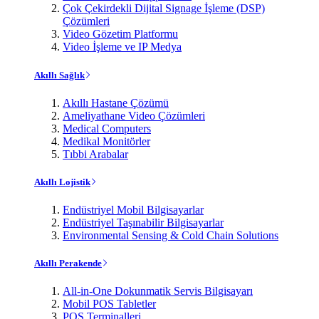
Çok Çekirdekli Dijital Signage İşleme (DSP)
Çözümleri
Video Gözetim Platformu
Video İşleme ve IP Medya
Akıllı Sağlık
Akıllı Hastane Çözümü
Ameliyathane Video Çözümleri
Medical Computers
Medikal Monitörler
Tıbbi Arabalar
Akıllı Lojistik
Endüstriyel Mobil Bilgisayarlar
Endüstriyel Taşınabilir Bilgisayarlar
Environmental Sensing & Cold Chain Solutions
Akıllı Perakende
All-in-One Dokunmatik Servis Bilgisayarı
Mobil POS Tabletler
POS Terminalleri