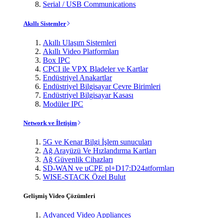
Serial / USB Communications
Akıllı Sistemler
Akıllı Ulaşım Sistemleri
Akıllı Video Platformları
Box IPC
CPCI ile VPX Bladeler ve Kartlar
Endüstriyel Anakartlar
Endüstriyel Bilgisayar Çevre Birimleri
Endüstriyel Bilgisayar Kasası
Modüler IPC
Network ve İletişim
5G ve Kenar Bilgi İşlem sunucuları
Ağ Arayüzü Ve Hızlandırma Kartları
Ağ Güvenlik Cihazları
SD-WAN ve uCPE pl+D17:D24atformları
WISE-STACK Özel Bulut
Gelişmiş Video Çözümleri
Advanced Video Appliances