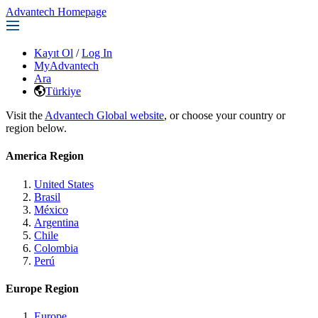
Advantech Homepage
Kayıt Ol
/
Log In
MyAdvantech
Ara
Türkiye
Visit the
Advantech Global website
, or choose your country or
region below.
America Region
United States
Brasil
México
Argentina
Chile
Colombia
Perú
Europe Region
Europe