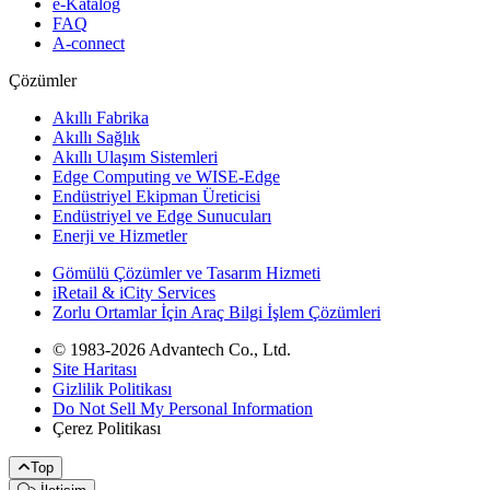
e-Katalog
FAQ
A-connect
Çözümler
Akıllı Fabrika
Akıllı Sağlık
Akıllı Ulaşım Sistemleri
Edge Computing ve WISE-Edge
Endüstriyel Ekipman Üreticisi
Endüstriyel ve Edge Sunucuları
Enerji ve Hizmetler
Gömülü Çözümler ve Tasarım Hizmeti
iRetail & iCity Services
Zorlu Ortamlar İçin Araç Bilgi İşlem Çözümleri
© 1983-2026 Advantech Co., Ltd.
Site Haritası
Gizlilik Politikası
Do Not Sell My Personal Information
Çerez Politikası
Top