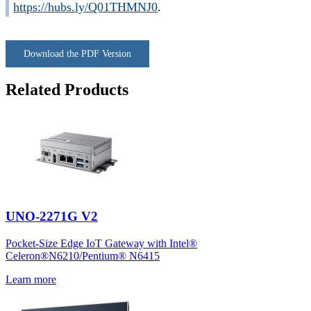
https://hubs.ly/Q01THMNJ0
.
Download the PDF Version
Related Products
UNO-2271G V2
Pocket-Size Edge IoT Gateway with Intel®
Celeron®N6210/Pentium® N6415
Learn more