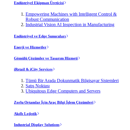
Endüstriyel Ekipman Üreticisi
Empowering Machines with Intelligent Control &
Robust Communication
Industrial Vision AI Inspection in Manufacturing
Endüstriyel ve Edge Sunucuları
Enerji ve Hizmetler
Gömülü Çözümler ve Tasarım Hizmeti
iRetail & iCity Services
Tümü Bir Arada Dokunmatik Bilgisayar Sistemleri
Satış Noktası
Ubiquitous Edge Computers and Servers
Zorlu Ortamlar İçin Araç Bilgi İşlem Çözümleri
Akıllı Lojistik
Industrial Display Solutions