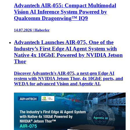
Advantech AIR-055: Compact Multimodal
Vision AI Inference System Powered by
Qualcomm Dragonwing™ IQ9
14.07.2026
|
Haberler
Advantech Launches AIR-075, One of the
Industry’s First Edge AI Agent System with
Native 4x 10GbE Powered by NVIDIA Jetson
Thor
Discover Advantech's AIR-075, a next-gen Edge AI
system with NVIDIA Jetson Thor, 4x 10GbE ports, and
WEDA for advanced Vision and Agentic AI.