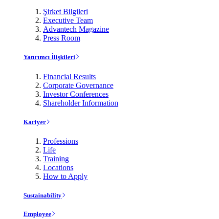
Şirket Bilgileri
Executive Team
Advantech Magazine
Press Room
Yatırımcı İlişkileri
Financial Results
Corporate Governance
Investor Conferences
Shareholder Information
Kariyer
Professions
Life
Training
Locations
How to Apply
Sustainability
Employee