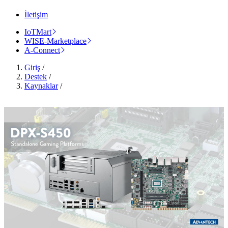
İletişim
IoTMart
WISE-Marketplace
A-Connect
Giriş
/
Destek
/
Kaynaklar
/