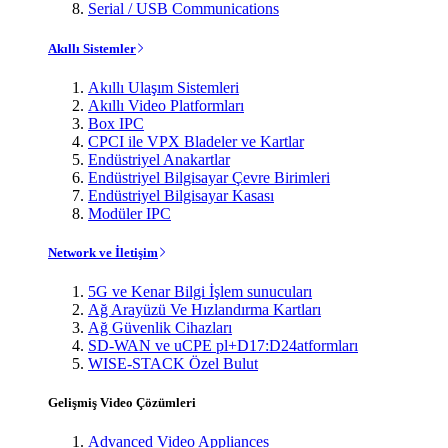
Serial / USB Communications
Akıllı Sistemler
Akıllı Ulaşım Sistemleri
Akıllı Video Platformları
Box IPC
CPCI ile VPX Bladeler ve Kartlar
Endüstriyel Anakartlar
Endüstriyel Bilgisayar Çevre Birimleri
Endüstriyel Bilgisayar Kasası
Modüler IPC
Network ve İletişim
5G ve Kenar Bilgi İşlem sunucuları
Ağ Arayüzü Ve Hızlandırma Kartları
Ağ Güvenlik Cihazları
SD-WAN ve uCPE pl+D17:D24atformları
WISE-STACK Özel Bulut
Gelişmiş Video Çözümleri
Advanced Video Appliances