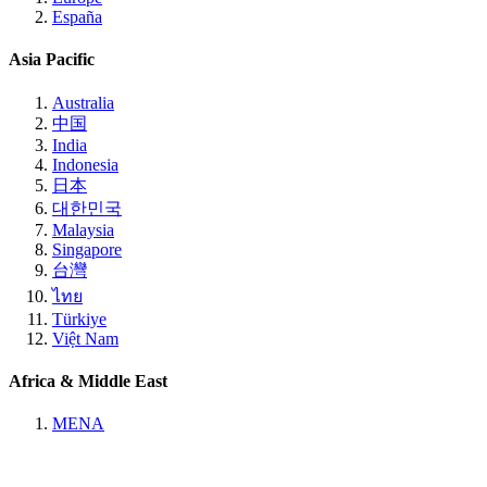
España
Asia Pacific
Australia
中国
India
Indonesia
日本
대한민국
Malaysia
Singapore
台灣
ไทย
Türkiye
Việt Nam
Africa & Middle East
MENA