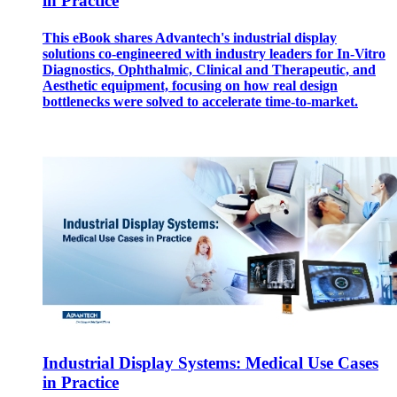
in Practice
This eBook shares Advantech's industrial display
solutions co-engineered with industry leaders for In-Vitro
Diagnostics, Ophthalmic, Clinical and Therapeutic, and
Aesthetic equipment, focusing on how real design
bottlenecks were solved to accelerate time-to-market.
Industrial Display Systems: Medical Use Cases
in Practice