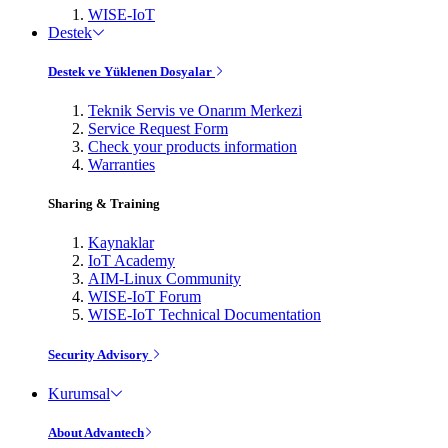
WISE-IoT
Destek
Destek ve Yüklenen Dosyalar
Teknik Servis ve Onarım Merkezi
Service Request Form
Check your products information
Warranties
Sharing & Training
Kaynaklar
IoT Academy
AIM-Linux Community
WISE-IoT Forum
WISE-IoT Technical Documentation
Security Advisory
Kurumsal
About Advantech