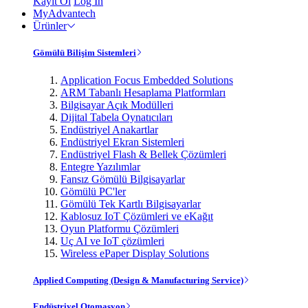
Kayıt Ol
Log In
MyAdvantech
Ürünler
Gömülü Bilişim Sistemleri
Application Focus Embedded Solutions
ARM Tabanlı Hesaplama Platformları
Bilgisayar Açık Modülleri
Dijital Tabela Oynatıcıları
Endüstriyel Anakartlar
Endüstriyel Ekran Sistemleri
Endüstriyel Flash & Bellek Çözümleri
Entegre Yazılımlar
Fansız Gömülü Bilgisayarlar
Gömülü PC'ler
Gömülü Tek Kartlı Bilgisayarlar
Kablosuz IoT Çözümleri ve eKağıt
Oyun Platformu Çözümleri
Uç AI ve IoT çözümleri
Wireless ePaper Display Solutions
Applied Computing (Design & Manufacturing Service)
Endüstriyel Otomasyon