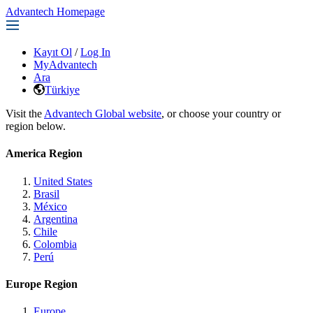
Advantech Homepage
Kayıt Ol
/
Log In
MyAdvantech
Ara
Türkiye
Visit the
Advantech Global website
, or choose your country or
region below.
America Region
United States
Brasil
México
Argentina
Chile
Colombia
Perú
Europe Region
Europe