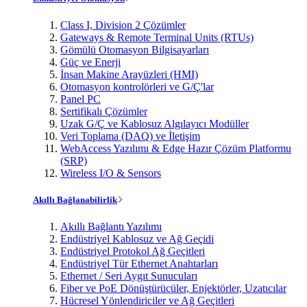
Class I, Division 2 Çözümler
Gateways & Remote Terminal Units (RTUs)
Gömülü Otomasyon Bilgisayarları
Güç ve Enerji
İnsan Makine Arayüzleri (HMI)
Otomasyon kontrolörleri ve G/Ç'lar
Panel PC
Sertifikalı Çözümler
Uzak G/Ç ve Kablosuz Algılayıcı Modüller
Veri Toplama (DAQ) ve İletişim
WebAccess Yazılımı & Edge Hazır Çözüm Platformu
(SRP)
Wireless I/O & Sensors
Akıllı Bağlanabilirlik
Akıllı Bağlantı Yazılımı
Endüstriyel Kablosuz ve Ağ Geçidi
Endüstriyel Protokol Ağ Geçitleri
Endüstriyel Tür Ethernet Anahtarları
Ethernet / Seri Aygıt Sunucuları
Fiber ve PoE Dönüştürücüler, Enjektörler, Uzatıcılar
Hücresel Yönlendiriciler ve Ağ Geçitleri