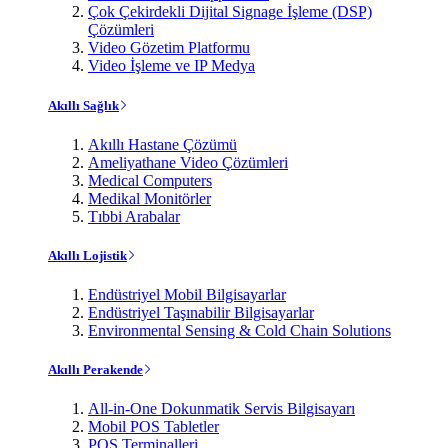
Çok Çekirdekli Dijital Signage İşleme (DSP)
Çözümleri
Video Gözetim Platformu
Video İşleme ve IP Medya
Akıllı Sağlık
Akıllı Hastane Çözümü
Ameliyathane Video Çözümleri
Medical Computers
Medikal Monitörler
Tıbbi Arabalar
Akıllı Lojistik
Endüstriyel Mobil Bilgisayarlar
Endüstriyel Taşınabilir Bilgisayarlar
Environmental Sensing & Cold Chain Solutions
Akıllı Perakende
All-in-One Dokunmatik Servis Bilgisayarı
Mobil POS Tabletler
POS Terminalleri