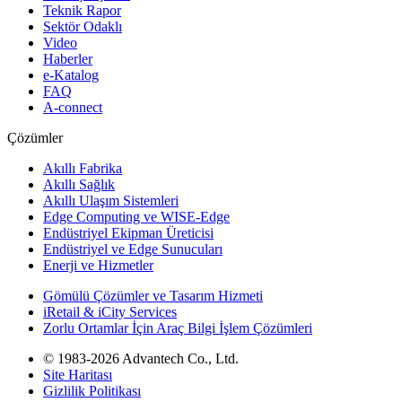
Teknik Rapor
Sektör Odaklı
Video
Haberler
e-Katalog
FAQ
A-connect
Çözümler
Akıllı Fabrika
Akıllı Sağlık
Akıllı Ulaşım Sistemleri
Edge Computing ve WISE-Edge
Endüstriyel Ekipman Üreticisi
Endüstriyel ve Edge Sunucuları
Enerji ve Hizmetler
Gömülü Çözümler ve Tasarım Hizmeti
iRetail & iCity Services
Zorlu Ortamlar İçin Araç Bilgi İşlem Çözümleri
© 1983-2026 Advantech Co., Ltd.
Site Haritası
Gizlilik Politikası