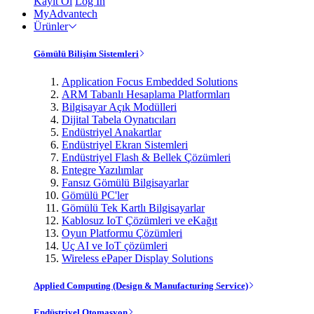
Kayıt Ol
Log In
MyAdvantech
Ürünler
Gömülü Bilişim Sistemleri
Application Focus Embedded Solutions
ARM Tabanlı Hesaplama Platformları
Bilgisayar Açık Modülleri
Dijital Tabela Oynatıcıları
Endüstriyel Anakartlar
Endüstriyel Ekran Sistemleri
Endüstriyel Flash & Bellek Çözümleri
Entegre Yazılımlar
Fansız Gömülü Bilgisayarlar
Gömülü PC'ler
Gömülü Tek Kartlı Bilgisayarlar
Kablosuz IoT Çözümleri ve eKağıt
Oyun Platformu Çözümleri
Uç AI ve IoT çözümleri
Wireless ePaper Display Solutions
Applied Computing (Design & Manufacturing Service)
Endüstriyel Otomasyon