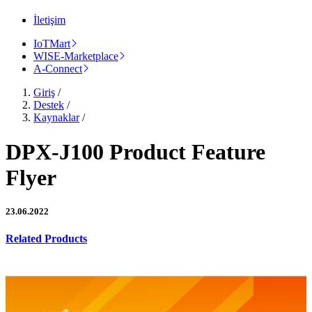
İletişim
IoTMart
WISE-Marketplace
A-Connect
Giriş
/
Destek
/
Kaynaklar
/
DPX-J100 Product Feature
Flyer
23.06.2022
Related Products