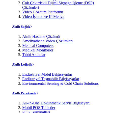
Çok Çekirdekli Dijital Signage İşleme (DSP)
Çözümleri
Video Gözetim Platformu
Video İşleme ve IP Medya
Akıllı Sağlık
Akıllı Hastane Çözümü
Ameliyathane Video Çözümleri
Medical Computers
Medikal Monitörler
Tıbbi Arabalar
Akıllı Lojistik
Endüstriyel Mobil Bilgisayarlar
Endüstriyel Taşınabilir Bilgisayarlar
Environmental Sensing & Cold Chain Solutions
Akıllı Perakende
All-in-One Dokunmatik Servis Bilgisayarı
Mobil POS Tabletler
POS Terminalleri