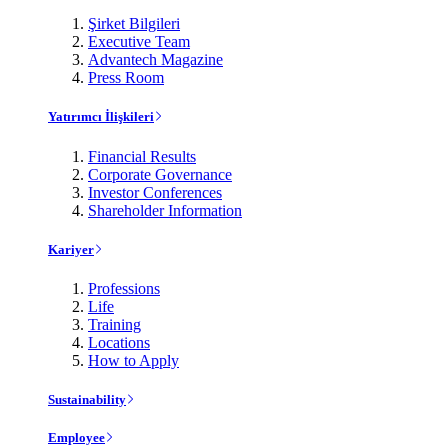
Şirket Bilgileri
Executive Team
Advantech Magazine
Press Room
Yatırımcı İlişkileri
Financial Results
Corporate Governance
Investor Conferences
Shareholder Information
Kariyer
Professions
Life
Training
Locations
How to Apply
Sustainability
Employee