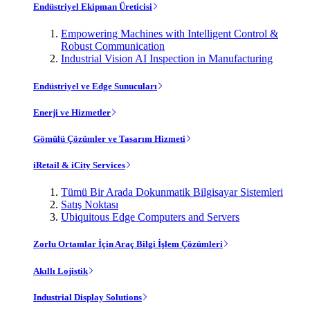
Endüstriyel Ekipman Üreticisi
Empowering Machines with Intelligent Control &
Robust Communication
Industrial Vision AI Inspection in Manufacturing
Endüstriyel ve Edge Sunucuları
Enerji ve Hizmetler
Gömülü Çözümler ve Tasarım Hizmeti
iRetail & iCity Services
Tümü Bir Arada Dokunmatik Bilgisayar Sistemleri
Satış Noktası
Ubiquitous Edge Computers and Servers
Zorlu Ortamlar İçin Araç Bilgi İşlem Çözümleri
Akıllı Lojistik
Industrial Display Solutions