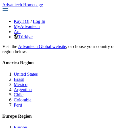
Advantech Homepage
Kayıt Ol
/
Log In
MyAdvantech
Ara
Türkiye
Visit the
Advantech Global website
, or choose your country or
region below.
America Region
United States
Brasil
México
Argentina
Chile
Colombia
Perú
Europe Region
Europe