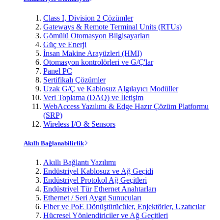
Class I, Division 2 Çözümler
Gateways & Remote Terminal Units (RTUs)
Gömülü Otomasyon Bilgisayarları
Güç ve Enerji
İnsan Makine Arayüzleri (HMI)
Otomasyon kontrolörleri ve G/Ç'lar
Panel PC
Sertifikalı Çözümler
Uzak G/Ç ve Kablosuz Algılayıcı Modüller
Veri Toplama (DAQ) ve İletişim
WebAccess Yazılımı & Edge Hazır Çözüm Platformu
(SRP)
Wireless I/O & Sensors
Akıllı Bağlanabilirlik
Akıllı Bağlantı Yazılımı
Endüstriyel Kablosuz ve Ağ Geçidi
Endüstriyel Protokol Ağ Geçitleri
Endüstriyel Tür Ethernet Anahtarları
Ethernet / Seri Aygıt Sunucuları
Fiber ve PoE Dönüştürücüler, Enjektörler, Uzatıcılar
Hücresel Yönlendiriciler ve Ağ Geçitleri