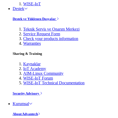
WISE-IoT
Destek
Destek ve Yüklenen Dosyalar
Teknik Servis ve Onarım Merkezi
Service Request Form
Check your products information
Warranties
Sharing & Training
Kaynaklar
IoT Academy
AIM-Linux Community
WISE-IoT Forum
WISE-IoT Technical Documentation
Security Advisory
Kurumsal
About Advantech