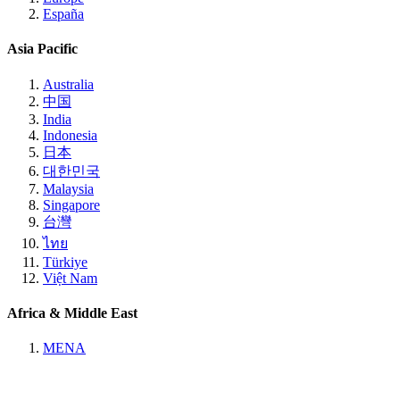
España
Asia Pacific
Australia
中国
India
Indonesia
日本
대한민국
Malaysia
Singapore
台灣
ไทย
Türkiye
Việt Nam
Africa & Middle East
MENA