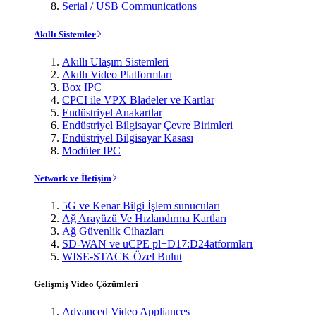
Serial / USB Communications
Akıllı Sistemler
Akıllı Ulaşım Sistemleri
Akıllı Video Platformları
Box IPC
CPCI ile VPX Bladeler ve Kartlar
Endüstriyel Anakartlar
Endüstriyel Bilgisayar Çevre Birimleri
Endüstriyel Bilgisayar Kasası
Modüler IPC
Network ve İletişim
5G ve Kenar Bilgi İşlem sunucuları
Ağ Arayüzü Ve Hızlandırma Kartları
Ağ Güvenlik Cihazları
SD-WAN ve uCPE pl+D17:D24atformları
WISE-STACK Özel Bulut
Gelişmiş Video Çözümleri
Advanced Video Appliances