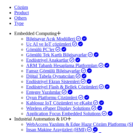
Çözüm
Product
Others
Type
Embedded Computing
Bilgisayar Açık Modülleri
Uç AI ve IoT çözümleri
Gömülü PC'ler
Gömülü Tek Kartlı Bilgisayarlar
Endüstriyel Anakartlar
ARM Tabanlı Hesaplama Platformları
Fansız Gömülü Bilgisayarlar
Dijital Tabela Oynatıcıları
Endüstriyel Ekran Sistemleri
Endüstriyel Flash & Bellek Çözümleri
Entegre Yazılımlar
Oyun Platformu Çözümleri
Kablosuz IoT Çözümleri ve eKağıt
Wireless ePaper Display Solutions
Application Focus Embedded Solutions
Industrial Automation & I/O
WebAccess Yazılımı & Edge Hazır Çözüm Platformu (
İnsan Makine Arayüzleri (HMI)