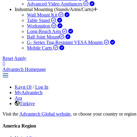
Advanced Video Appliances
Industrial Mounting (Stands/Arms/Carts)
Wall Mount Kit
Table Stand
Workstation
Long-Reach Arm
Ball Joint Mount​
G- Series Tug-Resistant VESA Mounts
Mobile Carts
Reset
Apply
Advantech Homepage
Kayıt Ol
/
Log In
MyAdvantech
Ara
Türkiye
Visit the
Advantech Global website
, or choose your country or region
America Region