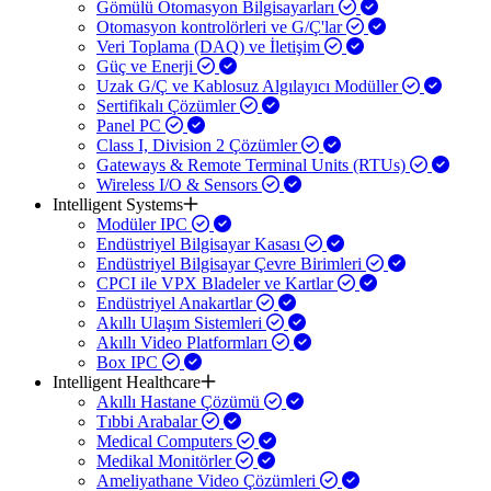
Gömülü Otomasyon Bilgisayarları
Otomasyon kontrolörleri ve G/Ç'lar
Veri Toplama (DAQ) ve İletişim
Güç ve Enerji
Uzak G/Ç ve Kablosuz Algılayıcı Modüller
Sertifikalı Çözümler
Panel PC
Class I, Division 2 Çözümler
Gateways & Remote Terminal Units (RTUs)
Wireless I/O & Sensors
Intelligent Systems
Modüler IPC
Endüstriyel Bilgisayar Kasası
Endüstriyel Bilgisayar Çevre Birimleri
CPCI ile VPX Bladeler ve Kartlar
Endüstriyel Anakartlar
Akıllı Ulaşım Sistemleri
Akıllı Video Platformları
Box IPC
Intelligent Healthcare
Akıllı Hastane Çözümü
Tıbbi Arabalar
Medical Computers
Medikal Monitörler
Ameliyathane Video Çözümleri