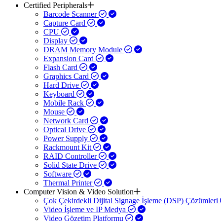
Certified Peripherals
Barcode Scanner
Capture Card
CPU
Display
DRAM Memory Module
Expansion Card
Flash Card
Graphics Card
Hard Drive
Keyboard
Mobile Rack
Mouse
Network Card
Optical Drive
Power Supply
Rackmount Kit
RAID Controller
Solid State Drive
Software
Thermal Printer
Computer Vision & Video Solution
Çok Çekirdekli Dijital Signage İşleme (DSP) Çözümleri
Video İşleme ve IP Medya
Video Gözetim Platformu