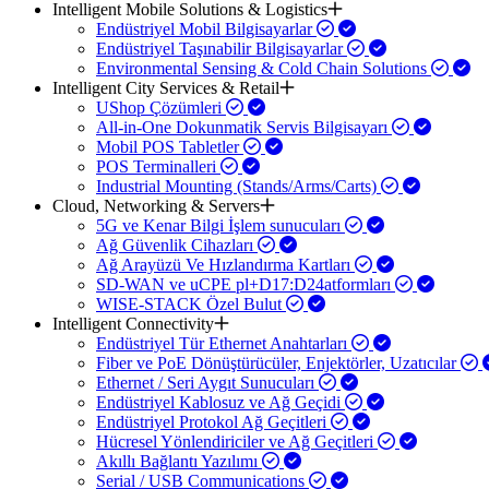
Intelligent Mobile Solutions & Logistics
Endüstriyel Mobil Bilgisayarlar
Endüstriyel Taşınabilir Bilgisayarlar
Environmental Sensing & Cold Chain Solutions
Intelligent City Services & Retail
UShop Çözümleri
All-in-One Dokunmatik Servis Bilgisayarı
Mobil POS Tabletler
POS Terminalleri
Industrial Mounting (Stands/Arms/Carts)
Cloud, Networking & Servers
5G ve Kenar Bilgi İşlem sunucuları
Ağ Güvenlik Cihazları
Ağ Arayüzü Ve Hızlandırma Kartları
SD-WAN ve uCPE pl+D17:D24atformları
WISE-STACK Özel Bulut
Intelligent Connectivity
Endüstriyel Tür Ethernet Anahtarları
Fiber ve PoE Dönüştürücüler, Enjektörler, Uzatıcılar
Ethernet / Seri Aygıt Sunucuları
Endüstriyel Kablosuz ve Ağ Geçidi
Endüstriyel Protokol Ağ Geçitleri
Hücresel Yönlendiriciler ve Ağ Geçitleri
Akıllı Bağlantı Yazılımı
Serial / USB Communications