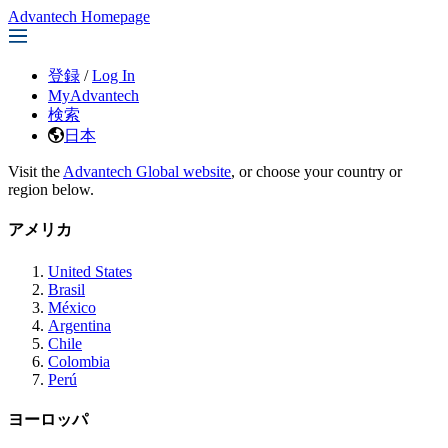
Advantech Homepage
登録
/
Log In
MyAdvantech
検索
日本
Visit the
Advantech Global website
, or choose your country or
region below.
アメリカ
United States
Brasil
México
Argentina
Chile
Colombia
Perú
ヨーロッパ