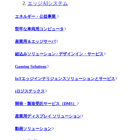
エッジAIシステム
エネルギー・公益事業
堅牢な車両用コンピュータ
産業用＆エッジサーバ
組込みソリューション / デザインイン・サービス
Gaming Solutions
IoTエッジインテリジェンスソリューションとサービス
iロジステックス
開発・製造受託サービス（DMS）
産業用ディスプレイ ソリューション
動画ソリューション