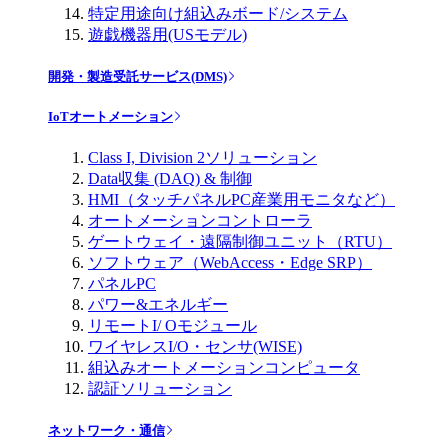
特定用途向け組込みボード/システム
遊戯機器用(USモデル)
開発・製造受託サービス(DMS)
IoTオートメーション
Class I, Division 2ソリューション
Data収集 (DAQ) & 制御
HMI（タッチパネルPC産業用モニタなど）
オートメーションコントローラ
ゲートウェイ・遠隔制御ユニット（RTU）
ソフトウェア（WebAccess・Edge SRP）
パネルPC
パワー&エネルギー
リモートI/ Oモジュール
ワイヤレスI/O・センサ(WISE)
組込みオートメーションコンピュータ
認証ソリューション
ネットワーク・通信