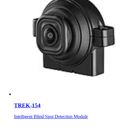
TREK-154
Intelligent Blind Spot Detection Module