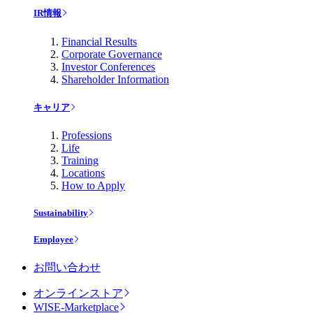
IR情報
Financial Results
Corporate Governance
Investor Conferences
Shareholder Information
キャリア
Professions
Life
Training
Locations
How to Apply
Sustainability
Employee
お問い合わせ
オンラインストア
WISE-Marketplace