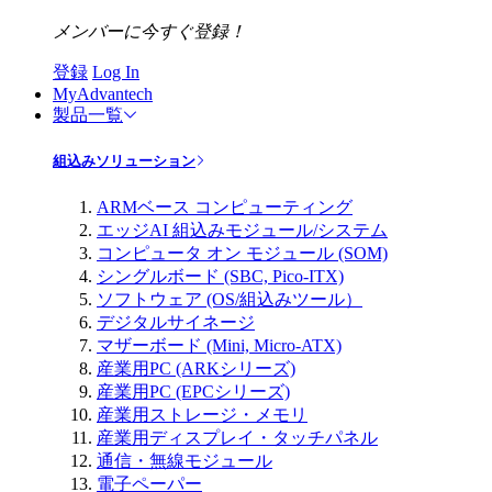
メンバーに今すぐ登録！
登録
Log In
MyAdvantech
製品一覧
組込みソリューション
ARMベース コンピューティング
エッジAI 組込みモジュール/システム
コンピュータ オン モジュール (SOM)
シングルボード (SBC, Pico-ITX)
ソフトウェア (OS/組込みツール）
デジタルサイネージ
マザーボード (Mini, Micro-ATX)
産業用PC (ARKシリーズ)
産業用PC (EPCシリーズ)
産業用ストレージ・メモリ
産業用ディスプレイ・タッチパネル
通信・無線モジュール
電子ペーパー