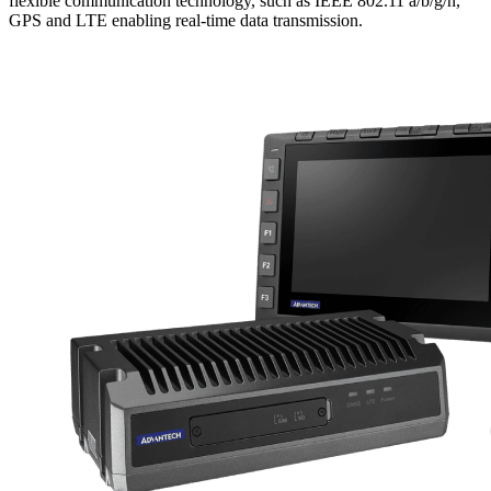
flexible communication technology, such as IEEE 802.11 a/b/g/n,
GPS and LTE enabling real-time data transmission.