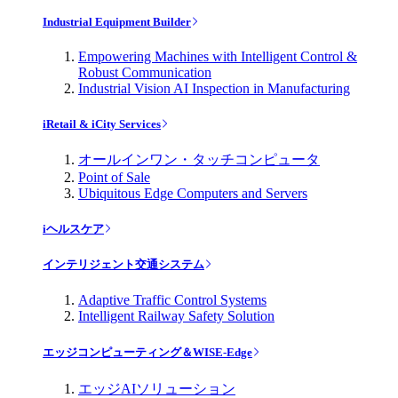
Industrial Equipment Builder
Empowering Machines with Intelligent Control &
Robust Communication
Industrial Vision AI Inspection in Manufacturing
iRetail & iCity Services
オールインワン・タッチコンピュータ
Point of Sale
Ubiquitous Edge Computers and Servers
iヘルスケア
インテリジェント交通システム
Adaptive Traffic Control Systems
Intelligent Railway Safety Solution
エッジコンピューティング＆WISE-Edge
エッジAIソリューション