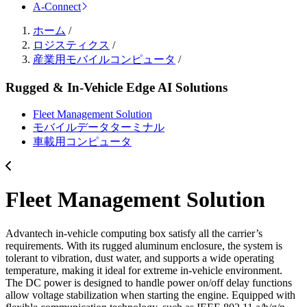
A-Connect
ホーム
/
ロジスティクス
/
産業用モバイルコンピュータ
/
Rugged & In-Vehicle Edge AI Solutions
Fleet Management Solution
モバイルデータターミナル
車載用コンピュータ
Fleet Management Solution
Advantech in-vehicle computing box satisfy all the carrier’s
requirements. With its rugged aluminum enclosure, the system is
tolerant to vibration, dust water, and supports a wide operating
temperature, making it ideal for extreme in-vehicle environment.
The DC power is designed to handle power on/off delay functions
allow voltage stabilization when starting the engine. Equipped with