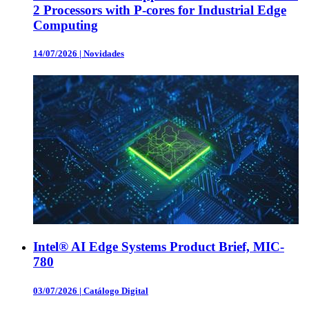
2 Processors with P-cores for Industrial Edge
Computing
14/07/2026
|
Novidades
Intel® AI Edge Systems Product Brief, MIC-
780
03/07/2026
|
Catálogo Digital