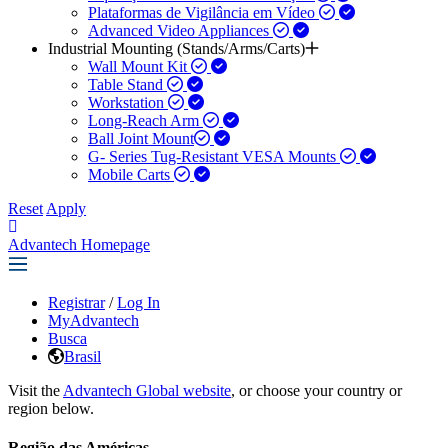
Plataformas de Vigilância em Vídeo
Advanced Video Appliances
Industrial Mounting (Stands/Arms/Carts)
Wall Mount Kit
Table Stand
Workstation
Long-Reach Arm
Ball Joint Mount​
G- Series Tug-Resistant VESA Mounts
Mobile Carts
Reset
Apply
Advantech Homepage
Registrar
/
Log In
MyAdvantech
Busca
Brasil
Visit the
Advantech Global website
, or choose your country or
region below.
Região das Américas