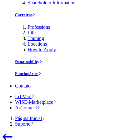
Shareholder Information
Carreiras
Professions
Life
Training
Locations
How to Apply
Sustainability
Funcionários
Contato
IoTMart
WISE-Marketplace
A-Connect
Página Inicial
/
Suporte
/