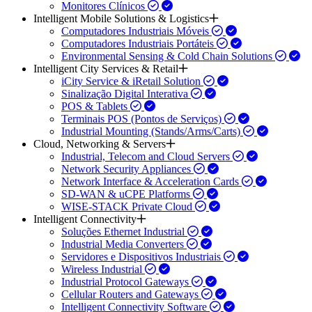
Monitores Clínicos
Intelligent Mobile Solutions & Logistics
Computadores Industriais Móveis
Computadores Industriais Portáteis
Environmental Sensing & Cold Chain Solutions
Intelligent City Services & Retail
iCity Service & iRetail Solution
Sinalização Digital Interativa
POS & Tablets
Terminais POS (Pontos de Serviços)
Industrial Mounting (Stands/Arms/Carts)
Cloud, Networking & Servers
Industrial, Telecom and Cloud Servers
Network Security Appliances
Network Interface & Acceleration Cards
SD-WAN & uCPE Platforms
WISE-STACK Private Cloud
Intelligent Connectivity
Soluções Ethernet Industrial
Industrial Media Converters
Servidores e Dispositivos Industriais
Wireless Industrial
Industrial Protocol Gateways
Cellular Routers and Gateways
Intelligent Connectivity Software