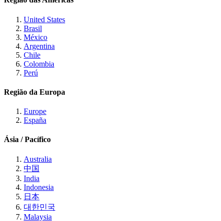
United States
Brasil
México
Argentina
Chile
Colombia
Perú
Região da Europa
Europe
España
Ásia / Pacífico
Australia
中国
India
Indonesia
日本
대한민국
Malaysia