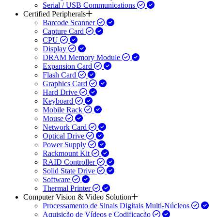
Serial / USB Communications
Certified Peripherals
Barcode Scanner
Capture Card
CPU
Display
DRAM Memory Module
Expansion Card
Flash Card
Graphics Card
Hard Drive
Keyboard
Mobile Rack
Mouse
Network Card
Optical Drive
Power Supply
Rackmount Kit
RAID Controller
Solid State Drive
Software
Thermal Printer
Computer Vision & Video Solution
Processamento de Sinais Digitais Multi-Núcleos
Aquisição de Vídeos e Codificação