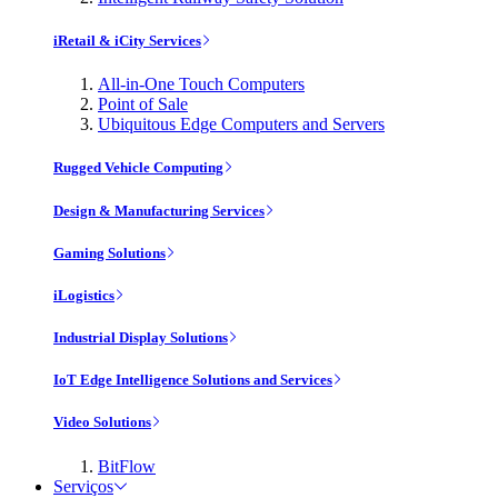
iRetail & iCity Services
All-in-One Touch Computers
Point of Sale
Ubiquitous Edge Computers and Servers
Rugged Vehicle Computing
Design & Manufacturing Services
Gaming Solutions
iLogistics
Industrial Display Solutions
IoT Edge Intelligence Solutions and Services
Video Solutions
BitFlow
Serviços