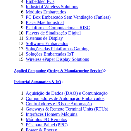
Embedded PCs
Industrial Wireless Solutions
Módulos Embarcados
PC Box Embarcado Sem Ventilação (Fanless)
Placa-Mãe Industrial
Plataformas Computacionais RISC
Players de Sinalização Digital
Sistemas de Display
Softwares Embarcados
Soluções das Plataformas Gaming
Soluções Embarcadas IoT
Wireless ePaper Display Solutions
Applied Computing (Design & Manufacturing Service)
Industrial Automation & I/O
Aquisição de Dados (DAQ) e Comunicação
Computadores de Automação Embarcados
Controladores e I/Os de Automação
Gateways & Remote Terminal Units (RTUs)
Interfaces Homem-Máquina
Módulos I/O Remotos
PCs para Painel (PPC)
Power & Energy