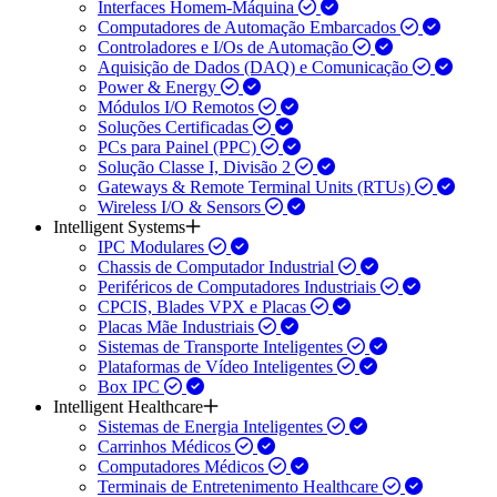
Interfaces Homem-Máquina
Computadores de Automação Embarcados
Controladores e I/Os de Automação
Aquisição de Dados (DAQ) e Comunicação
Power & Energy
Módulos I/O Remotos
Soluções Certificadas
PCs para Painel (PPC)
Solução Classe I, Divisão 2
Gateways & Remote Terminal Units (RTUs)
Wireless I/O & Sensors
Intelligent Systems
IPC Modulares
Chassis de Computador Industrial
Periféricos de Computadores Industriais
CPCIS, Blades VPX e Placas
Placas Mãe Industriais
Sistemas de Transporte Inteligentes
Plataformas de Vídeo Inteligentes
Box IPC
Intelligent Healthcare
Sistemas de Energia Inteligentes
Carrinhos Médicos
Computadores Médicos
Terminais de Entretenimento Healthcare