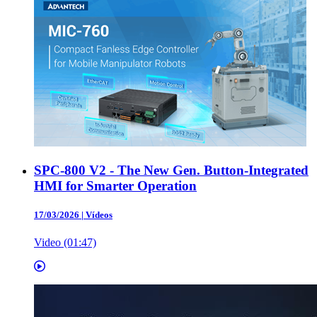
SPC-800 V2 - The New Gen. Button-Integrated
HMI for Smarter Operation
17/03/2026
|
Vídeos
Video (01:47)