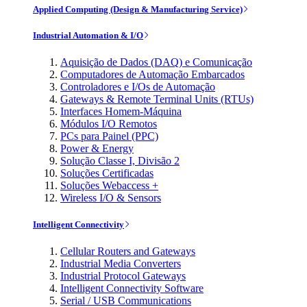
Applied Computing (Design & Manufacturing Service)
Industrial Automation & I/O
Aquisição de Dados (DAQ) e Comunicação
Computadores de Automação Embarcados
Controladores e I/Os de Automação
Gateways & Remote Terminal Units (RTUs)
Interfaces Homem-Máquina
Módulos I/O Remotos
PCs para Painel (PPC)
Power & Energy
Solução Classe I, Divisão 2
Soluções Certificadas
Soluções Webaccess +
Wireless I/O & Sensors
Intelligent Connectivity
Cellular Routers and Gateways
Industrial Media Converters
Industrial Protocol Gateways
Intelligent Connectivity Software
Serial / USB Communications