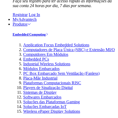
Faça seu registro para ter acesso rápido às informações da
sua conta 24 horas por dia, 7 dias por semana.
Registrar
Log In
MyAdvantech
Produtos
Embedded Computing
Application Focus Embedded Solutions
Computadores de Placa Única (SBC) e Extensão MI/O
Computdores Em Módulos
Embedded PCs
Industrial Wireless Solutions
Módulos Embarcados
PC Box Embarcado Sem Ventilação (Fanless)
Placa-Mãe Industrial
Plataformas Computacionais RISC
Players de Sinalização Digital
Sistemas de Display
Softwares Embarcados
Soluções das Plataformas Gaming
Soluções Embarcadas IoT
Wireless ePaper Display Solutions