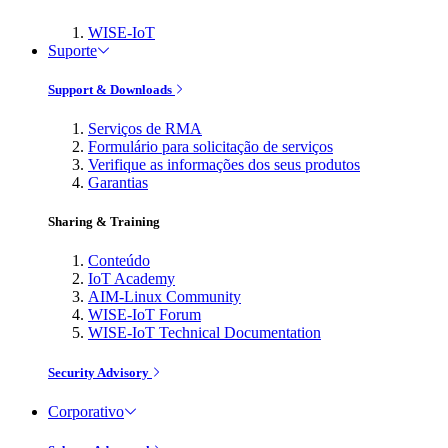
WISE-IoT
Suporte
Support & Downloads
Serviços de RMA
Formulário para solicitação de serviços
Verifique as informações dos seus produtos
Garantias
Sharing & Training
Conteúdo
IoT Academy
AIM-Linux Community
WISE-IoT Forum
WISE-IoT Technical Documentation
Security Advisory
Corporativo