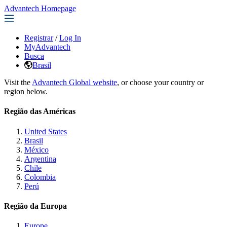
Advantech Homepage
Registrar
/
Log In
MyAdvantech
Busca
Brasil
Visit the
Advantech Global website
, or choose your country or
region below.
Região das Américas
United States
Brasil
México
Argentina
Chile
Colombia
Perú
Região da Europa
Europe