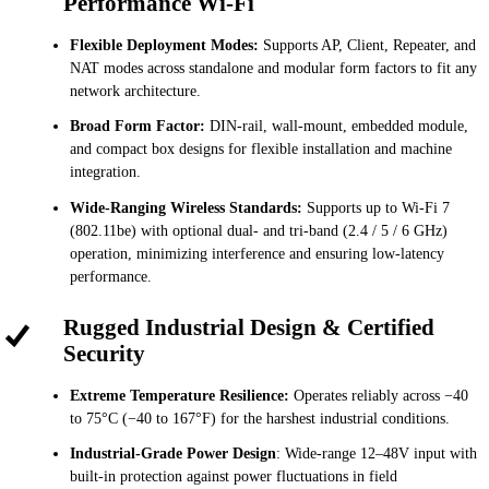
Performance Wi-Fi
Flexible Deployment Modes:
Supports AP, Client, Repeater, and
NAT modes across standalone and modular form factors to fit any
network architecture.
Broad Form Factor:
DIN-rail, wall-mount, embedded module,
and compact box designs for flexible installation and machine
integration.
Wide-Ranging Wireless Standards:
Supports up to Wi-Fi 7
(802.11be) with optional dual- and tri-band (2.4 / 5 / 6 GHz)
operation, minimizing interference and ensuring low-latency
performance.
Rugged Industrial Design & Certified
Security
Extreme Temperature Resilience:
Operates reliably across −40
to 75°C (−40 to 167°F) for the harshest industrial conditions.
Industrial-Grade Power Design
: Wide-range 12–48V input with
built-in protection against power fluctuations in field