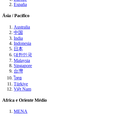
España
Ásia / Pacífico
Australia
中国
India
Indonesia
日本
대한민국
Malaysia
Singapore
台灣
ไทย
Türkiye
Việt Nam
Africa e Oriente Médio
MENA