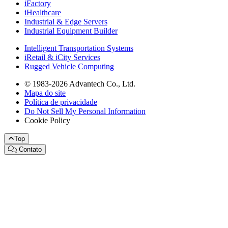
iFactory
iHealthcare
Industrial & Edge Servers
Industrial Equipment Builder
Intelligent Transportation Systems
iRetail & iCity Services
Rugged Vehicle Computing
© 1983-2026 Advantech Co., Ltd.
Mapa do site
Política de privacidade
Do Not Sell My Personal Information
Cookie Policy
Top
Contato