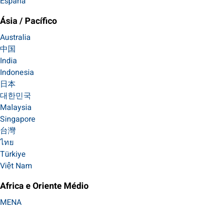
España
Ásia / Pacífico
Australia
中国
India
Indonesia
日本
대한민국
Malaysia
Singapore
台灣
ไทย
Türkiye
Việt Nam
Africa e Oriente Médio
MENA