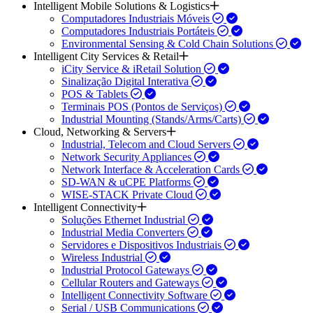
Intelligent Mobile Solutions & Logistics
Computadores Industriais Móveis
Computadores Industriais Portáteis
Environmental Sensing & Cold Chain Solutions
Intelligent City Services & Retail
iCity Service & iRetail Solution
Sinalização Digital Interativa
POS & Tablets
Terminais POS (Pontos de Serviços)
Industrial Mounting (Stands/Arms/Carts)
Cloud, Networking & Servers
Industrial, Telecom and Cloud Servers
Network Security Appliances
Network Interface & Acceleration Cards
SD-WAN & uCPE Platforms
WISE-STACK Private Cloud
Intelligent Connectivity
Soluções Ethernet Industrial
Industrial Media Converters
Servidores e Dispositivos Industriais
Wireless Industrial
Industrial Protocol Gateways
Cellular Routers and Gateways
Intelligent Connectivity Software
Serial / USB Communications