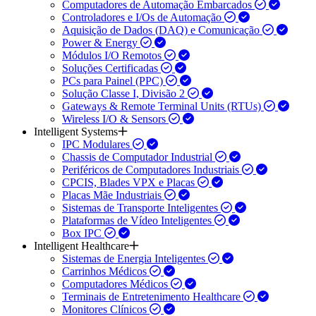
Computadores de Automação Embarcados
Controladores e I/Os de Automação
Aquisição de Dados (DAQ) e Comunicação
Power & Energy
Módulos I/O Remotos
Soluções Certificadas
PCs para Painel (PPC)
Solução Classe I, Divisão 2
Gateways & Remote Terminal Units (RTUs)
Wireless I/O & Sensors
Intelligent Systems
IPC Modulares
Chassis de Computador Industrial
Periféricos de Computadores Industriais
CPCIS, Blades VPX e Placas
Placas Mãe Industriais
Sistemas de Transporte Inteligentes
Plataformas de Vídeo Inteligentes
Box IPC
Intelligent Healthcare
Sistemas de Energia Inteligentes
Carrinhos Médicos
Computadores Médicos
Terminais de Entretenimento Healthcare
Monitores Clínicos