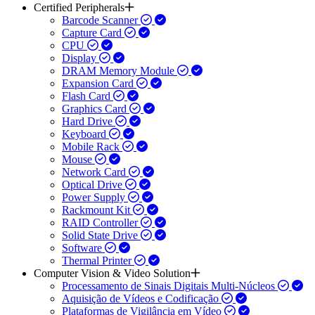
Certified Peripherals
Barcode Scanner
Capture Card
CPU
Display
DRAM Memory Module
Expansion Card
Flash Card
Graphics Card
Hard Drive
Keyboard
Mobile Rack
Mouse
Network Card
Optical Drive
Power Supply
Rackmount Kit
RAID Controller
Solid State Drive
Software
Thermal Printer
Computer Vision & Video Solution
Processamento de Sinais Digitais Multi-Núcleos
Aquisição de Vídeos e Codificação
Plataformas de Vigilância em Vídeo