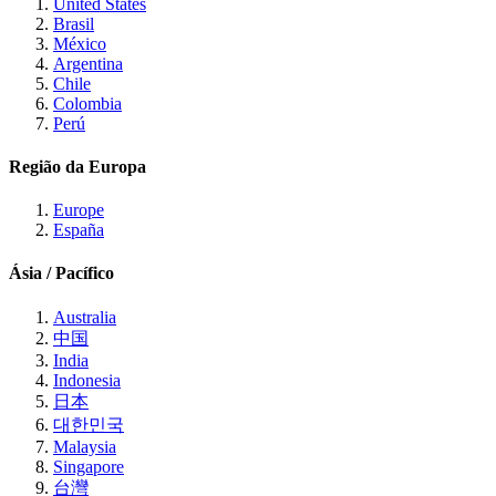
United States
Brasil
México
Argentina
Chile
Colombia
Perú
Região da Europa
Europe
España
Ásia / Pacífico
Australia
中国
India
Indonesia
日本
대한민국
Malaysia
Singapore
台灣