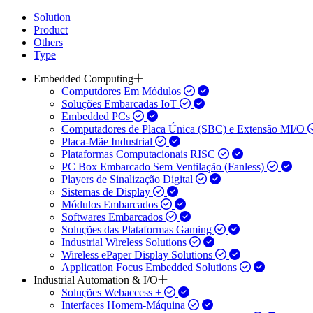
Solution
Product
Others
Type
Embedded Computing
Computdores Em Módulos
Soluções Embarcadas IoT
Embedded PCs
Computadores de Placa Única (SBC) e Extensão MI/O
Placa-Mãe Industrial
Plataformas Computacionais RISC
PC Box Embarcado Sem Ventilação (Fanless)
Players de Sinalização Digital
Sistemas de Display
Módulos Embarcados
Softwares Embarcados
Soluções das Plataformas Gaming
Industrial Wireless Solutions
Wireless ePaper Display Solutions
Application Focus Embedded Solutions
Industrial Automation & I/O
Soluções Webaccess +
Interfaces Homem-Máquina