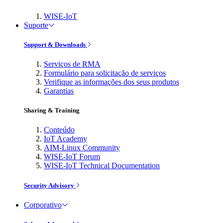
WISE-IoT
Suporte
Support & Downloads
Serviços de RMA
Formulário para solicitação de serviços
Verifique as informações dos seus produtos
Garantias
Sharing & Training
Conteúdo
IoT Academy
AIM-Linux Community
WISE-IoT Forum
WISE-IoT Technical Documentation
Security Advisory
Corporativo