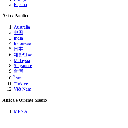
España
Ásia / Pacífico
Australia
中国
India
Indonesia
日本
대한민국
Malaysia
Singapore
台灣
ไทย
Türkiye
Việt Nam
Africa e Oriente Médio
MENA