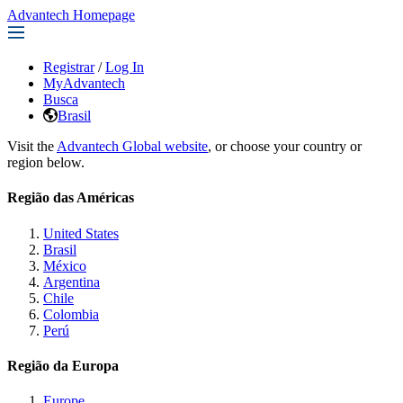
Advantech Homepage
Registrar
/
Log In
MyAdvantech
Busca
Brasil
Visit the
Advantech Global website
, or choose your country or
region below.
Região das Américas
United States
Brasil
México
Argentina
Chile
Colombia
Perú
Região da Europa
Europe