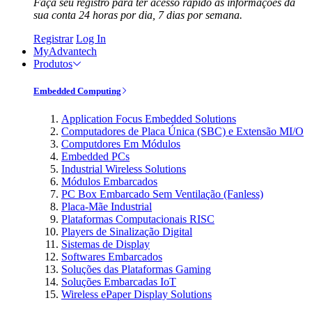
Faça seu registro para ter acesso rápido às informações da
sua conta 24 horas por dia, 7 dias por semana.
Registrar
Log In
MyAdvantech
Produtos
Embedded Computing
Application Focus Embedded Solutions
Computadores de Placa Única (SBC) e Extensão MI/O
Computdores Em Módulos
Embedded PCs
Industrial Wireless Solutions
Módulos Embarcados
PC Box Embarcado Sem Ventilação (Fanless)
Placa-Mãe Industrial
Plataformas Computacionais RISC
Players de Sinalização Digital
Sistemas de Display
Softwares Embarcados
Soluções das Plataformas Gaming
Soluções Embarcadas IoT
Wireless ePaper Display Solutions