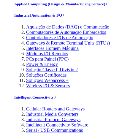
Applied Computing (Design & Manufacturing Service)
Industrial Automation & I/O
Aquisição de Dados (DAQ) e Comunicação
Computadores de Automação Embarcados
Controladores e I/Os de Automação
Gateways & Remote Terminal Units (RTUs)
Interfaces Homem-Máquina
Módulos I/O Remotos
PCs para Painel (PPC)
Power & Energy
Solução Classe I, Divisão 2
Soluções Certificadas
Soluções Webaccess +
Wireless I/O & Sensors
Intelligent Connectivity
Cellular Routers and Gateways
Industrial Media Converters
Industrial Protocol Gateways
Intelligent Connectivity Software
Serial / USB Communications