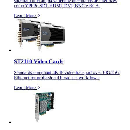
suportam uma ampla variedade de entradas de interfaces
como YPbPr, SDI, HDMI, DVI, BNC e RCA.
Learn More
ST2110 Video Cards
Standards-compliant 4K IP video transport over 10G/25G
Ethernet for professional broadcast workflows.
Learn More