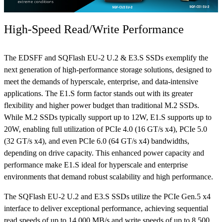
High-Speed Read/Write Performance
The EDSFF and SQFlash EU-2 U.2 & E3.S SSDs exemplify the
next generation of high-performance storage solutions, designed to
meet the demands of hyperscale, enterprise, and data-intensive
applications. The E1.S form factor stands out with its greater
flexibility and higher power budget than traditional M.2 SSDs.
While M.2 SSDs typically support up to 12W, E1.S supports up to
20W, enabling full utilization of PCIe 4.0 (16 GT/s x4), PCIe 5.0
(32 GT/s x4), and even PCIe 6.0 (64 GT/s x4) bandwidths,
depending on drive capacity. This enhanced power capacity and
performance make E1.S ideal for hyperscale and enterprise
environments that demand robust scalability and high performance.
The SQFlash EU-2 U.2 and E3.S SSDs utilize the PCIe Gen.5 x4
interface to deliver exceptional performance, achieving sequential
read speeds of up to 14,000 MB/s and write speeds of up to 8,500