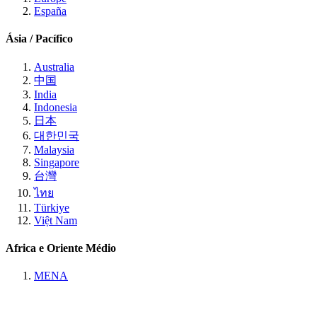
España
Ásia / Pacífico
Australia
中国
India
Indonesia
日本
대한민국
Malaysia
Singapore
台灣
ไทย
Türkiye
Việt Nam
Africa e Oriente Médio
MENA