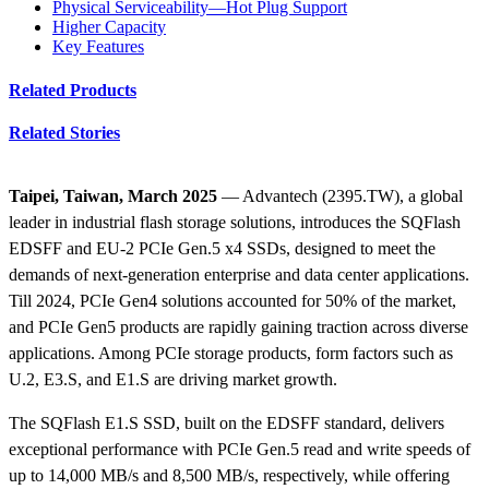
Physical Serviceability—Hot Plug Support
Higher Capacity
Key Features
Related Products
Related Stories
Taipei, Taiwan, March 2025
— Advantech (2395.TW), a global
leader in industrial flash storage solutions, introduces the SQFlash
EDSFF and EU-2 PCIe Gen.5 x4 SSDs, designed to meet the
demands of next-generation enterprise and data center applications.
Till 2024, PCIe Gen4 solutions accounted for 50% of the market,
and PCIe Gen5 products are rapidly gaining traction across diverse
applications. Among PCIe storage products, form factors such as
U.2, E3.S, and E1.S are driving market growth.
The SQFlash E1.S SSD, built on the EDSFF standard, delivers
exceptional performance with PCIe Gen.5 read and write speeds of
up to 14,000 MB/s and 8,500 MB/s, respectively, while offering