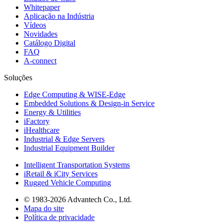
Whitepaper
Aplicação na Indústria
Vídeos
Novidades
Catálogo Digital
FAQ
A-connect
Soluções
Edge Computing & WISE-Edge
Embedded Solutions & Design-in Service
Energy & Utilities
iFactory
iHealthcare
Industrial & Edge Servers
Industrial Equipment Builder
Intelligent Transportation Systems
iRetail & iCity Services
Rugged Vehicle Computing
© 1983-2026 Advantech Co., Ltd.
Mapa do site
Política de privacidade