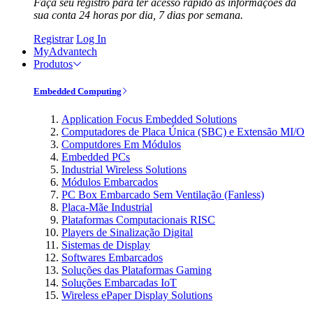
Faça seu registro para ter acesso rápido às informações da
sua conta 24 horas por dia, 7 dias por semana.
Registrar
Log In
MyAdvantech
Produtos
Embedded Computing
Application Focus Embedded Solutions
Computadores de Placa Única (SBC) e Extensão MI/O
Computdores Em Módulos
Embedded PCs
Industrial Wireless Solutions
Módulos Embarcados
PC Box Embarcado Sem Ventilação (Fanless)
Placa-Mãe Industrial
Plataformas Computacionais RISC
Players de Sinalização Digital
Sistemas de Display
Softwares Embarcados
Soluções das Plataformas Gaming
Soluções Embarcadas IoT
Wireless ePaper Display Solutions