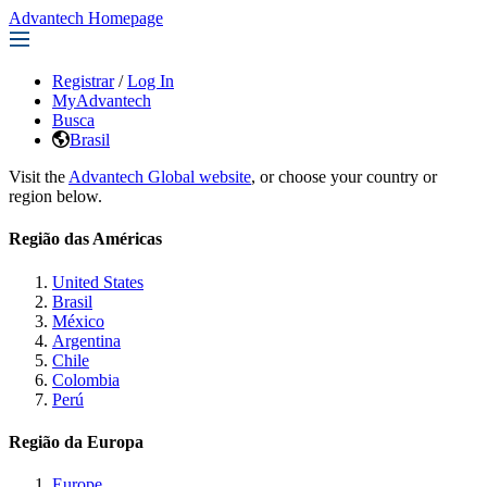
Advantech Homepage
Registrar
/
Log In
MyAdvantech
Busca
Brasil
Visit the
Advantech Global website
, or choose your country or
region below.
Região das Américas
United States
Brasil
México
Argentina
Chile
Colombia
Perú
Região da Europa
Europe