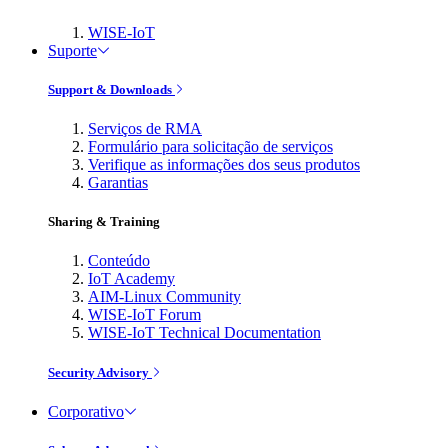
WISE-IoT
Suporte
Support & Downloads
Serviços de RMA
Formulário para solicitação de serviços
Verifique as informações dos seus produtos
Garantias
Sharing & Training
Conteúdo
IoT Academy
AIM-Linux Community
WISE-IoT Forum
WISE-IoT Technical Documentation
Security Advisory
Corporativo