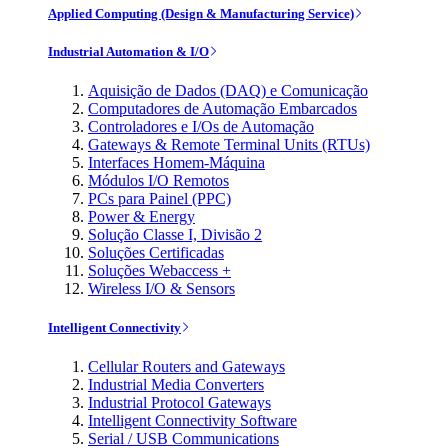
Applied Computing (Design & Manufacturing Service)
Industrial Automation & I/O
Aquisição de Dados (DAQ) e Comunicação
Computadores de Automação Embarcados
Controladores e I/Os de Automação
Gateways & Remote Terminal Units (RTUs)
Interfaces Homem-Máquina
Módulos I/O Remotos
PCs para Painel (PPC)
Power & Energy
Solução Classe I, Divisão 2
Soluções Certificadas
Soluções Webaccess +
Wireless I/O & Sensors
Intelligent Connectivity
Cellular Routers and Gateways
Industrial Media Converters
Industrial Protocol Gateways
Intelligent Connectivity Software
Serial / USB Communications