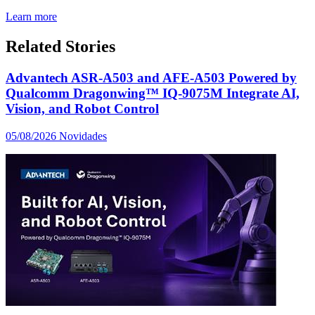
Learn more
Related Stories
Advantech ASR-A503 and AFE-A503 Powered by
Qualcomm Dragonwing™ IQ-9075M Integrate AI,
Vision, and Robot Control
05/08/2026
Novidades