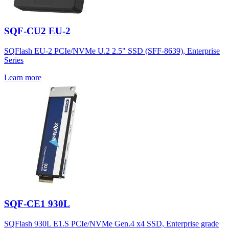
SQF-CU2 EU-2
SQFlash EU-2 PCIe/NVMe U.2 2.5" SSD (SFF-8639), Enterprise
Series
Learn more
SQF-CE1 930L
SQFlash 930L E1.S PCIe/NVMe Gen.4 x4 SSD, Enterprise grade