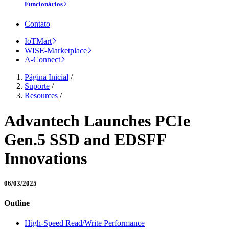
Funcionários
Contato
IoTMart
WISE-Marketplace
A-Connect
Página Inicial
/
Suporte
/
Resources
/
Advantech Launches PCIe
Gen.5 SSD and EDSFF
Innovations
06/03/2025
Outline
High-Speed Read/Write Performance