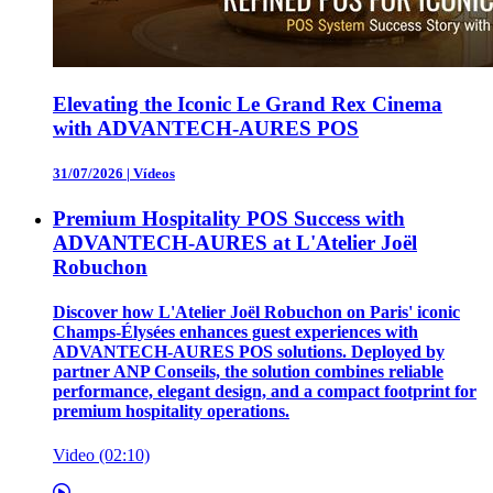
Elevating the Iconic Le Grand Rex Cinema
with ADVANTECH-AURES POS
31/07/2026
|
Vídeos
Premium Hospitality POS Success with
ADVANTECH-AURES at L'Atelier Joël
Robuchon
Discover how L'Atelier Joël Robuchon on Paris' iconic
Champs-Élysées enhances guest experiences with
ADVANTECH-AURES POS solutions. Deployed by
partner ANP Conseils, the solution combines reliable
performance, elegant design, and a compact footprint for
premium hospitality operations.
Video (02:10)