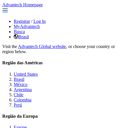
Advantech Homepage
Registrar
/
Log In
MyAdvantech
Busca
Brasil
Visit the
Advantech Global website
, or choose your country or
region below.
Região das Américas
United States
Brasil
México
Argentina
Chile
Colombia
Perú
Região da Europa
Europe