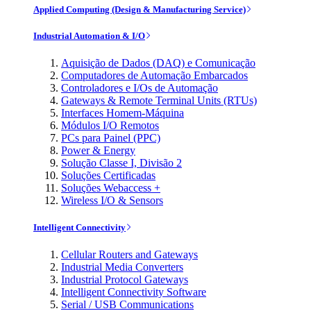
Applied Computing (Design & Manufacturing Service)
Industrial Automation & I/O
Aquisição de Dados (DAQ) e Comunicação
Computadores de Automação Embarcados
Controladores e I/Os de Automação
Gateways & Remote Terminal Units (RTUs)
Interfaces Homem-Máquina
Módulos I/O Remotos
PCs para Painel (PPC)
Power & Energy
Solução Classe I, Divisão 2
Soluções Certificadas
Soluções Webaccess +
Wireless I/O & Sensors
Intelligent Connectivity
Cellular Routers and Gateways
Industrial Media Converters
Industrial Protocol Gateways
Intelligent Connectivity Software
Serial / USB Communications