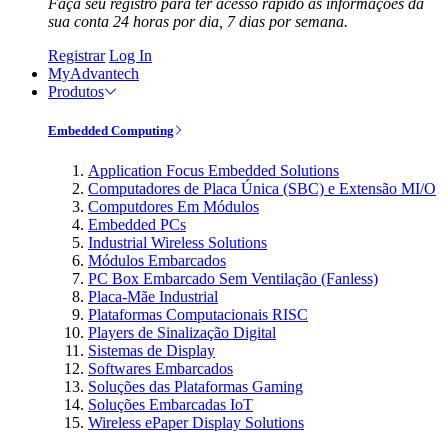
Faça seu registro para ter acesso rápido às informações da
sua conta 24 horas por dia, 7 dias por semana.
Registrar
Log In
MyAdvantech
Produtos
Embedded Computing
Application Focus Embedded Solutions
Computadores de Placa Única (SBC) e Extensão MI/O
Computdores Em Módulos
Embedded PCs
Industrial Wireless Solutions
Módulos Embarcados
PC Box Embarcado Sem Ventilação (Fanless)
Placa-Mãe Industrial
Plataformas Computacionais RISC
Players de Sinalização Digital
Sistemas de Display
Softwares Embarcados
Soluções das Plataformas Gaming
Soluções Embarcadas IoT
Wireless ePaper Display Solutions