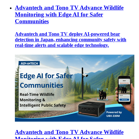
Advantech and Tono TV Advance Wildlife
Monitoring with Edge AI for Safer
Communities
Advantech and Tono TV deploy AI-powered bear
detection in Japan, enhancing community safety with
real-time alerts and scalable edge technology.
Advantech and Tono TV Advance Wildlife
Monitoring with Edge AI for Safer