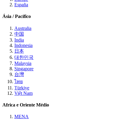
España
Ásia / Pacífico
Australia
中国
India
Indonesia
日本
대한민국
Malaysia
Singapore
台灣
ไทย
Türkiye
Việt Nam
Africa e Oriente Médio
MENA