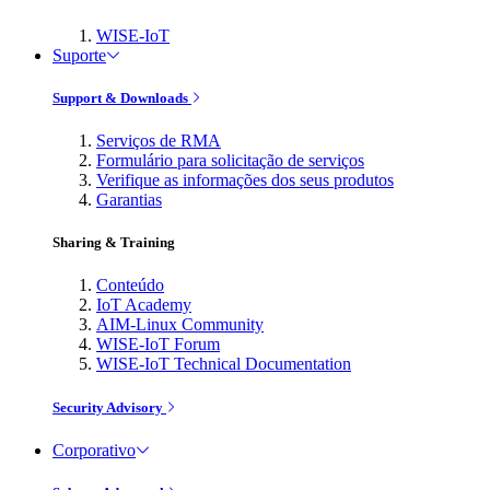
WISE-IoT
Suporte
Support & Downloads
Serviços de RMA
Formulário para solicitação de serviços
Verifique as informações dos seus produtos
Garantias
Sharing & Training
Conteúdo
IoT Academy
AIM-Linux Community
WISE-IoT Forum
WISE-IoT Technical Documentation
Security Advisory
Corporativo