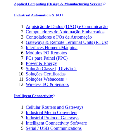
Applied Computing (Design & Manufacturing Service)
Industrial Automation & I/O
Aquisição de Dados (DAQ) e Comunicação
Computadores de Automação Embarcados
Controladores e I/Os de Automação
Gateways & Remote Terminal Units (RTUs)
Interfaces Homem-Máquina
Módulos I/O Remotos
PCs para Painel (PPC)
Power & Energy
Solução Classe I, Divisão 2
Soluções Certificadas
Soluções Webaccess +
Wireless I/O & Sensors
Intelligent Connectivity
Cellular Routers and Gateways
Industrial Media Converters
Industrial Protocol Gateways
Intelligent Connectivity Software
Serial / USB Communications