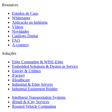
Resources
Estudos de Caso
Whitepaper
Aplicação na Indústria
Vídeos
Novidades
Catálogo Digital
FAQ
A-connect
Soluções
Edge Computing & WISE-Edge
Embedded Solutions & Design-in Service
Energy & Utilities
iFactory
iHealthcare
Industrial & Edge Servers
Industrial Equipment Builder
Intelligent Transportation Systems
iRetail & iCity Services
Rugged Vehicle Computing