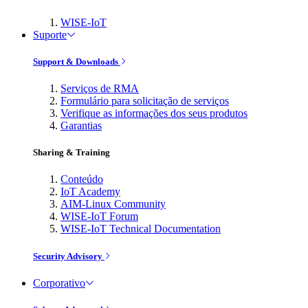
WISE-IoT
Suporte
Support & Downloads
Serviços de RMA
Formulário para solicitação de serviços
Verifique as informações dos seus produtos
Garantias
Sharing & Training
Conteúdo
IoT Academy
AIM-Linux Community
WISE-IoT Forum
WISE-IoT Technical Documentation
Security Advisory
Corporativo