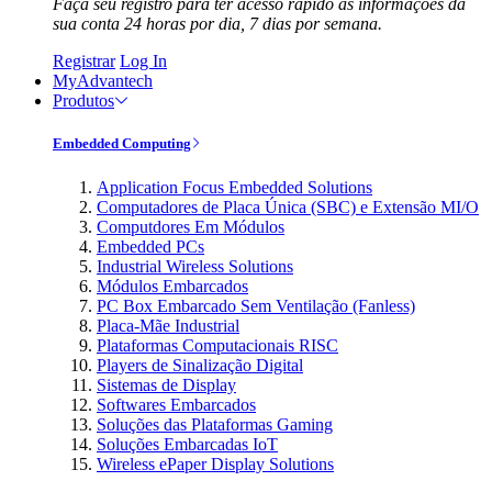
Faça seu registro para ter acesso rápido às informações da
sua conta 24 horas por dia, 7 dias por semana.
Registrar
Log In
MyAdvantech
Produtos
Embedded Computing
Application Focus Embedded Solutions
Computadores de Placa Única (SBC) e Extensão MI/O
Computdores Em Módulos
Embedded PCs
Industrial Wireless Solutions
Módulos Embarcados
PC Box Embarcado Sem Ventilação (Fanless)
Placa-Mãe Industrial
Plataformas Computacionais RISC
Players de Sinalização Digital
Sistemas de Display
Softwares Embarcados
Soluções das Plataformas Gaming
Soluções Embarcadas IoT
Wireless ePaper Display Solutions