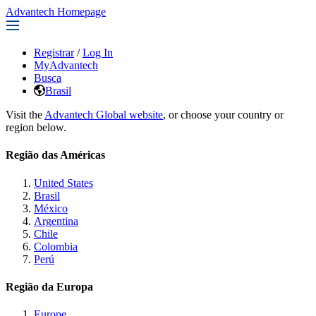
Advantech Homepage
Registrar
/
Log In
MyAdvantech
Busca
Brasil
Visit the
Advantech Global website
, or choose your country or
region below.
Região das Américas
United States
Brasil
México
Argentina
Chile
Colombia
Perú
Região da Europa
Europe