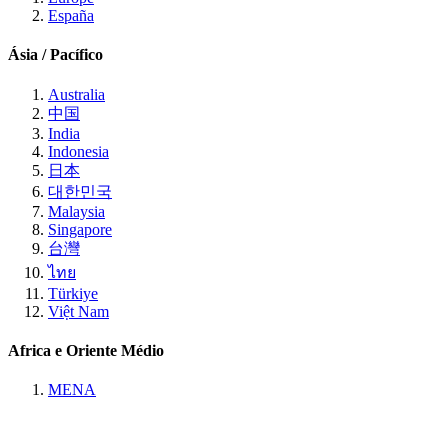
España
Ásia / Pacífico
Australia
中国
India
Indonesia
日本
대한민국
Malaysia
Singapore
台灣
ไทย
Türkiye
Việt Nam
Africa e Oriente Médio
MENA