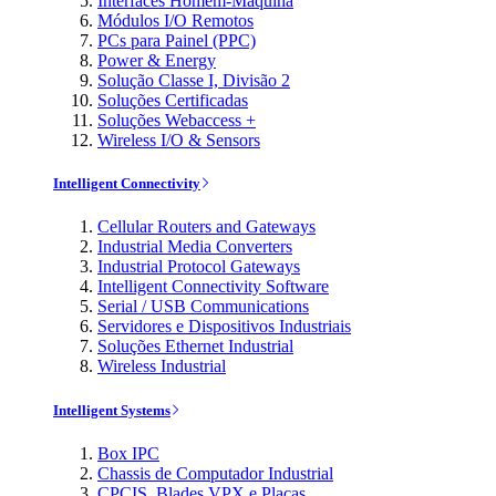
Interfaces Homem-Máquina
Módulos I/O Remotos
PCs para Painel (PPC)
Power & Energy
Solução Classe I, Divisão 2
Soluções Certificadas
Soluções Webaccess +
Wireless I/O & Sensors
Intelligent Connectivity
Cellular Routers and Gateways
Industrial Media Converters
Industrial Protocol Gateways
Intelligent Connectivity Software
Serial / USB Communications
Servidores e Dispositivos Industriais
Soluções Ethernet Industrial
Wireless Industrial
Intelligent Systems
Box IPC
Chassis de Computador Industrial
CPCIS, Blades VPX e Placas