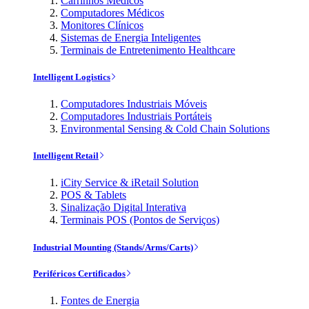
Carrinhos Médicos
Computadores Médicos
Monitores Clínicos
Sistemas de Energia Inteligentes
Terminais de Entretenimento Healthcare
Intelligent Logistics
Computadores Industriais Móveis
Computadores Industriais Portáteis
Environmental Sensing & Cold Chain Solutions
Intelligent Retail
iCity Service & iRetail Solution
POS & Tablets
Sinalização Digital Interativa
Terminais POS (Pontos de Serviços)
Industrial Mounting (Stands/Arms/Carts)
Periféricos Certificados
Fontes de Energia