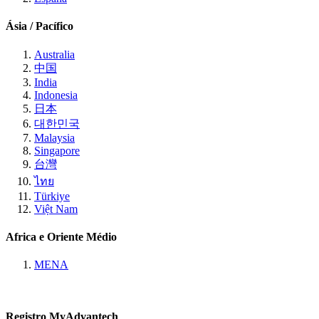
Ásia / Pacífico
Australia
中国
India
Indonesia
日本
대한민국
Malaysia
Singapore
台灣
ไทย
Türkiye
Việt Nam
Africa e Oriente Médio
MENA
Registro MyAdvantech