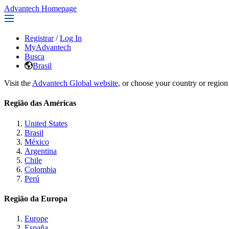
Advantech Homepage
Registrar
/
Log In
MyAdvantech
Busca
Brasil
Visit the
Advantech Global website
, or choose your country or region
Região das Américas
United States
Brasil
México
Argentina
Chile
Colombia
Perú
Região da Europa
Europe
España