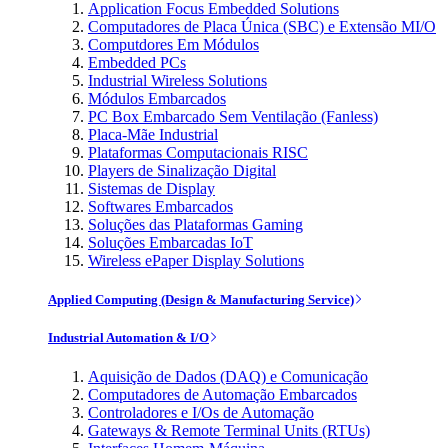
Application Focus Embedded Solutions
Computadores de Placa Única (SBC) e Extensão MI/O
Computdores Em Módulos
Embedded PCs
Industrial Wireless Solutions
Módulos Embarcados
PC Box Embarcado Sem Ventilação (Fanless)
Placa-Mãe Industrial
Plataformas Computacionais RISC
Players de Sinalização Digital
Sistemas de Display
Softwares Embarcados
Soluções das Plataformas Gaming
Soluções Embarcadas IoT
Wireless ePaper Display Solutions
Applied Computing (Design & Manufacturing Service)
Industrial Automation & I/O
Aquisição de Dados (DAQ) e Comunicação
Computadores de Automação Embarcados
Controladores e I/Os de Automação
Gateways & Remote Terminal Units (RTUs)