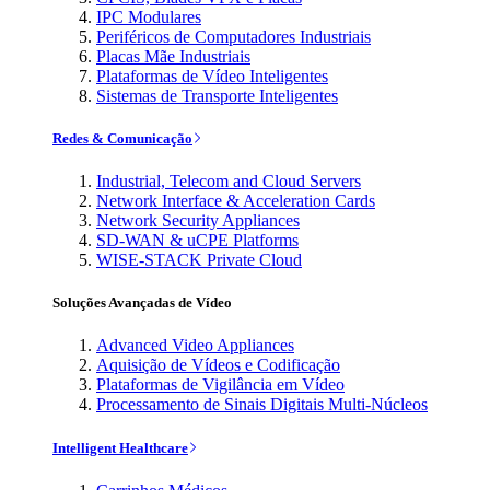
IPC Modulares
Periféricos de Computadores Industriais
Placas Mãe Industriais
Plataformas de Vídeo Inteligentes
Sistemas de Transporte Inteligentes
Redes & Comunicação
Industrial, Telecom and Cloud Servers
Network Interface & Acceleration Cards
Network Security Appliances
SD-WAN & uCPE Platforms
WISE-STACK Private Cloud
Soluções Avançadas de Vídeo
Advanced Video Appliances
Aquisição de Vídeos e Codificação
Plataformas de Vigilância em Vídeo
Processamento de Sinais Digitais Multi-Núcleos
Intelligent Healthcare