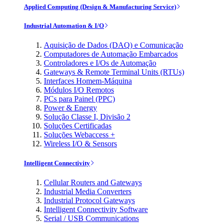
Applied Computing (Design & Manufacturing Service)
Industrial Automation & I/O
Aquisição de Dados (DAQ) e Comunicação
Computadores de Automação Embarcados
Controladores e I/Os de Automação
Gateways & Remote Terminal Units (RTUs)
Interfaces Homem-Máquina
Módulos I/O Remotos
PCs para Painel (PPC)
Power & Energy
Solução Classe I, Divisão 2
Soluções Certificadas
Soluções Webaccess +
Wireless I/O & Sensors
Intelligent Connectivity
Cellular Routers and Gateways
Industrial Media Converters
Industrial Protocol Gateways
Intelligent Connectivity Software
Serial / USB Communications