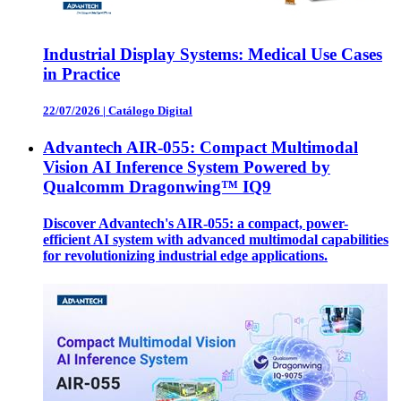
Industrial Display Systems: Medical Use Cases
in Practice
22/07/2026
|
Catálogo Digital
Advantech AIR-055: Compact Multimodal
Vision AI Inference System Powered by
Qualcomm Dragonwing™ IQ9
Discover Advantech's AIR-055: a compact, power-
efficient AI system with advanced multimodal capabilities
for revolutionizing industrial edge applications.