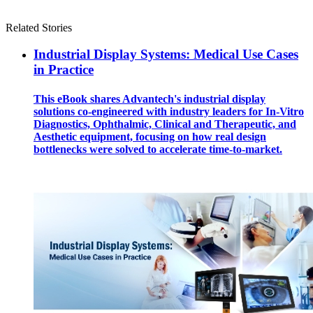
Related Stories
Industrial Display Systems: Medical Use Cases
in Practice
This eBook shares Advantech's industrial display
solutions co-engineered with industry leaders for In-Vitro
Diagnostics, Ophthalmic, Clinical and Therapeutic, and
Aesthetic equipment, focusing on how real design
bottlenecks were solved to accelerate time-to-market.