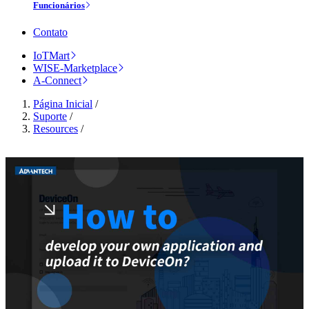
Funcionários
Contato
IoTMart
WISE-Marketplace
A-Connect
Página Inicial
/
Suporte
/
Resources
/