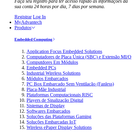
Faça seu registro para ter acesso rápido às informações da
sua conta 24 horas por dia, 7 dias por semana.
Registrar
Log In
MyAdvantech
Produtos
Embedded Computing
Application Focus Embedded Solutions
Computadores de Placa Única (SBC) e Extensão MI/O
Computdores Em Módulos
Embedded PCs
Industrial Wireless Solutions
Módulos Embarcados
PC Box Embarcado Sem Ventilação (Fanless)
Placa-Mãe Industrial
Plataformas Computacionais RISC
Players de Sinalização Digital
Sistemas de Display
Softwares Embarcados
Soluções das Plataformas Gaming
Soluções Embarcadas IoT
Wireless ePaper Display Solutions