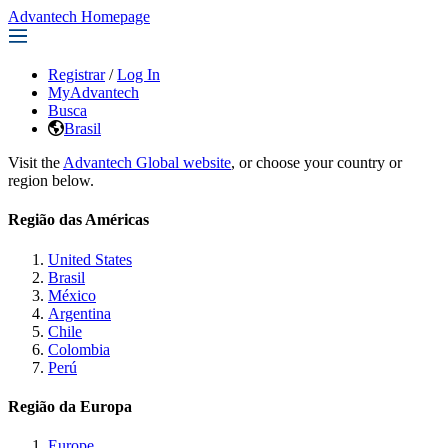
Advantech Homepage
Registrar
/
Log In
MyAdvantech
Busca
Brasil
Visit the
Advantech Global website
, or choose your country or
region below.
Região das Américas
United States
Brasil
México
Argentina
Chile
Colombia
Perú
Região da Europa
Europe