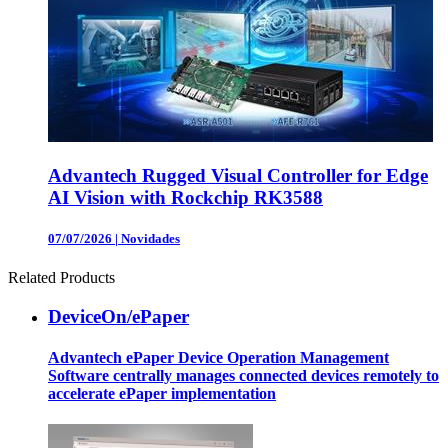
Advantech Rugged Visual Controller for Edge
AI Vision with Rockchip RK3588
07/07/2026
|
Novidades
Related Products
DeviceOn/ePaper
Advantech ePaper Device Operation Management
Software centrally manages connected devices remotely to
accelerate ePaper implementation