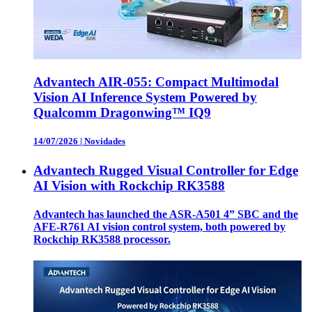
Advantech AIR-055: Compact Multimodal
Vision AI Inference System Powered by
Qualcomm Dragonwing™ IQ9
14/07/2026
|
Novidades
Advantech Rugged Visual Controller for Edge
AI Vision with Rockchip RK3588
Advantech has launched the ASR-A501 4” SBC and the
AFE-R761 AI vision control system, both powered by
Rockchip RK3588 processor.