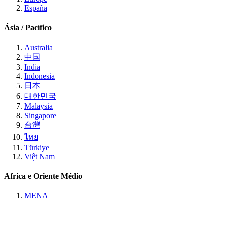
España
Ásia / Pacífico
Australia
中国
India
Indonesia
日本
대한민국
Malaysia
Singapore
台灣
ไทย
Türkiye
Việt Nam
Africa e Oriente Médio
MENA