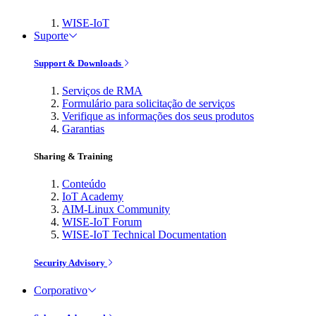
WISE-IoT
Suporte
Support & Downloads
Serviços de RMA
Formulário para solicitação de serviços
Verifique as informações dos seus produtos
Garantias
Sharing & Training
Conteúdo
IoT Academy
AIM-Linux Community
WISE-IoT Forum
WISE-IoT Technical Documentation
Security Advisory
Corporativo