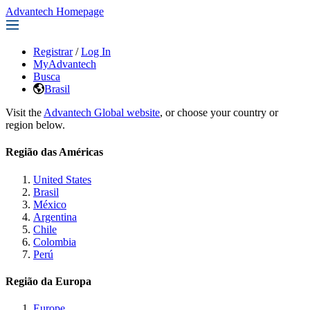
Advantech Homepage
Registrar
/
Log In
MyAdvantech
Busca
Brasil
Visit the
Advantech Global website
, or choose your country or
region below.
Região das Américas
United States
Brasil
México
Argentina
Chile
Colombia
Perú
Região da Europa
Europe