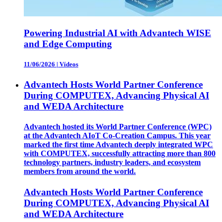
Powering Industrial AI with Advantech WISE
and Edge Computing
11/06/2026
|
Vídeos
Advantech Hosts World Partner Conference
During COMPUTEX, Advancing Physical AI
and WEDA Architecture
Advantech hosted its World Partner Conference (WPC)
at the Advantech AIoT Co-Creation Campus. This year
marked the first time Advantech deeply integrated WPC
with COMPUTEX, successfully attracting more than 800
technology partners, industry leaders, and ecosystem
members from around the world.
Advantech Hosts World Partner Conference
During COMPUTEX, Advancing Physical AI
and WEDA Architecture