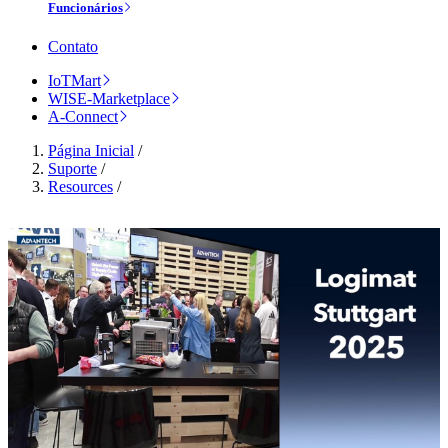
Funcionários
Contato
IoTMart
WISE-Marketplace
A-Connect
Página Inicial
/
Suporte
/
Resources
/