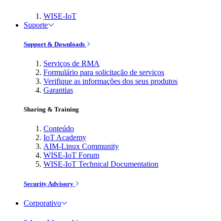
WISE-IoT
Suporte
Support & Downloads
Serviços de RMA
Formulário para solicitação de serviços
Verifique as informações dos seus produtos
Garantias
Sharing & Training
Conteúdo
IoT Academy
AIM-Linux Community
WISE-IoT Forum
WISE-IoT Technical Documentation
Security Advisory
Corporativo