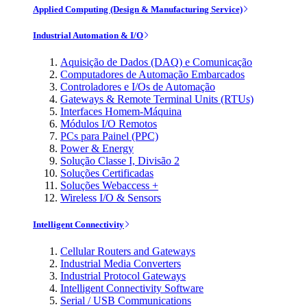
Applied Computing (Design & Manufacturing Service)
Industrial Automation & I/O
Aquisição de Dados (DAQ) e Comunicação
Computadores de Automação Embarcados
Controladores e I/Os de Automação
Gateways & Remote Terminal Units (RTUs)
Interfaces Homem-Máquina
Módulos I/O Remotos
PCs para Painel (PPC)
Power & Energy
Solução Classe I, Divisão 2
Soluções Certificadas
Soluções Webaccess +
Wireless I/O & Sensors
Intelligent Connectivity
Cellular Routers and Gateways
Industrial Media Converters
Industrial Protocol Gateways
Intelligent Connectivity Software
Serial / USB Communications