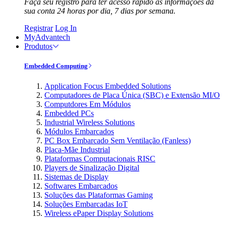
Faça seu registro para ter acesso rápido às informações da
sua conta 24 horas por dia, 7 dias por semana.
Registrar
Log In
MyAdvantech
Produtos
Embedded Computing
Application Focus Embedded Solutions
Computadores de Placa Única (SBC) e Extensão MI/O
Computdores Em Módulos
Embedded PCs
Industrial Wireless Solutions
Módulos Embarcados
PC Box Embarcado Sem Ventilação (Fanless)
Placa-Mãe Industrial
Plataformas Computacionais RISC
Players de Sinalização Digital
Sistemas de Display
Softwares Embarcados
Soluções das Plataformas Gaming
Soluções Embarcadas IoT
Wireless ePaper Display Solutions