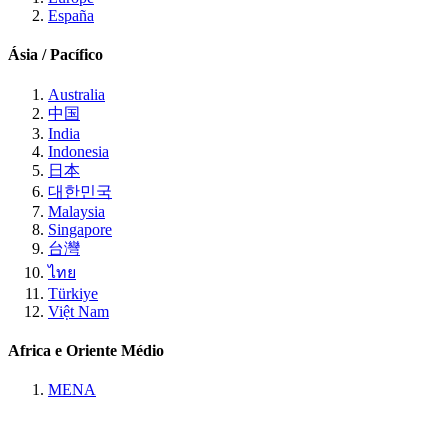
España
Ásia / Pacífico
Australia
中国
India
Indonesia
日本
대한민국
Malaysia
Singapore
台灣
ไทย
Türkiye
Việt Nam
Africa e Oriente Médio
MENA