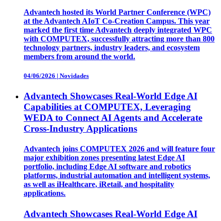
Advantech hosted its World Partner Conference (WPC)
at the Advantech AIoT Co-Creation Campus. This year
marked the first time Advantech deeply integrated WPC
with COMPUTEX, successfully attracting more than 800
technology partners, industry leaders, and ecosystem
members from around the world.
04/06/2026
|
Novidades
Advantech Showcases Real-World Edge AI
Capabilities at COMPUTEX, Leveraging
WEDA to Connect AI Agents and Accelerate
Cross-Industry Applications
Advantech joins COMPUTEX 2026 and will feature four
major exhibition zones presenting latest Edge AI
portfolio, including Edge AI software and robotics
platforms, industrial automation and intelligent systems,
as well as iHealthcare, iRetail, and hospitality
applications.
Advantech Showcases Real-World Edge AI