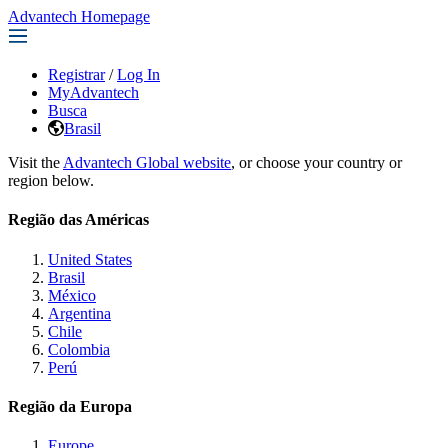
Advantech Homepage
Registrar
/
Log In
MyAdvantech
Busca
Brasil
Visit the
Advantech Global website
, or choose your country or
region below.
Região das Américas
United States
Brasil
México
Argentina
Chile
Colombia
Perú
Região da Europa
Europe