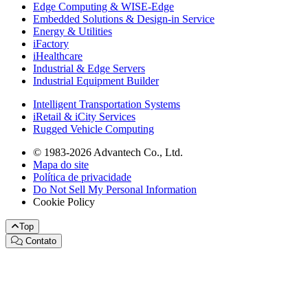
Edge Computing & WISE-Edge
Embedded Solutions & Design-in Service
Energy & Utilities
iFactory
iHealthcare
Industrial & Edge Servers
Industrial Equipment Builder
Intelligent Transportation Systems
iRetail & iCity Services
Rugged Vehicle Computing
© 1983-2026 Advantech Co., Ltd.
Mapa do site
Política de privacidade
Do Not Sell My Personal Information
Cookie Policy
Top
Contato