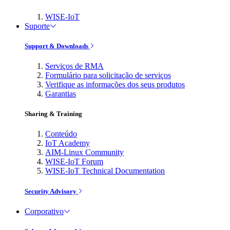
WISE-IoT
Suporte
Support & Downloads
Serviços de RMA
Formulário para solicitação de serviços
Verifique as informações dos seus produtos
Garantias
Sharing & Training
Conteúdo
IoT Academy
AIM-Linux Community
WISE-IoT Forum
WISE-IoT Technical Documentation
Security Advisory
Corporativo