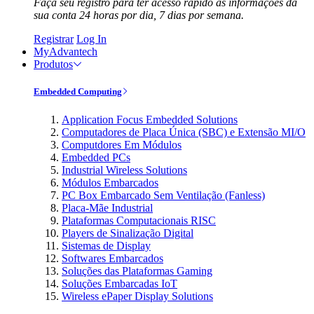
Faça seu registro para ter acesso rápido às informações da
sua conta 24 horas por dia, 7 dias por semana.
Registrar
Log In
MyAdvantech
Produtos
Embedded Computing
Application Focus Embedded Solutions
Computadores de Placa Única (SBC) e Extensão MI/O
Computdores Em Módulos
Embedded PCs
Industrial Wireless Solutions
Módulos Embarcados
PC Box Embarcado Sem Ventilação (Fanless)
Placa-Mãe Industrial
Plataformas Computacionais RISC
Players de Sinalização Digital
Sistemas de Display
Softwares Embarcados
Soluções das Plataformas Gaming
Soluções Embarcadas IoT
Wireless ePaper Display Solutions