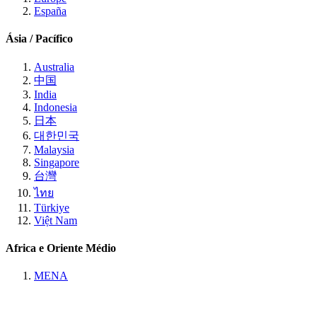
España
Ásia / Pacífico
Australia
中国
India
Indonesia
日本
대한민국
Malaysia
Singapore
台灣
ไทย
Türkiye
Việt Nam
Africa e Oriente Médio
MENA