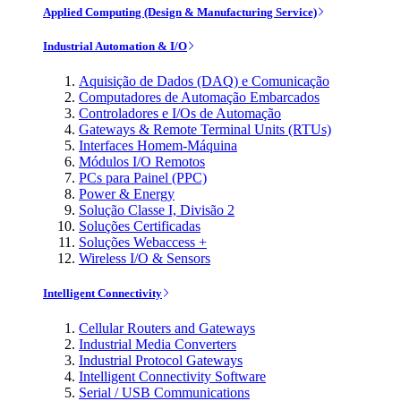
Applied Computing (Design & Manufacturing Service)
Industrial Automation & I/O
Aquisição de Dados (DAQ) e Comunicação
Computadores de Automação Embarcados
Controladores e I/Os de Automação
Gateways & Remote Terminal Units (RTUs)
Interfaces Homem-Máquina
Módulos I/O Remotos
PCs para Painel (PPC)
Power & Energy
Solução Classe I, Divisão 2
Soluções Certificadas
Soluções Webaccess +
Wireless I/O & Sensors
Intelligent Connectivity
Cellular Routers and Gateways
Industrial Media Converters
Industrial Protocol Gateways
Intelligent Connectivity Software
Serial / USB Communications