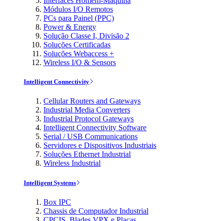
Interfaces Homem-Máquina
Módulos I/O Remotos
PCs para Painel (PPC)
Power & Energy
Solução Classe I, Divisão 2
Soluções Certificadas
Soluções Webaccess +
Wireless I/O & Sensors
Intelligent Connectivity
Cellular Routers and Gateways
Industrial Media Converters
Industrial Protocol Gateways
Intelligent Connectivity Software
Serial / USB Communications
Servidores e Dispositivos Industriais
Soluções Ethernet Industrial
Wireless Industrial
Intelligent Systems
Box IPC
Chassis de Computador Industrial
CPCIS, Blades VPX e Placas