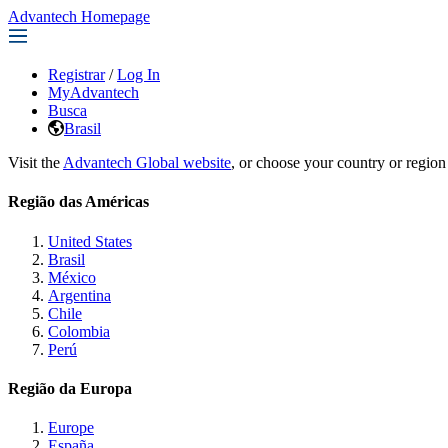
Advantech Homepage
Registrar
/
Log In
MyAdvantech
Busca
Brasil
Visit the
Advantech Global website
, or choose your country or region
Região das Américas
United States
Brasil
México
Argentina
Chile
Colombia
Perú
Região da Europa
Europe
España