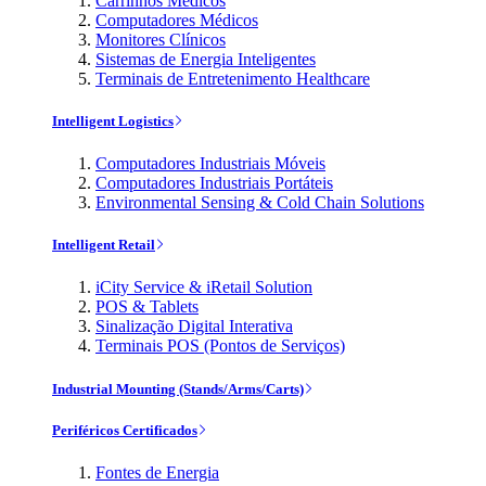
Carrinhos Médicos
Computadores Médicos
Monitores Clínicos
Sistemas de Energia Inteligentes
Terminais de Entretenimento Healthcare
Intelligent Logistics
Computadores Industriais Móveis
Computadores Industriais Portáteis
Environmental Sensing & Cold Chain Solutions
Intelligent Retail
iCity Service & iRetail Solution
POS & Tablets
Sinalização Digital Interativa
Terminais POS (Pontos de Serviços)
Industrial Mounting (Stands/Arms/Carts)
Periféricos Certificados
Fontes de Energia