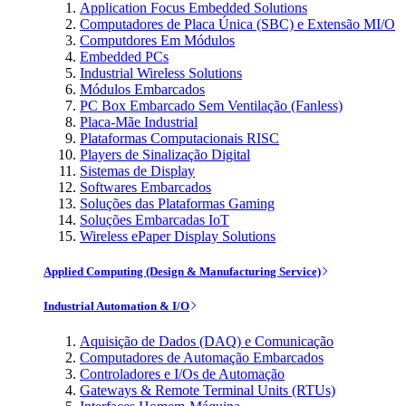
Application Focus Embedded Solutions
Computadores de Placa Única (SBC) e Extensão MI/O
Computdores Em Módulos
Embedded PCs
Industrial Wireless Solutions
Módulos Embarcados
PC Box Embarcado Sem Ventilação (Fanless)
Placa-Mãe Industrial
Plataformas Computacionais RISC
Players de Sinalização Digital
Sistemas de Display
Softwares Embarcados
Soluções das Plataformas Gaming
Soluções Embarcadas IoT
Wireless ePaper Display Solutions
Applied Computing (Design & Manufacturing Service)
Industrial Automation & I/O
Aquisição de Dados (DAQ) e Comunicação
Computadores de Automação Embarcados
Controladores e I/Os de Automação
Gateways & Remote Terminal Units (RTUs)