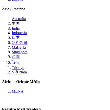
Ásia / Pacífico
Australia
中国
India
Indonesia
日本
대한민국
Malaysia
Singapore
台灣
ไทย
Türkiye
Việt Nam
Africa e Oriente Médio
MENA
Registro MyAdvantech