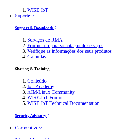
WISE-IoT
Suporte
Support & Downloads
Serviços de RMA
Formulário para solicitação de serviços
Verifique as informações dos seus produtos
Garantias
Sharing & Training
Conteúdo
IoT Academy
AIM-Linux Community
WISE-IoT Forum
WISE-IoT Technical Documentation
Security Advisory
Corporativo