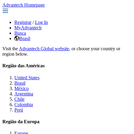
Advantech Homepage
Registrar
/
Log In
MyAdvantech
Busca
Brasil
Visit the
Advantech Global website
, or choose your country or
region below.
Região das Américas
United States
Brasil
México
Argentina
Chile
Colombia
Perú
Região da Europa
Europe