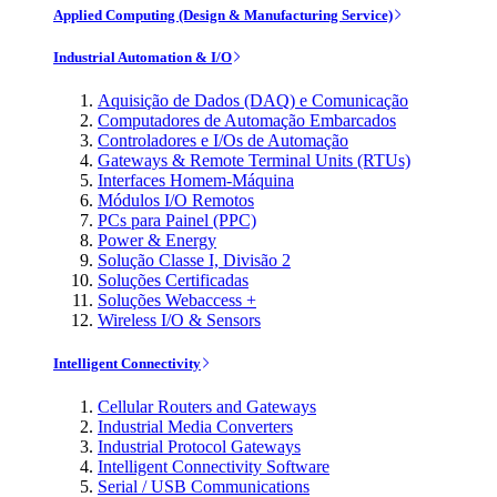
Applied Computing (Design & Manufacturing Service)
Industrial Automation & I/O
Aquisição de Dados (DAQ) e Comunicação
Computadores de Automação Embarcados
Controladores e I/Os de Automação
Gateways & Remote Terminal Units (RTUs)
Interfaces Homem-Máquina
Módulos I/O Remotos
PCs para Painel (PPC)
Power & Energy
Solução Classe I, Divisão 2
Soluções Certificadas
Soluções Webaccess +
Wireless I/O & Sensors
Intelligent Connectivity
Cellular Routers and Gateways
Industrial Media Converters
Industrial Protocol Gateways
Intelligent Connectivity Software
Serial / USB Communications