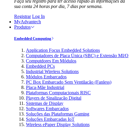
Faça seu registro para ter acesso rápido às informações da
sua conta 24 horas por dia, 7 dias por semana.
Registrar
Log In
MyAdvantech
Produtos
Embedded Computing
Application Focus Embedded Solutions
Computadores de Placa Única (SBC) e Extensão MI/O
Computdores Em Módulos
Embedded PCs
Industrial Wireless Solutions
Módulos Embarcados
PC Box Embarcado Sem Ventilação (Fanless)
Placa-Mãe Industrial
Plataformas Computacionais RISC
Players de Sinalização Digital
Sistemas de Display
Softwares Embarcados
Soluções das Plataformas Gaming
Soluções Embarcadas IoT
Wireless ePaper Display Solutions