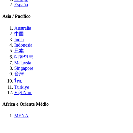
España
Ásia / Pacífico
Australia
中国
India
Indonesia
日本
대한민국
Malaysia
Singapore
台灣
ไทย
Türkiye
Việt Nam
Africa e Oriente Médio
MENA