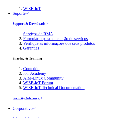
WISE-IoT
Suporte
Support & Downloads
Serviços de RMA
Formulário para solicitação de serviços
Verifique as informações dos seus produtos
Garantias
Sharing & Training
Conteúdo
IoT Academy
AIM-Linux Community
WISE-IoT Forum
WISE-IoT Technical Documentation
Security Advisory
Corporativo