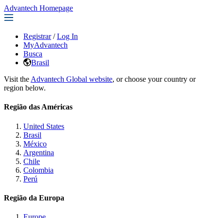
Advantech Homepage
Registrar
/
Log In
MyAdvantech
Busca
Brasil
Visit the
Advantech Global website
, or choose your country or
region below.
Região das Américas
United States
Brasil
México
Argentina
Chile
Colombia
Perú
Região da Europa
Europe