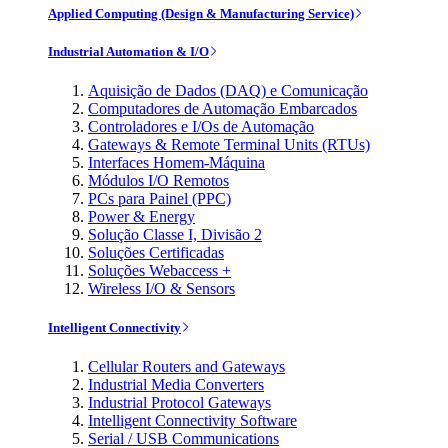
Applied Computing (Design & Manufacturing Service)
Industrial Automation & I/O
Aquisição de Dados (DAQ) e Comunicação
Computadores de Automação Embarcados
Controladores e I/Os de Automação
Gateways & Remote Terminal Units (RTUs)
Interfaces Homem-Máquina
Módulos I/O Remotos
PCs para Painel (PPC)
Power & Energy
Solução Classe I, Divisão 2
Soluções Certificadas
Soluções Webaccess +
Wireless I/O & Sensors
Intelligent Connectivity
Cellular Routers and Gateways
Industrial Media Converters
Industrial Protocol Gateways
Intelligent Connectivity Software
Serial / USB Communications