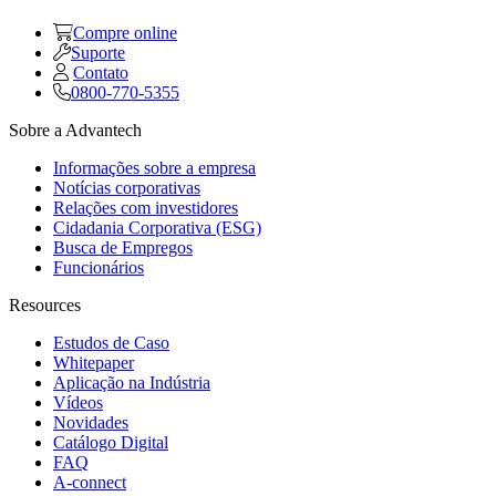
Compre online
Suporte
Contato
0800-770-5355
Sobre a Advantech
Informações sobre a empresa
Notícias corporativas
Relações com investidores
Cidadania Corporativa (ESG)
Busca de Empregos
Funcionários
Resources
Estudos de Caso
Whitepaper
Aplicação na Indústria
Vídeos
Novidades
Catálogo Digital
FAQ
A-connect