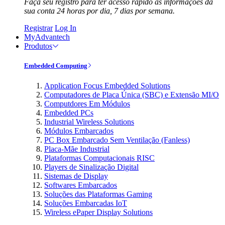
Faça seu registro para ter acesso rápido às informações da
sua conta 24 horas por dia, 7 dias por semana.
Registrar
Log In
MyAdvantech
Produtos
Embedded Computing
Application Focus Embedded Solutions
Computadores de Placa Única (SBC) e Extensão MI/O
Computdores Em Módulos
Embedded PCs
Industrial Wireless Solutions
Módulos Embarcados
PC Box Embarcado Sem Ventilação (Fanless)
Placa-Mãe Industrial
Plataformas Computacionais RISC
Players de Sinalização Digital
Sistemas de Display
Softwares Embarcados
Soluções das Plataformas Gaming
Soluções Embarcadas IoT
Wireless ePaper Display Solutions