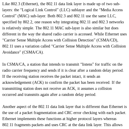
Like 802.3 (Ethernet), the 802.11 data link layer is made up of two sub-
layers: the “Logical Link Control” (LLC) sublayer and the “Media Access
Control” (MAC) sub-layer. Both 802.3 and 802.11 use the same LLC,
specified by 802.2, one reason why integrating 802.11 and 802.3 networks
is relatively simple. The 802.11 MAC sub-layer is also similar but does
different in the way the shared radio carrier is accessed. While Ethernet uses
“Carrier Sense Multiple Access with Collision Detection” (CSMA/CD),
802.11 uses a variation called “Carrier Sense Multiple Access with Collision
Avoidance” (CSMA/CA).
In CSMA/CA, a station that intends to transmit “listens” for traffic on the
radio carrier frequency and sends if it is clear after a random delay period.
If the receiving station receives the packet intact, it sends an
acknowledgement (ACK) to confirm the packet has been received. If the
transmitting station does not receive an ACK, it assumes a collision
occurred and transmits again after a random delay period.
Another aspect of the 802.11 data link layer that is different than Ethernet is
the use of a packet fragmentation and CRC error checking with each packet.
Ethernet implements these functions at higher protocol layers whereas
802.11 fragments packets and uses CRC at the data link layer. This allows