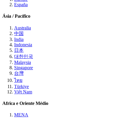
España
Ásia / Pacífico
Australia
中国
India
Indonesia
日本
대한민국
Malaysia
Singapore
台灣
ไทย
Türkiye
Việt Nam
Africa e Oriente Médio
MENA