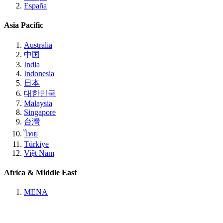
España
Asia Pacific
Australia
中国
India
Indonesia
日本
대한민국
Malaysia
Singapore
台灣
ไทย
Türkiye
Việt Nam
Africa & Middle East
MENA