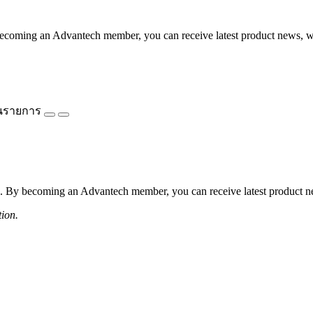
coming an Advantech member, you can receive latest product news, webi
นรายการ
 By becoming an Advantech member, you can receive latest product news
tion.