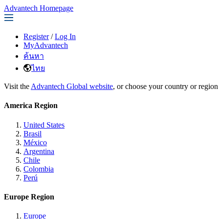
Advantech Homepage
Register
/
Log In
MyAdvantech
ค้นหา
ไทย
Visit the
Advantech Global website
, or choose your country or region
America Region
United States
Brasil
México
Argentina
Chile
Colombia
Perú
Europe Region
Europe