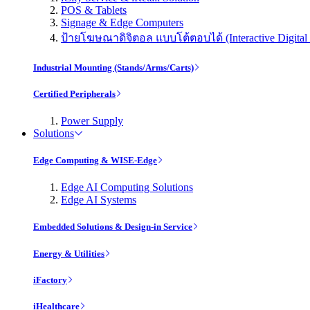
POS & Tablets
Signage & Edge Computers
ป้ายโฆษณาดิจิตอล แบบโต้ตอบได้ (Interactive Digital 
Industrial Mounting (Stands/Arms/Carts)
Certified Peripherals
Power Supply
Solutions
Edge Computing & WISE-Edge
Edge AI Computing Solutions
Edge AI Systems
Embedded Solutions & Design-in Service
Energy & Utilities
iFactory
iHealthcare