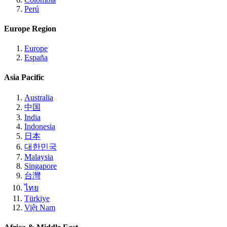
Perú
Europe Region
Europe
España
Asia Pacific
Australia
中国
India
Indonesia
日本
대한민국
Malaysia
Singapore
台灣
ไทย
Türkiye
Việt Nam