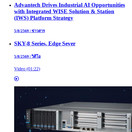
Advantech Drives Industrial AI Opportunities
with Integrated WISE Solution & Station
(IWS) Platform Strategy
5/8/2569
|
ข่าวสาร
SKY-8 Series, Edge Sever
5/8/2569
|
วิดีโอ
Video (01:22)