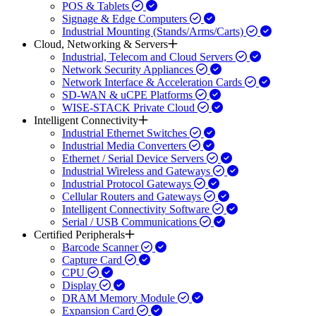
POS & Tablets
Signage & Edge Computers
Industrial Mounting (Stands/Arms/Carts)
Cloud, Networking & Servers
Industrial, Telecom and Cloud Servers
Network Security Appliances
Network Interface & Acceleration Cards
SD-WAN & uCPE Platforms
WISE-STACK Private Cloud
Intelligent Connectivity
Industrial Ethernet Switches
Industrial Media Converters
Ethernet / Serial Device Servers
Industrial Wireless and Gateways
Industrial Protocol Gateways
Cellular Routers and Gateways
Intelligent Connectivity Software
Serial / USB Communications
Certified Peripherals
Barcode Scanner
Capture Card
CPU
Display
DRAM Memory Module
Expansion Card