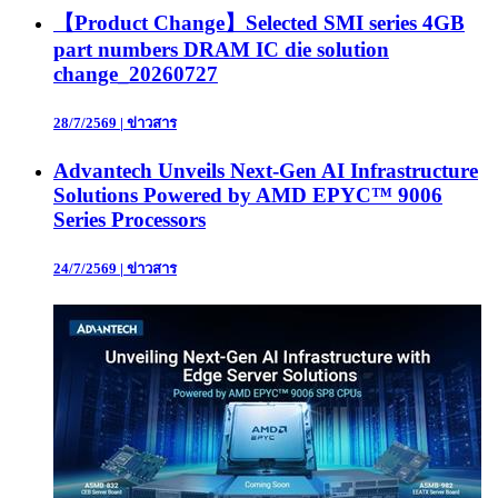
【Product Change】Selected SMI series 4GB
part numbers DRAM IC die solution
change_20260727
28/7/2569
|
ข่าวสาร
Advantech Unveils Next-Gen AI Infrastructure
Solutions Powered by AMD EPYC™ 9006
Series Processors
24/7/2569
|
ข่าวสาร