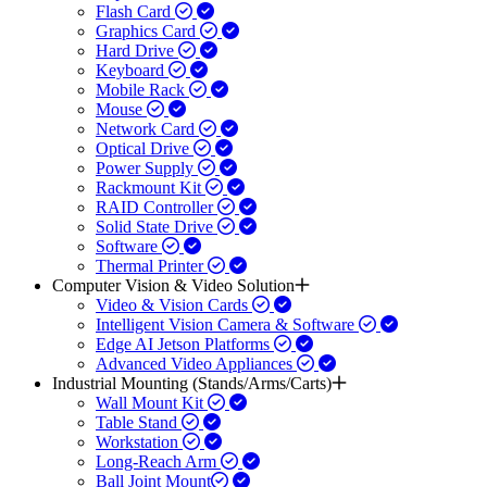
Flash Card
Graphics Card
Hard Drive
Keyboard
Mobile Rack
Mouse
Network Card
Optical Drive
Power Supply
Rackmount Kit
RAID Controller
Solid State Drive
Software
Thermal Printer
Computer Vision & Video Solution
Video & Vision Cards
Intelligent Vision Camera & Software
Edge AI Jetson Platforms
Advanced Video Appliances
Industrial Mounting (Stands/Arms/Carts)
Wall Mount Kit
Table Stand
Workstation
Long-Reach Arm
Ball Joint Mount​