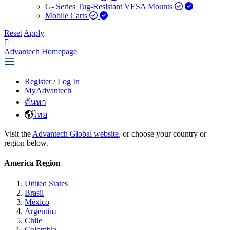
G- Series Tug-Resistant VESA Mounts
Mobile Carts
Reset
Apply
Advantech Homepage
Register
/
Log In
MyAdvantech
ค้นหา
ไทย
Visit the
Advantech Global website
, or choose your country or
region below.
America Region
United States
Brasil
México
Argentina
Chile
Colombia