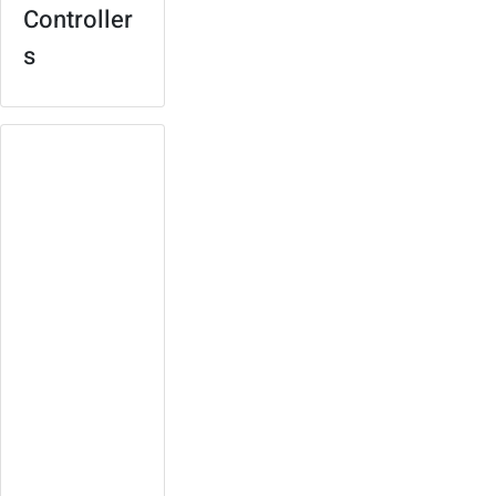
Controller
s
Rugged-
Design
Platform
Equipped with wide-
temperature,
fanless, rack mount
design
High expandability
with its modular
design
Redundant power
supply