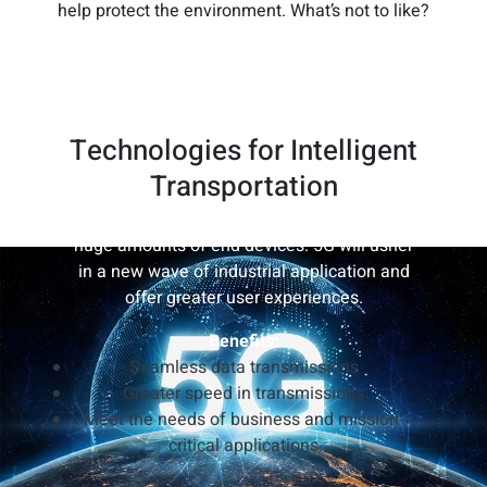
help protect the environment. What’s not to like?
5G
Technologies for Intelligent
5G provides ultra-low latency, high
Transportation
bandwidth, and stable mobile
communication capable of connecting with
huge amounts of end devices. 5G will usher
in a new wave of industrial application and
offer greater user experiences.
Benefits:
Seamless data transmissions
Greater speed in transmissions
Meet the needs of business and mission-
critical applications