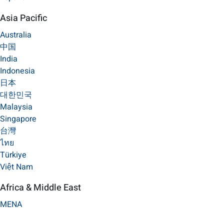
Asia Pacific
Australia
中国
India
Indonesia
日本
대한민국
Malaysia
Singapore
台灣
ไทย
Türkiye
Việt Nam
Africa & Middle East
MENA