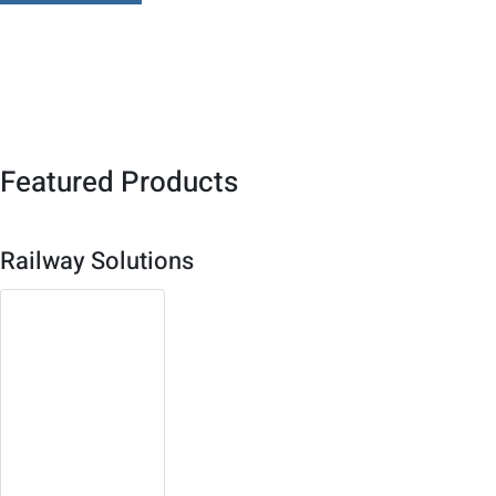
Featured Products
Railway Solutions
3U Compact
PCI Platform
Both single board or
system solution
available
Robust, high density
design with multiple