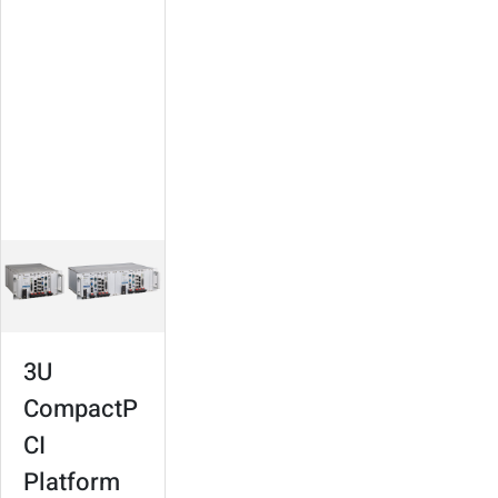
redundancy
Open platform,
expandable, easy to
maintain
For signaling,
surveillance,
services
management
3U
CompactP
CI
Platform