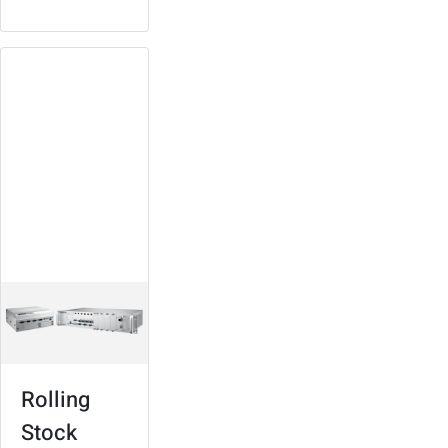
Rolling Stock
Controllers
Suitable for various
types of trains
Modular design,
high expandability
In-train connectivity
and infotainment
Rolling
Stock