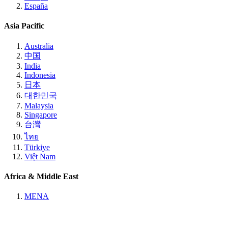
España
Asia Pacific
Australia
中国
India
Indonesia
日本
대한민국
Malaysia
Singapore
台灣
ไทย
Türkiye
Việt Nam
Africa & Middle East
MENA