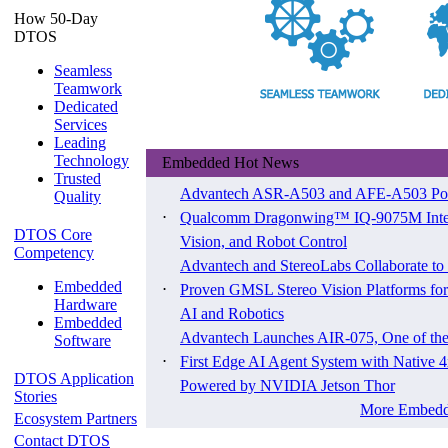
How 50-Day
DTOS
Seamless
Teamwork
Dedicated
Services
Leading
Technology
Embedded Hot News
Trusted
Advantech ASR-A503 and AFE-A503 Po
Quality
⋅
Qualcomm Dragonwing™ IQ-9075M Integ
DTOS Core
Vision, and Robot Control
Competency
Advantech and StereoLabs Collaborate to
Embedded
⋅
Proven GMSL Stereo Vision Platforms for
Hardware
AI and Robotics
Embedded
Advantech Launches AIR-075, One of the 
Software
⋅
First Edge AI Agent System with Native
DTOS Application
Powered by NVIDIA Jetson Thor
Stories
More Embedd
Ecosystem Partners
Contact DTOS