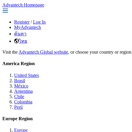
Advantech Homepage
Register
/
Log In
MyAdvantech
ค้นหา
ไทย
Visit the
Advantech Global website
, or choose your country or region
America Region
United States
Brasil
México
Argentina
Chile
Colombia
Perú
Europe Region
Europe