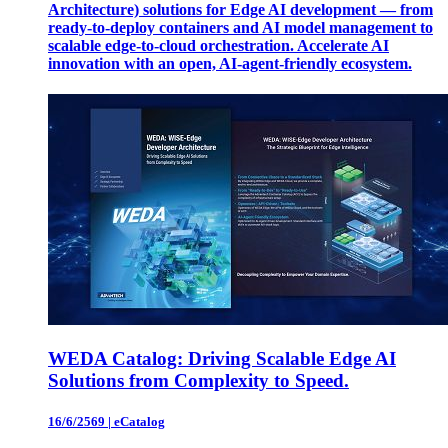
Architecture) solutions for Edge AI development — from
ready-to-deploy containers and AI model management to
scalable edge-to-cloud orchestration. Accelerate AI
innovation with an open, AI-agent-friendly ecosystem.
WEDA Catalog: Driving Scalable Edge AI
Solutions from Complexity to Speed.
16/6/2569
|
eCatalog