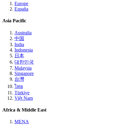
Europe
España
Asia Pacific
Australia
中国
India
Indonesia
日本
대한민국
Malaysia
Singapore
台灣
ไทย
Türkiye
Việt Nam
Africa & Middle East
MENA