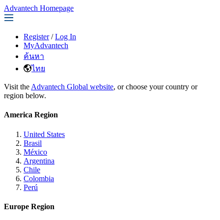
Advantech Homepage
Register
/
Log In
MyAdvantech
ค้นหา
ไทย
Visit the
Advantech Global website
, or choose your country or
region below.
America Region
United States
Brasil
México
Argentina
Chile
Colombia
Perú
Europe Region