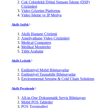
Çok Çekirdekli Dijital Signage İşleme (DSP)
Çözümleri
Video Gözetim Platformu
Video İşleme ve IP Medya
Akıllı Sağlık
Akıllı Hastane Çözümü
Ameliyathane Video Çözümleri
Medical Computers
Medikal Monitörler
Tıbbi Arabalar
Akıllı Lojistik
Endüstriyel Mobil Bilgisayarlar
Endüstriyel Taşınabilir Bilgisayarlar
Environmental Sensing & Cold Chain Solutions
Akıllı Perakende
All-in-One Dokunmatik Servis Bilgisayarı
Mobil POS Tabletler
POS Terminalleri