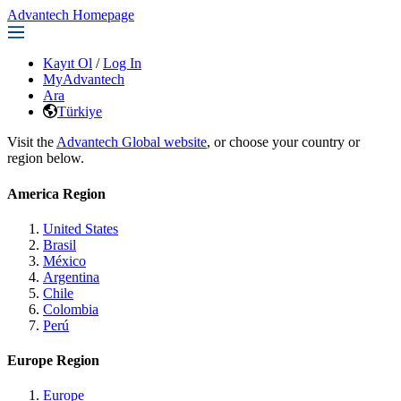
Advantech Homepage
Kayıt Ol
/
Log In
MyAdvantech
Ara
Türkiye
Visit the
Advantech Global website
, or choose your country or
region below.
America Region
United States
Brasil
México
Argentina
Chile
Colombia
Perú
Europe Region
Europe