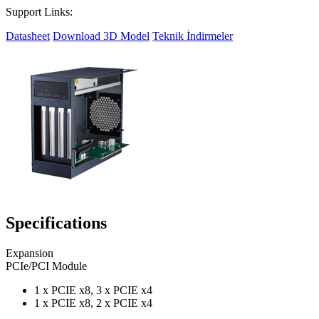
Support Links:
Datasheet
Download 3D Model
Teknik İndirmeler
Specifications
Expansion
PCIe/PCI Module
1 x PCIE x8, 3 x PCIE x4
1 x PCIE x8, 2 x PCIE x4