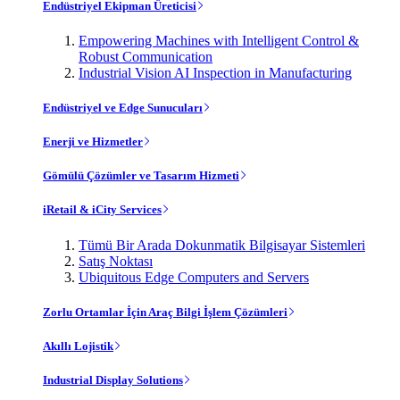
Endüstriyel Ekipman Üreticisi
Empowering Machines with Intelligent Control &
Robust Communication
Industrial Vision AI Inspection in Manufacturing
Endüstriyel ve Edge Sunucuları
Enerji ve Hizmetler
Gömülü Çözümler ve Tasarım Hizmeti
iRetail & iCity Services
Tümü Bir Arada Dokunmatik Bilgisayar Sistemleri
Satış Noktası
Ubiquitous Edge Computers and Servers
Zorlu Ortamlar İçin Araç Bilgi İşlem Çözümleri
Akıllı Lojistik
Industrial Display Solutions