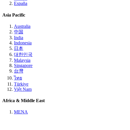
España
Asia Pacific
Australia
中国
India
Indonesia
日本
대한민국
Malaysia
Singapore
台灣
ไทย
Türkiye
Việt Nam
Africa & Middle East
MENA