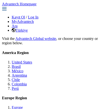
Advantech Homepage
Kayıt Ol
/
Log In
MyAdvantech
Ara
Türkiye
Visit the
Advantech Global website
, or choose your country or
region below.
America Region
United States
Brasil
México
Argentina
Chile
Colombia
Perú
Europe Region
Europe