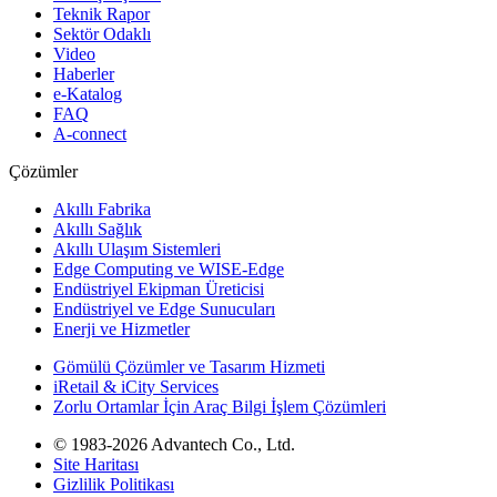
Teknik Rapor
Sektör Odaklı
Video
Haberler
e-Katalog
FAQ
A-connect
Çözümler
Akıllı Fabrika
Akıllı Sağlık
Akıllı Ulaşım Sistemleri
Edge Computing ve WISE-Edge
Endüstriyel Ekipman Üreticisi
Endüstriyel ve Edge Sunucuları
Enerji ve Hizmetler
Gömülü Çözümler ve Tasarım Hizmeti
iRetail & iCity Services
Zorlu Ortamlar İçin Araç Bilgi İşlem Çözümleri
© 1983-2026 Advantech Co., Ltd.
Site Haritası
Gizlilik Politikası