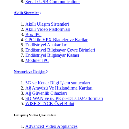
Serial / USB Communications
Akıllı Sistemler
Akıllı Ulaşım Sistemleri
Akıllı Video Platformları
Box IPC
CPCI ile VPX Bladeler ve Kartlar
Endüstriyel Anakartlar
Endüstriyel Bilgisayar Çevre Birimleri
Endüstriyel Bilgisayar Kasası
Modüler IPC
Network ve İletişim
5G ve Kenar Bilgi İşlem sunucuları
Ağ Arayüzü Ve Hızlandırma Kartları
Ağ Güvenlik Cihazları
SD-WAN ve uCPE pl+D17:D24atformları
WISE-STACK Özel Bulut
Gelişmiş Video Çözümleri
Advanced Video Appliances