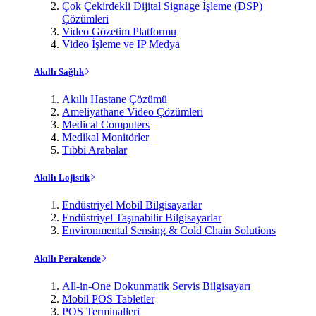
Çok Çekirdekli Dijital Signage İşleme (DSP)
Çözümleri
Video Gözetim Platformu
Video İşleme ve IP Medya
Akıllı Sağlık
Akıllı Hastane Çözümü
Ameliyathane Video Çözümleri
Medical Computers
Medikal Monitörler
Tıbbi Arabalar
Akıllı Lojistik
Endüstriyel Mobil Bilgisayarlar
Endüstriyel Taşınabilir Bilgisayarlar
Environmental Sensing & Cold Chain Solutions
Akıllı Perakende
All-in-One Dokunmatik Servis Bilgisayarı
Mobil POS Tabletler
POS Terminalleri