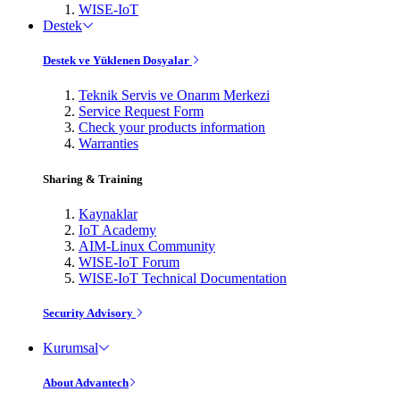
WISE-IoT
Destek
Destek ve Yüklenen Dosyalar
Teknik Servis ve Onarım Merkezi
Service Request Form
Check your products information
Warranties
Sharing & Training
Kaynaklar
IoT Academy
AIM-Linux Community
WISE-IoT Forum
WISE-IoT Technical Documentation
Security Advisory
Kurumsal
About Advantech