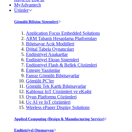
MyAdvantech
Ürünler
Gömülü Bilişim Sistemleri
Application Focus Embedded Solutions
ARM Tabanlı Hesaplama Platformları
Bilgisayar Açık Modülleri
Dijital Tabela Oynatıcıları
Endüstriyel Anakartlar
Endüstriyel Ekran Sistemleri
Endüstriyel Flash & Bellek Çözümleri
Entegre Yazılımlar
Fansız Gömülü Bilgisayarlar
Gömülü PC'ler
Gömülü Tek Kartlı Bilgisayarlar
Kablosuz IoT Çözümleri ve eKağıt
Oyun Platformu Çözümleri
Uç AI ve IoT çözümleri
Wireless ePaper Display Solutions
Applied Computing (Design & Manufacturing Service)
Endüstriyel Otomasyon