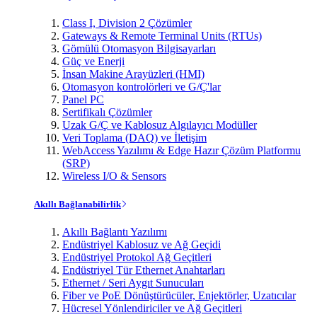
Class I, Division 2 Çözümler
Gateways & Remote Terminal Units (RTUs)
Gömülü Otomasyon Bilgisayarları
Güç ve Enerji
İnsan Makine Arayüzleri (HMI)
Otomasyon kontrolörleri ve G/Ç'lar
Panel PC
Sertifikalı Çözümler
Uzak G/Ç ve Kablosuz Algılayıcı Modüller
Veri Toplama (DAQ) ve İletişim
WebAccess Yazılımı & Edge Hazır Çözüm Platformu
(SRP)
Wireless I/O & Sensors
Akıllı Bağlanabilirlik
Akıllı Bağlantı Yazılımı
Endüstriyel Kablosuz ve Ağ Geçidi
Endüstriyel Protokol Ağ Geçitleri
Endüstriyel Tür Ethernet Anahtarları
Ethernet / Seri Aygıt Sunucuları
Fiber ve PoE Dönüştürücüler, Enjektörler, Uzatıcılar
Hücresel Yönlendiriciler ve Ağ Geçitleri