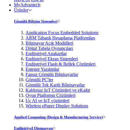
MyAdvantech
Ürünler
Gömülü Bilişim Sistemleri
Application Focus Embedded Solutions
ARM Tabanlı Hesaplama Platformları
Bilgisayar Açık Modülleri
Dijital Tabela Oynatıcıları
Endüstriyel Anakartlar
Endüstriyel Ekran Sistemleri
Endüstriyel Flash & Bellek Çözümleri
Entegre Yazılımlar
Fansız Gömülü Bilgisayarlar
Gömülü PC'ler
Gömülü Tek Kartlı Bilgisayarlar
Kablosuz IoT Çözümleri ve eKağıt
Oyun Platformu Çözümleri
Uç AI ve IoT çözümleri
Wireless ePaper Display Solutions
Applied Computing (Design & Manufacturing Service)
Endüstriyel Otomasyon