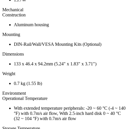
Mechanical
Construction
Aluminum housing
Mounting
DIN-Rail/Wall/VESA Mounting Kits (Optional)
Dimensions
133 x 46.4 x 94.2mm (5.24" x 1.83" x 3.71")
Weight
0.7 kg (1.55 lb)
Environment
Operational Temperature
With extended temperature peripherals: -20 ~ 60 °C (-4 ~ 140
°F) with 0.7m/s air flow, With 2.5-inch hard disk 0 ~ 40 °C
(32 ~ 104 °F) with 0.7m/s air flow
Storage Temperature