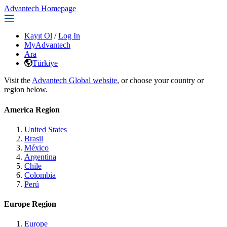
Advantech Homepage
Kayıt Ol
/
Log In
MyAdvantech
Ara
Türkiye
Visit the
Advantech Global website
, or choose your country or
region below.
America Region
United States
Brasil
México
Argentina
Chile
Colombia
Perú
Europe Region
Europe