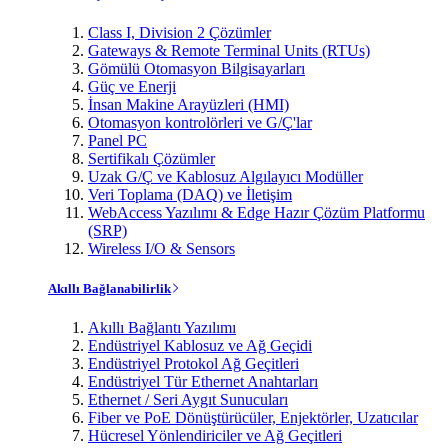
Class I, Division 2 Çözümler
Gateways & Remote Terminal Units (RTUs)
Gömülü Otomasyon Bilgisayarları
Güç ve Enerji
İnsan Makine Arayüzleri (HMI)
Otomasyon kontrolörleri ve G/Ç'lar
Panel PC
Sertifikalı Çözümler
Uzak G/Ç ve Kablosuz Algılayıcı Modüller
Veri Toplama (DAQ) ve İletişim
WebAccess Yazılımı & Edge Hazır Çözüm Platformu
(SRP)
Wireless I/O & Sensors
Akıllı Bağlanabilirlik
Akıllı Bağlantı Yazılımı
Endüstriyel Kablosuz ve Ağ Geçidi
Endüstriyel Protokol Ağ Geçitleri
Endüstriyel Tür Ethernet Anahtarları
Ethernet / Seri Aygıt Sunucuları
Fiber ve PoE Dönüştürücüler, Enjektörler, Uzatıcılar
Hücresel Yönlendiriciler ve Ağ Geçitleri