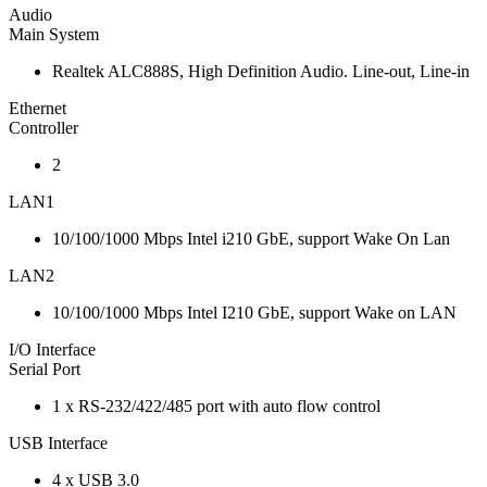
Audio
Main System
Realtek ALC888S, High Definition Audio. Line-out, Line-in
Ethernet
Controller
2
LAN1
10/100/1000 Mbps Intel i210 GbE, support Wake On Lan
LAN2
10/100/1000 Mbps Intel I210 GbE, support Wake on LAN
I/O Interface
Serial Port
1 x RS-232/422/485 port with auto flow control
USB Interface
4 x USB 3.0