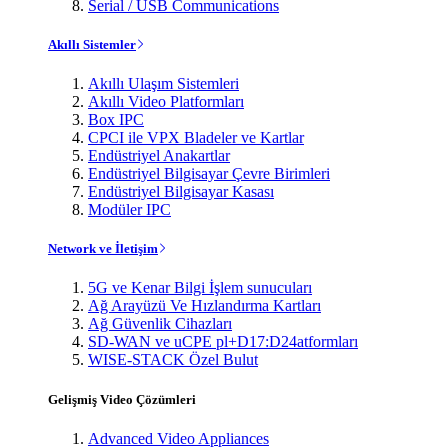
Serial / USB Communications
Akıllı Sistemler
Akıllı Ulaşım Sistemleri
Akıllı Video Platformları
Box IPC
CPCI ile VPX Bladeler ve Kartlar
Endüstriyel Anakartlar
Endüstriyel Bilgisayar Çevre Birimleri
Endüstriyel Bilgisayar Kasası
Modüler IPC
Network ve İletişim
5G ve Kenar Bilgi İşlem sunucuları
Ağ Arayüzü Ve Hızlandırma Kartları
Ağ Güvenlik Cihazları
SD-WAN ve uCPE pl+D17:D24atformları
WISE-STACK Özel Bulut
Gelişmiş Video Çözümleri
Advanced Video Appliances