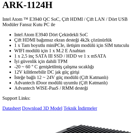
ARK-1124H
Intel Atom ™ E3940 QC SoC, Çift HDMI / Çift LAN / Dört USB
Modüler Fansız Kutu PC ile
Intel Atom E3940 Dört Çekirdekli SoC
Çift HDMI bağımsız ekran desteği 4k2k çözünürlük
1 x Tam boyutlu miniPCIe, iletişim modülü için SIM tutuculu
WIFI modülü için 1 x M.2 E Anahtarı
1 x 2,5 inç SATA III SSD / HDD ve 1 x mSATA
İyi güvenlik için dahili TPM
-20 ~ 60 ° C genişletilmiş çalışma sıcaklığı
12V kilitlenebilir DC jak güç girişi
İsteğe bağlı 12 ~ 24V güç modülü (Çift Katmanlı)
Advantech iDoor modülü uyumlu (Çift Katmanlı)
Advantech WISE-PaaS / RMM desteği
Support Links:
Datasheet
Download 3D Model
Teknik İndirmeler