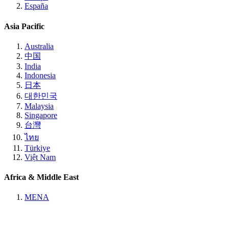
España
Asia Pacific
Australia
中国
India
Indonesia
日本
대한민국
Malaysia
Singapore
台灣
ไทย
Türkiye
Việt Nam
Africa & Middle East
MENA