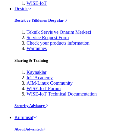
WISE-IoT
Destek
Destek ve Yüklenen Dosyalar
Teknik Servis ve Onarım Merkezi
Service Request Form
Check your products information
Warranties
Sharing & Training
Kaynaklar
IoT Academy
AIM-Linux Community
WISE-IoT Forum
WISE-IoT Technical Documentation
Security Advisory
Kurumsal
About Advantech