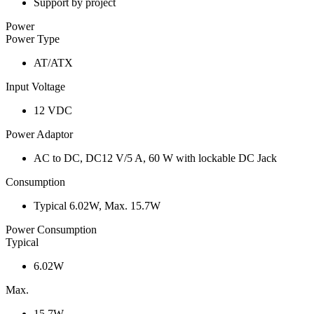
Support by project
Power
Power Type
AT/ATX
Input Voltage
12 VDC
Power Adaptor
AC to DC, DC12 V/5 A, 60 W with lockable DC Jack
Consumption
Typical 6.02W, Max. 15.7W
Power Consumption
Typical
6.02W
Max.
15.7W