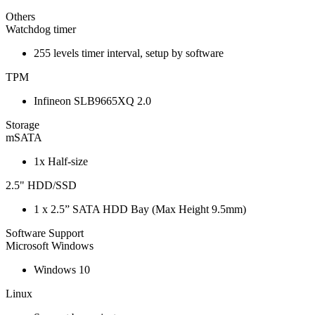
Others
Watchdog timer
255 levels timer interval, setup by software
TPM
Infineon SLB9665XQ 2.0
Storage
mSATA
1x Half-size
2.5" HDD/SSD
1 x 2.5” SATA HDD Bay (Max Height 9.5mm)
Software Support
Microsoft Windows
Windows 10
Linux