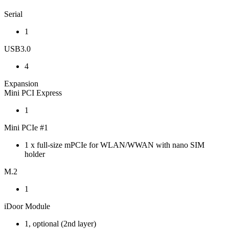
Serial
1
USB3.0
4
Expansion
Mini PCI Express
1
Mini PCIe #1
1 x full-size mPCIe for WLAN/WWAN with nano SIM
holder
M.2
1
iDoor Module
1, optional (2nd layer)