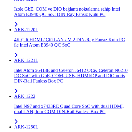
İzole GbE, COM ve DIO bağlantı noktalarına sahip Intel
Atom E3940 QC SoC DIN-Ray Fansız Kutu PC
ARK-1220L
4K Çift HDMI / Çift LAN / M.2 DIN-Ray Fansız Kutu PC
ile Intel Atom E3940 QC SoC
ARK-1221L
Intel Atom x6413E and Celeron J6412 QC& Celeron N6210
DC SoC with GbE, COM, USB, HDMI/DP and DIO ports
DIN-Rail Fanless Box PC
ARK-1222
Intel N97 and x7433RE Quad Core SoC with dual HDMI,
dual LAN, four COM DIN-Rail Fanless Box PC
ARK-1250L