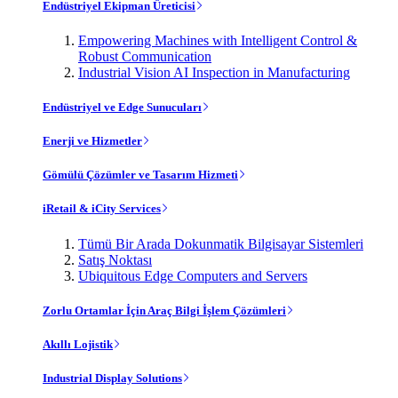
Endüstriyel Ekipman Üreticisi
Empowering Machines with Intelligent Control &
Robust Communication
Industrial Vision AI Inspection in Manufacturing
Endüstriyel ve Edge Sunucuları
Enerji ve Hizmetler
Gömülü Çözümler ve Tasarım Hizmeti
iRetail & iCity Services
Tümü Bir Arada Dokunmatik Bilgisayar Sistemleri
Satış Noktası
Ubiquitous Edge Computers and Servers
Zorlu Ortamlar İçin Araç Bilgi İşlem Çözümleri
Akıllı Lojistik
Industrial Display Solutions