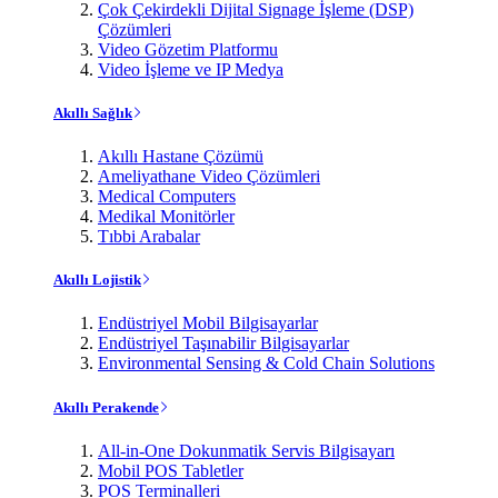
Çok Çekirdekli Dijital Signage İşleme (DSP)
Çözümleri
Video Gözetim Platformu
Video İşleme ve IP Medya
Akıllı Sağlık
Akıllı Hastane Çözümü
Ameliyathane Video Çözümleri
Medical Computers
Medikal Monitörler
Tıbbi Arabalar
Akıllı Lojistik
Endüstriyel Mobil Bilgisayarlar
Endüstriyel Taşınabilir Bilgisayarlar
Environmental Sensing & Cold Chain Solutions
Akıllı Perakende
All-in-One Dokunmatik Servis Bilgisayarı
Mobil POS Tabletler
POS Terminalleri