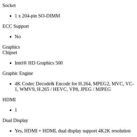
Socket
1 x 204-pin SO-DIMM
ECC Support
No
Graphics
Chipset
Intel® HD Graphics 500
Graphic Engine
4K Codec Decode& Encode for H.264, MPEG2, MVC, VC-
1, WMV9, H.265 / HEVC, VP8, JPEG / MJPEG
HDMI
1
Dual Display
Yes, HDMI + HDMI, dual display support 4K2K resolution