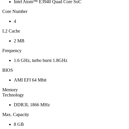
Intel Atom™ E3940 Quad Core SoC
Core Number
4
L2 Cache
2 MB
Frequency
1.6 GHz, turbo burst 1.8GHz
BIOS
AMI EFI 64 Mbit
Memory
Technology
DDR3L 1866 MHz
Max. Capacity
8 GB