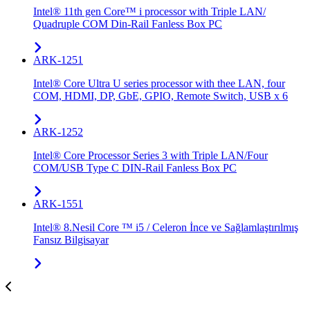
Intel® 11th gen Core™ i processor with Triple LAN/
Quadruple COM Din-Rail Fanless Box PC
ARK-1251
Intel® Core Ultra U series processor with thee LAN, four
COM, HDMI, DP, GbE, GPIO, Remote Switch, USB x 6
ARK-1252
Intel® Core Processor Series 3 with Triple LAN/Four
COM/USB Type C DIN-Rail Fanless Box PC
ARK-1551
Intel® 8.Nesil Core ™ i5 / Celeron İnce ve Sağlamlaştırılmış
Fansız Bilgisayar