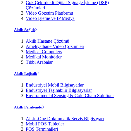
Çok Çekirdekli Dijital Signage İşleme (DSP)
Çözümleri
Video Gözetim Platformu
Video İşleme ve IP Medya
Akıllı Sağlık
Akıllı Hastane Çözümü
Ameliyathane Video Çözümleri
Medical Computers
Medikal Monitörler
Tıbbi Arabalar
Akıllı Lojistik
Endüstriyel Mobil Bilgisayarlar
Endüstriyel Taşınabilir Bilgisayarlar
Environmental Sensing & Cold Chain Solutions
Akıllı Perakende
All-in-One Dokunmatik Servis Bilgisayarı
Mobil POS Tabletler
POS Terminalleri