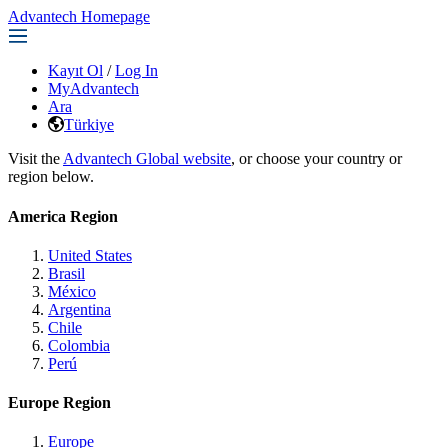
Advantech Homepage
Kayıt Ol
/
Log In
MyAdvantech
Ara
Türkiye
Visit the
Advantech Global website
, or choose your country or
region below.
America Region
United States
Brasil
México
Argentina
Chile
Colombia
Perú
Europe Region
Europe