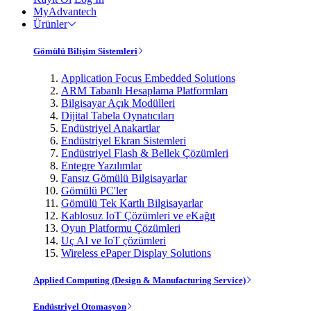
MyAdvantech
Ürünler
Gömülü Bilişim Sistemleri
Application Focus Embedded Solutions
ARM Tabanlı Hesaplama Platformları
Bilgisayar Açık Modülleri
Dijital Tabela Oynatıcıları
Endüstriyel Anakartlar
Endüstriyel Ekran Sistemleri
Endüstriyel Flash & Bellek Çözümleri
Entegre Yazılımlar
Fansız Gömülü Bilgisayarlar
Gömülü PC'ler
Gömülü Tek Kartlı Bilgisayarlar
Kablosuz IoT Çözümleri ve eKağıt
Oyun Platformu Çözümleri
Uç AI ve IoT çözümleri
Wireless ePaper Display Solutions
Applied Computing (Design & Manufacturing Service)
Endüstriyel Otomasyon