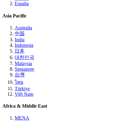
España
Asia Pacific
Australia
中国
India
Indonesia
日本
대한민국
Malaysia
Singapore
台灣
ไทย
Türkiye
Việt Nam
Africa & Middle East
MENA