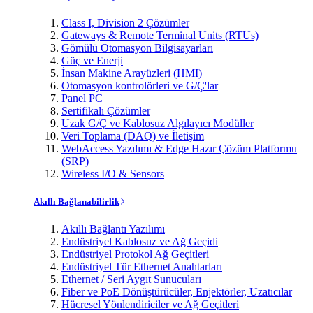
Class I, Division 2 Çözümler
Gateways & Remote Terminal Units (RTUs)
Gömülü Otomasyon Bilgisayarları
Güç ve Enerji
İnsan Makine Arayüzleri (HMI)
Otomasyon kontrolörleri ve G/Ç'lar
Panel PC
Sertifikalı Çözümler
Uzak G/Ç ve Kablosuz Algılayıcı Modüller
Veri Toplama (DAQ) ve İletişim
WebAccess Yazılımı & Edge Hazır Çözüm Platformu
(SRP)
Wireless I/O & Sensors
Akıllı Bağlanabilirlik
Akıllı Bağlantı Yazılımı
Endüstriyel Kablosuz ve Ağ Geçidi
Endüstriyel Protokol Ağ Geçitleri
Endüstriyel Tür Ethernet Anahtarları
Ethernet / Seri Aygıt Sunucuları
Fiber ve PoE Dönüştürücüler, Enjektörler, Uzatıcılar
Hücresel Yönlendiriciler ve Ağ Geçitleri