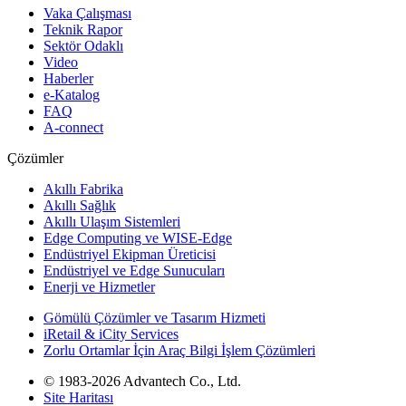
Vaka Çalışması
Teknik Rapor
Sektör Odaklı
Video
Haberler
e-Katalog
FAQ
A-connect
Çözümler
Akıllı Fabrika
Akıllı Sağlık
Akıllı Ulaşım Sistemleri
Edge Computing ve WISE-Edge
Endüstriyel Ekipman Üreticisi
Endüstriyel ve Edge Sunucuları
Enerji ve Hizmetler
Gömülü Çözümler ve Tasarım Hizmeti
iRetail & iCity Services
Zorlu Ortamlar İçin Araç Bilgi İşlem Çözümleri
© 1983-2026 Advantech Co., Ltd.
Site Haritası