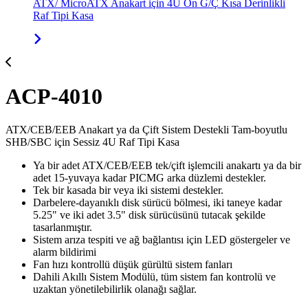
ATX/ MicroATX Anakart için 4U Ön G/Ç Kısa Derinlikli
Raf Tipi Kasa
ACP-4010
ATX/CEB/EEB Anakart ya da Çift Sistem Destekli Tam-boyutlu
SHB/SBC için Sessiz 4U Raf Tipi Kasa
Ya bir adet ATX/CEB/EEB tek/çift işlemcili anakartı ya da bir
adet 15-yuvaya kadar PICMG arka düzlemi destekler.
Tek bir kasada bir veya iki sistemi destekler.
Darbelere-dayanıklı disk sürücü bölmesi, iki taneye kadar
5.25" ve iki adet 3.5" disk sürücüsünü tutacak şekilde
tasarlanmıştır.
Sistem arıza tespiti ve ağ bağlantısı için LED göstergeler ve
alarm bildirimi
Fan hızı kontrollü düşük gürültü sistem fanları
Dahili Akıllı Sistem Modülü, tüm sistem fan kontrolü ve
uzaktan yönetilebilirlik olanağı sağlar.