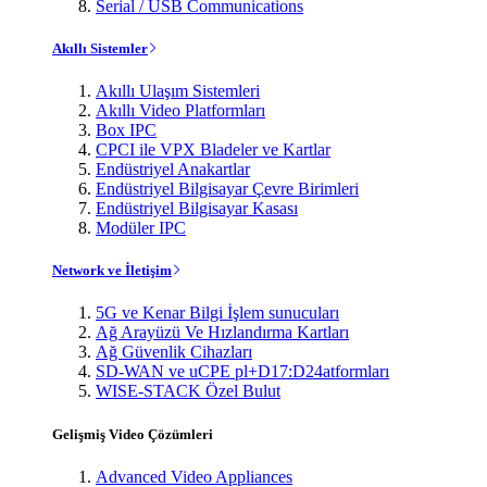
Serial / USB Communications
Akıllı Sistemler
Akıllı Ulaşım Sistemleri
Akıllı Video Platformları
Box IPC
CPCI ile VPX Bladeler ve Kartlar
Endüstriyel Anakartlar
Endüstriyel Bilgisayar Çevre Birimleri
Endüstriyel Bilgisayar Kasası
Modüler IPC
Network ve İletişim
5G ve Kenar Bilgi İşlem sunucuları
Ağ Arayüzü Ve Hızlandırma Kartları
Ağ Güvenlik Cihazları
SD-WAN ve uCPE pl+D17:D24atformları
WISE-STACK Özel Bulut
Gelişmiş Video Çözümleri
Advanced Video Appliances