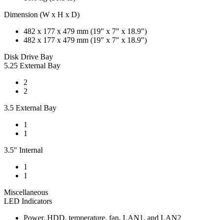
Dimension (W x H x D)
482 x 177 x 479 mm (19" x 7" x 18.9")
482 x 177 x 479 mm (19" x 7" x 18.9")
Disk Drive Bay
5.25 External Bay
2
2
3.5 External Bay
1
1
3.5" Internal
1
1
Miscellaneous
LED Indicators
Power, HDD, temperature, fan, LAN1, and LAN2