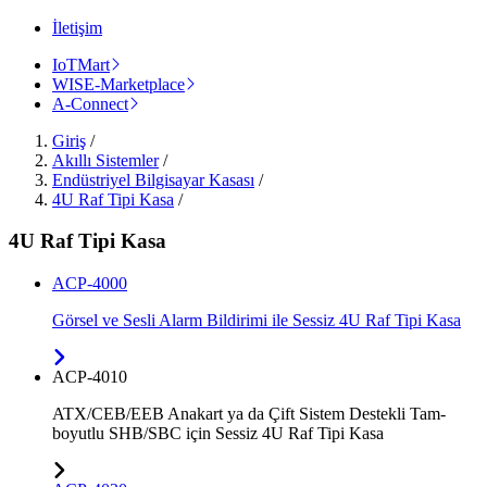
İletişim
IoTMart
WISE-Marketplace
A-Connect
Giriş
/
Akıllı Sistemler
/
Endüstriyel Bilgisayar Kasası
/
4U Raf Tipi Kasa
/
4U Raf Tipi Kasa
ACP-4000
Görsel ve Sesli Alarm Bildirimi ile Sessiz 4U Raf Tipi Kasa
ACP-4010
ATX/CEB/EEB Anakart ya da Çift Sistem Destekli Tam-
boyutlu SHB/SBC için Sessiz 4U Raf Tipi Kasa