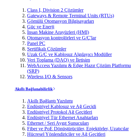
Class I, Division 2 Çözümler
Gateways & Remote Terminal Units (RTUs)
Gömülü Otomasyon Bilgisayarları
Güç ve Enerji
İnsan Makine Arayüzleri (HMI)
Otomasyon kontrolörleri ve G/Ç'lar
Panel PC
Sertifikalı Çözümler
Uzak G/Ç ve Kablosuz Algılayıcı Modüller
Veri Toplama (DAQ) ve İletişim
WebAccess Yazılımı & Edge Hazır Çözüm Platformu
(SRP)
Wireless I/O & Sensors
Akıllı Bağlanabilirlik
Akıllı Bağlantı Yazılımı
Endüstriyel Kablosuz ve Ağ Geçidi
Endüstriyel Protokol Ağ Geçitleri
Endüstriyel Tür Ethernet Anahtarları
Ethernet / Seri Aygıt Sunucuları
Fiber ve PoE Dönüştürücüler, Enjektörler, Uzatıcılar
Hücresel Yönlendiriciler ve Ağ Geçitleri