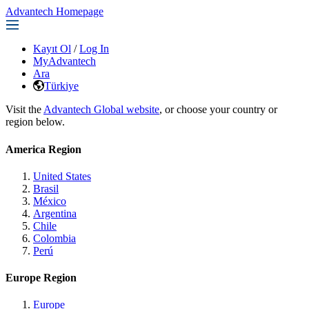
Advantech Homepage
Kayıt Ol
/
Log In
MyAdvantech
Ara
Türkiye
Visit the
Advantech Global website
, or choose your country or
region below.
America Region
United States
Brasil
México
Argentina
Chile
Colombia
Perú
Europe Region
Europe