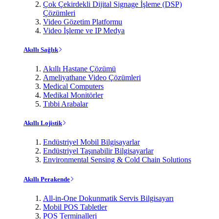
Çok Çekirdekli Dijital Signage İşleme (DSP)
Çözümleri
Video Gözetim Platformu
Video İşleme ve IP Medya
Akıllı Sağlık
Akıllı Hastane Çözümü
Ameliyathane Video Çözümleri
Medical Computers
Medikal Monitörler
Tıbbi Arabalar
Akıllı Lojistik
Endüstriyel Mobil Bilgisayarlar
Endüstriyel Taşınabilir Bilgisayarlar
Environmental Sensing & Cold Chain Solutions
Akıllı Perakende
All-in-One Dokunmatik Servis Bilgisayarı
Mobil POS Tabletler
POS Terminalleri