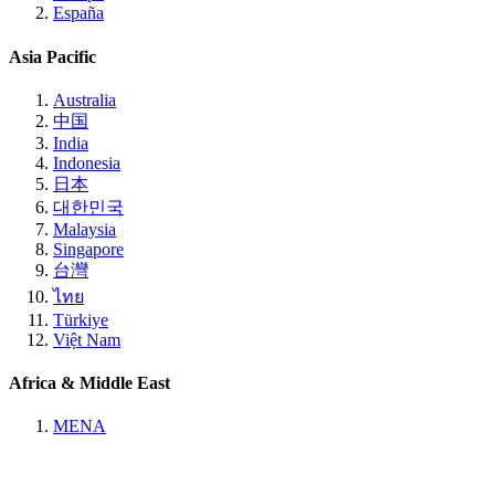
España
Asia Pacific
Australia
中国
India
Indonesia
日本
대한민국
Malaysia
Singapore
台灣
ไทย
Türkiye
Việt Nam
Africa & Middle East
MENA