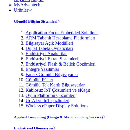
MyAdvantech
Ürünler
Gömülü Bilişim Sistemleri
Application Focus Embedded Solutions
ARM Tabanlı Hesaplama Platformları
Bilgisayar Açık Modülleri
Dijital Tabela Oynatıcıları
Endüstriyel Anakartlar
Endüstriyel Ekran Sistemleri
Endüstriyel Flash & Bellek Çözümleri
Entegre Yazılımlar
Fansız Gömülü Bilgisayarlar
Gömülü PC'ler
Gömülü Tek Kartlı Bilgisayarlar
Kablosuz IoT Çözümleri ve eKağıt
Oyun Platformu Çözümleri
Uç AI ve IoT çözümleri
Wireless ePaper Display Solutions
Applied Computing (Design & Manufacturing Service)
Endüstriyel Otomasyon