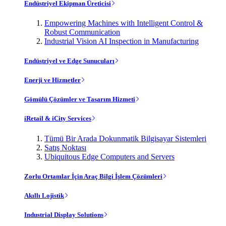
Endüstriyel Ekipman Üreticisi
Empowering Machines with Intelligent Control &
Robust Communication
Industrial Vision AI Inspection in Manufacturing
Endüstriyel ve Edge Sunucuları
Enerji ve Hizmetler
Gömülü Çözümler ve Tasarım Hizmeti
iRetail & iCity Services
Tümü Bir Arada Dokunmatik Bilgisayar Sistemleri
Satış Noktası
Ubiquitous Edge Computers and Servers
Zorlu Ortamlar İçin Araç Bilgi İşlem Çözümleri
Akıllı Lojistik
Industrial Display Solutions