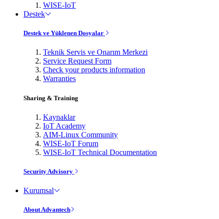
WISE-IoT
Destek
Destek ve Yüklenen Dosyalar
Teknik Servis ve Onarım Merkezi
Service Request Form
Check your products information
Warranties
Sharing & Training
Kaynaklar
IoT Academy
AIM-Linux Community
WISE-IoT Forum
WISE-IoT Technical Documentation
Security Advisory
Kurumsal
About Advantech