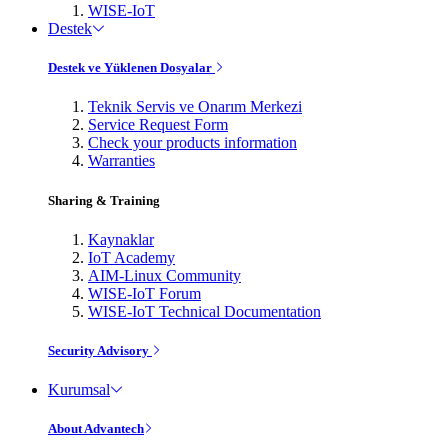
WISE-IoT
Destek
Destek ve Yüklenen Dosyalar
Teknik Servis ve Onarım Merkezi
Service Request Form
Check your products information
Warranties
Sharing & Training
Kaynaklar
IoT Academy
AIM-Linux Community
WISE-IoT Forum
WISE-IoT Technical Documentation
Security Advisory
Kurumsal
About Advantech