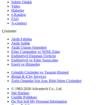
Sektör Odaklı
Video
Haberler
e-Katalog
FAQ
A-connect
Çözümler
Akıllı Fabrika
Akıllı Sağlık
Akıllı Ulaşım Sistemleri
Edge Computing ve WISE-Edge
Endüstriyel Ekipman Üreticisi
Endüstriyel ve Edge Sunucuları
Enerji ve Hizmetler
Gömülü Çözümler ve Tasarım Hizmeti
iRetail & iCity Services
Zorlu Ortamlar İçin Araç Bilgi İşlem Çözümleri
© 1983-2026 Advantech Co., Ltd.
Site Haritası
Gizlilik Politikası
Do Not Sell My Personal Information