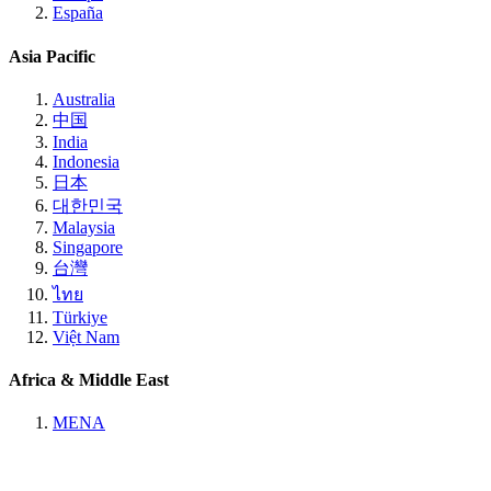
España
Asia Pacific
Australia
中国
India
Indonesia
日本
대한민국
Malaysia
Singapore
台灣
ไทย
Türkiye
Việt Nam
Africa & Middle East
MENA