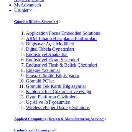
MyAdvantech
Ürünler
Gömülü Bilişim Sistemleri
Application Focus Embedded Solutions
ARM Tabanlı Hesaplama Platformları
Bilgisayar Açık Modülleri
Dijital Tabela Oynatıcıları
Endüstriyel Anakartlar
Endüstriyel Ekran Sistemleri
Endüstriyel Flash & Bellek Çözümleri
Entegre Yazılımlar
Fansız Gömülü Bilgisayarlar
Gömülü PC'ler
Gömülü Tek Kartlı Bilgisayarlar
Kablosuz IoT Çözümleri ve eKağıt
Oyun Platformu Çözümleri
Uç AI ve IoT çözümleri
Wireless ePaper Display Solutions
Applied Computing (Design & Manufacturing Service)
Endüstriyel Otomasyon