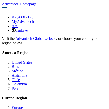
Advantech Homepage
Kayıt Ol
/
Log In
MyAdvantech
Ara
Türkiye
Visit the
Advantech Global website
, or choose your country or
region below.
America Region
United States
Brasil
México
Argentina
Chile
Colombia
Perú
Europe Region
Europe