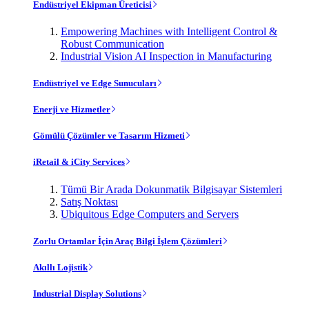
Endüstriyel Ekipman Üreticisi
Empowering Machines with Intelligent Control &
Robust Communication
Industrial Vision AI Inspection in Manufacturing
Endüstriyel ve Edge Sunucuları
Enerji ve Hizmetler
Gömülü Çözümler ve Tasarım Hizmeti
iRetail & iCity Services
Tümü Bir Arada Dokunmatik Bilgisayar Sistemleri
Satış Noktası
Ubiquitous Edge Computers and Servers
Zorlu Ortamlar İçin Araç Bilgi İşlem Çözümleri
Akıllı Lojistik
Industrial Display Solutions