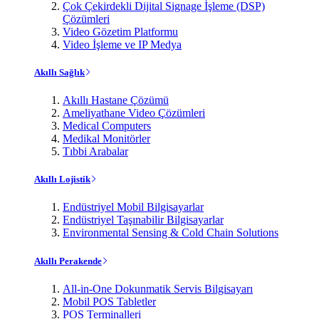
Çok Çekirdekli Dijital Signage İşleme (DSP)
Çözümleri
Video Gözetim Platformu
Video İşleme ve IP Medya
Akıllı Sağlık
Akıllı Hastane Çözümü
Ameliyathane Video Çözümleri
Medical Computers
Medikal Monitörler
Tıbbi Arabalar
Akıllı Lojistik
Endüstriyel Mobil Bilgisayarlar
Endüstriyel Taşınabilir Bilgisayarlar
Environmental Sensing & Cold Chain Solutions
Akıllı Perakende
All-in-One Dokunmatik Servis Bilgisayarı
Mobil POS Tabletler
POS Terminalleri