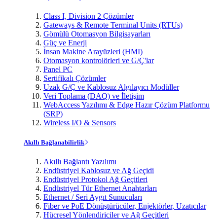
Class I, Division 2 Çözümler
Gateways & Remote Terminal Units (RTUs)
Gömülü Otomasyon Bilgisayarları
Güç ve Enerji
İnsan Makine Arayüzleri (HMI)
Otomasyon kontrolörleri ve G/Ç'lar
Panel PC
Sertifikalı Çözümler
Uzak G/Ç ve Kablosuz Algılayıcı Modüller
Veri Toplama (DAQ) ve İletişim
WebAccess Yazılımı & Edge Hazır Çözüm Platformu
(SRP)
Wireless I/O & Sensors
Akıllı Bağlanabilirlik
Akıllı Bağlantı Yazılımı
Endüstriyel Kablosuz ve Ağ Geçidi
Endüstriyel Protokol Ağ Geçitleri
Endüstriyel Tür Ethernet Anahtarları
Ethernet / Seri Aygıt Sunucuları
Fiber ve PoE Dönüştürücüler, Enjektörler, Uzatıcılar
Hücresel Yönlendiriciler ve Ağ Geçitleri