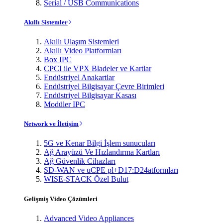
Serial / USB Communications
Akıllı Sistemler
Akıllı Ulaşım Sistemleri
Akıllı Video Platformları
Box IPC
CPCI ile VPX Bladeler ve Kartlar
Endüstriyel Anakartlar
Endüstriyel Bilgisayar Çevre Birimleri
Endüstriyel Bilgisayar Kasası
Modüler IPC
Network ve İletişim
5G ve Kenar Bilgi İşlem sunucuları
Ağ Arayüzü Ve Hızlandırma Kartları
Ağ Güvenlik Cihazları
SD-WAN ve uCPE pl+D17:D24atformları
WISE-STACK Özel Bulut
Gelişmiş Video Çözümleri
Advanced Video Appliances