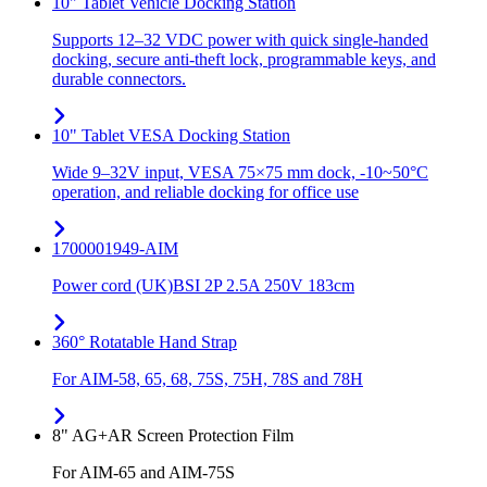
10" Tablet Vehicle Docking Station
Supports 12–32 VDC power with quick single-handed
docking, secure anti-theft lock, programmable keys, and
durable connectors.
10" Tablet VESA Docking Station
Wide 9–32V input, VESA 75×75 mm dock, -10~50°C
operation, and reliable docking for office use
1700001949-AIM
Power cord (UK)BSI 2P 2.5A 250V 183cm
360° Rotatable Hand Strap
For AIM-58, 65, 68, 75S, 75H, 78S and 78H
8" AG+AR Screen Protection Film
For AIM-65 and AIM-75S