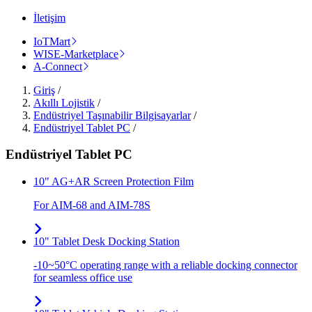
İletişim
IoTMart
WISE-Marketplace
A-Connect
Giriş
/
Akıllı Lojistik
/
Endüstriyel Taşınabilir Bilgisayarlar
/
Endüstriyel Tablet PC
/
Endüstriyel Tablet PC
10" AG+AR Screen Protection Film
For AIM-68 and AIM-78S
10" Tablet Desk Docking Station
-10~50°C operating range with a reliable docking connector
for seamless office use