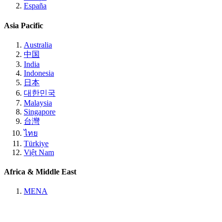
España
Asia Pacific
Australia
中国
India
Indonesia
日本
대한민국
Malaysia
Singapore
台灣
ไทย
Türkiye
Việt Nam
Africa & Middle East
MENA