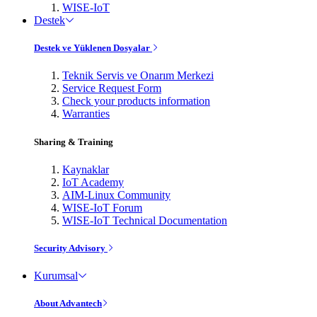
WISE-IoT
Destek
Destek ve Yüklenen Dosyalar
Teknik Servis ve Onarım Merkezi
Service Request Form
Check your products information
Warranties
Sharing & Training
Kaynaklar
IoT Academy
AIM-Linux Community
WISE-IoT Forum
WISE-IoT Technical Documentation
Security Advisory
Kurumsal
About Advantech