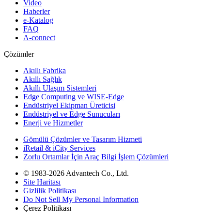
Video
Haberler
e-Katalog
FAQ
A-connect
Çözümler
Akıllı Fabrika
Akıllı Sağlık
Akıllı Ulaşım Sistemleri
Edge Computing ve WISE-Edge
Endüstriyel Ekipman Üreticisi
Endüstriyel ve Edge Sunucuları
Enerji ve Hizmetler
Gömülü Çözümler ve Tasarım Hizmeti
iRetail & iCity Services
Zorlu Ortamlar İçin Araç Bilgi İşlem Çözümleri
© 1983-2026 Advantech Co., Ltd.
Site Haritası
Gizlilik Politikası
Do Not Sell My Personal Information
Çerez Politikası