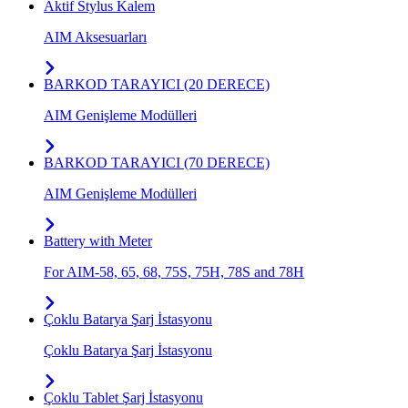
Aktif Stylus Kalem
AIM Aksesuarları
BARKOD TARAYICI (20 DERECE)
AIM Genişleme Modülleri
BARKOD TARAYICI (70 DERECE)
AIM Genişleme Modülleri
Battery with Meter
For AIM-58, 65, 68, 75S, 75H, 78S and 78H
Çoklu Batarya Şarj İstasyonu
Çoklu Batarya Şarj İstasyonu
Çoklu Tablet Şarj İstasyonu