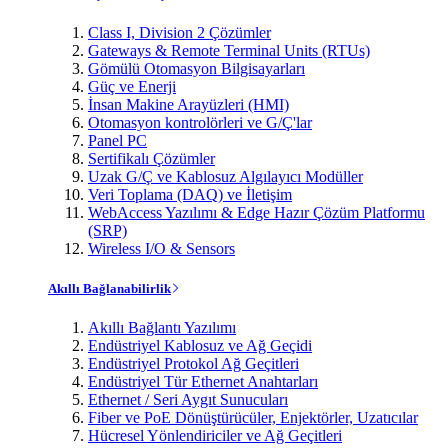
Class I, Division 2 Çözümler
Gateways & Remote Terminal Units (RTUs)
Gömülü Otomasyon Bilgisayarları
Güç ve Enerji
İnsan Makine Arayüzleri (HMI)
Otomasyon kontrolörleri ve G/Ç'lar
Panel PC
Sertifikalı Çözümler
Uzak G/Ç ve Kablosuz Algılayıcı Modüller
Veri Toplama (DAQ) ve İletişim
WebAccess Yazılımı & Edge Hazır Çözüm Platformu
(SRP)
Wireless I/O & Sensors
Akıllı Bağlanabilirlik
Akıllı Bağlantı Yazılımı
Endüstriyel Kablosuz ve Ağ Geçidi
Endüstriyel Protokol Ağ Geçitleri
Endüstriyel Tür Ethernet Anahtarları
Ethernet / Seri Aygıt Sunucuları
Fiber ve PoE Dönüştürücüler, Enjektörler, Uzatıcılar
Hücresel Yönlendiriciler ve Ağ Geçitleri