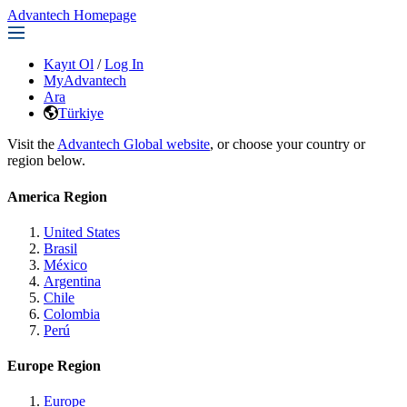
Advantech Homepage
Kayıt Ol
/
Log In
MyAdvantech
Ara
Türkiye
Visit the
Advantech Global website
, or choose your country or
region below.
America Region
United States
Brasil
México
Argentina
Chile
Colombia
Perú
Europe Region
Europe