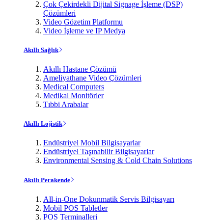
Çok Çekirdekli Dijital Signage İşleme (DSP)
Çözümleri
Video Gözetim Platformu
Video İşleme ve IP Medya
Akıllı Sağlık
Akıllı Hastane Çözümü
Ameliyathane Video Çözümleri
Medical Computers
Medikal Monitörler
Tıbbi Arabalar
Akıllı Lojistik
Endüstriyel Mobil Bilgisayarlar
Endüstriyel Taşınabilir Bilgisayarlar
Environmental Sensing & Cold Chain Solutions
Akıllı Perakende
All-in-One Dokunmatik Servis Bilgisayarı
Mobil POS Tabletler
POS Terminalleri