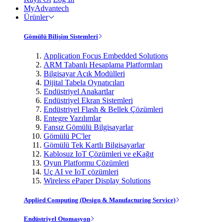
MyAdvantech
Ürünler
Gömülü Bilişim Sistemleri
Application Focus Embedded Solutions
ARM Tabanlı Hesaplama Platformları
Bilgisayar Açık Modülleri
Dijital Tabela Oynatıcıları
Endüstriyel Anakartlar
Endüstriyel Ekran Sistemleri
Endüstriyel Flash & Bellek Çözümleri
Entegre Yazılımlar
Fansız Gömülü Bilgisayarlar
Gömülü PC'ler
Gömülü Tek Kartlı Bilgisayarlar
Kablosuz IoT Çözümleri ve eKağıt
Oyun Platformu Çözümleri
Uç AI ve IoT çözümleri
Wireless ePaper Display Solutions
Applied Computing (Design & Manufacturing Service)
Endüstriyel Otomasyon