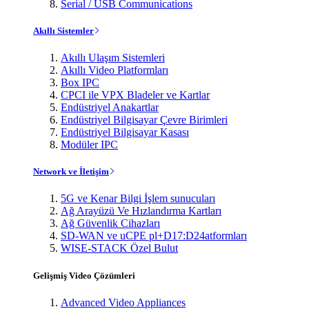
Serial / USB Communications
Akıllı Sistemler
Akıllı Ulaşım Sistemleri
Akıllı Video Platformları
Box IPC
CPCI ile VPX Bladeler ve Kartlar
Endüstriyel Anakartlar
Endüstriyel Bilgisayar Çevre Birimleri
Endüstriyel Bilgisayar Kasası
Modüler IPC
Network ve İletişim
5G ve Kenar Bilgi İşlem sunucuları
Ağ Arayüzü Ve Hızlandırma Kartları
Ağ Güvenlik Cihazları
SD-WAN ve uCPE pl+D17:D24atformları
WISE-STACK Özel Bulut
Gelişmiş Video Çözümleri
Advanced Video Appliances