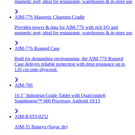
magnetic port; ideal for restaurants, warehouses & in-store use
AIM-77S Magnetic Charging Cradle
Provides power & data for AIM-77S with rich I/O and
magnetic port; ideal for restaurants, warehouses & in-store use
AIM-77S Rugged Case
Built for demanding environments, the AIM-77S Rugged
Case delivers reliable protection with drop resistance up to
120 cm onto plywood.
AIM-78S
10.1" Industrial-Grade Tablet with Qualcomm®
Snapdragon™ 660 Processor, Android 10/13
AIM-BAT0-0252
AIM-35 Batarya (Sayaç ile)