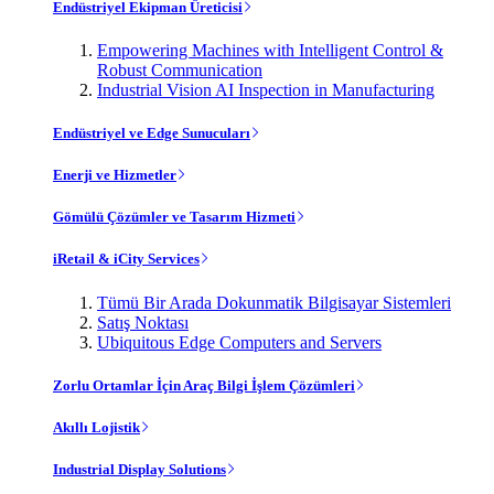
Endüstriyel Ekipman Üreticisi
Empowering Machines with Intelligent Control &
Robust Communication
Industrial Vision AI Inspection in Manufacturing
Endüstriyel ve Edge Sunucuları
Enerji ve Hizmetler
Gömülü Çözümler ve Tasarım Hizmeti
iRetail & iCity Services
Tümü Bir Arada Dokunmatik Bilgisayar Sistemleri
Satış Noktası
Ubiquitous Edge Computers and Servers
Zorlu Ortamlar İçin Araç Bilgi İşlem Çözümleri
Akıllı Lojistik
Industrial Display Solutions