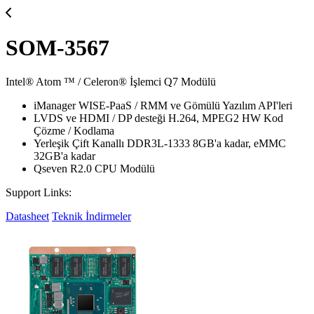
SOM-3567
Intel® Atom ™ / Celeron® İşlemci Q7 Modülü
iManager WISE-PaaS / RMM ve Gömülü Yazılım API'leri
LVDS ve HDMI / DP desteği H.264, MPEG2 HW Kod
Çözme / Kodlama
Yerleşik Çift Kanallı DDR3L-1333 8GB'a kadar, eMMC
32GB'a kadar
Qseven R2.0 CPU Modülü
Support Links:
Datasheet
Teknik İndirmeler