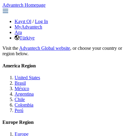
Advantech Homepage
Kayıt Ol
/
Log In
MyAdvantech
Ara
Türkiye
Visit the
Advantech Global website
, or choose your country or
region below.
America Region
United States
Brasil
México
Argentina
Chile
Colombia
Perú
Europe Region
Europe