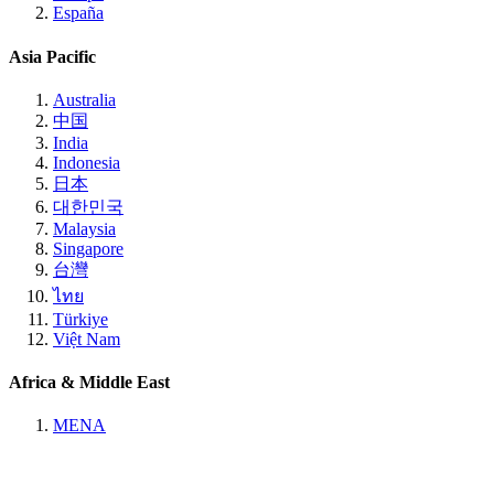
España
Asia Pacific
Australia
中国
India
Indonesia
日本
대한민국
Malaysia
Singapore
台灣
ไทย
Türkiye
Việt Nam
Africa & Middle East
MENA