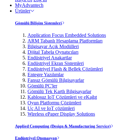
MyAdvantech
Ürünler
Gömülü Bilişim Sistemleri
Application Focus Embedded Solutions
ARM Tabanlı Hesaplama Platformları
Bilgisayar Açık Modülleri
Dijital Tabela Oynatıcıları
Endüstriyel Anakartlar
Endüstriyel Ekran Sistemleri
Endüstriyel Flash & Bellek Çözümleri
Entegre Yazılımlar
Fansız Gömülü Bilgisayarlar
Gömülü PC'ler
Gömülü Tek Kartlı Bilgisayarlar
Kablosuz IoT Çözümleri ve eKağıt
Oyun Platformu Çözümleri
Uç AI ve IoT çözümleri
Wireless ePaper Display Solutions
Applied Computing (Design & Manufacturing Service)
Endüstriyel Otomasyon