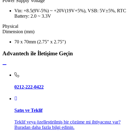
Power Supply Voltage
Vin: +8.5(9V-5%) ~ +20V(19V+5%), VSB: 5V±5%, RTC
Battery: 2.0 ~ 3.3V
Physical
Dimension (mm)
70 x 70mm (2.75" x 2.75")
Advantech ile İletişime Geçin
0212-222-0422
Satış ve Teklif
Teklif veya özelleştirilmiş bir çözüme mi ihtiyacınız var?
Buradan daha fazla bilgi edinin.