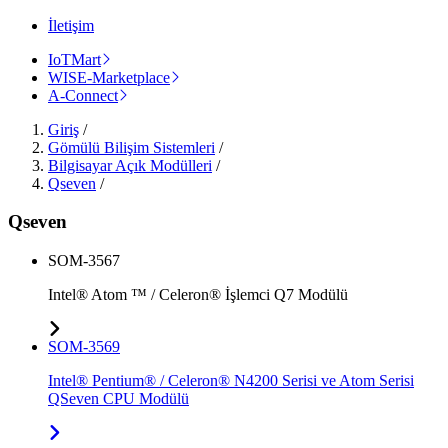
İletişim
IoTMart
WISE-Marketplace
A-Connect
Giriş
/
Gömülü Bilişim Sistemleri
/
Bilgisayar Açık Modülleri
/
Qseven
/
Qseven
SOM-3567
Intel® Atom ™ / Celeron® İşlemci Q7 Modülü
SOM-3569
Intel® Pentium® / Celeron® N4200 Serisi ve Atom Serisi
QSeven CPU Modülü