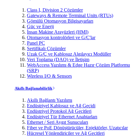
Class I, Division 2 Çözümler
Gateways & Remote Terminal Units (RTUs)
Gömülü Otomasyon Bilgisayarları
Güç ve Enerji
İnsan Makine Arayüzleri (HMI)
Otomasyon kontrolörleri ve G/Ç'lar
Panel PC
Sertifikalı Çözümler
Uzak G/Ç ve Kablosuz Algılayıcı Modüller
Veri Toplama (DAQ) ve İletişim
WebAccess Yazılımı & Edge Hazır Çözüm Platformu
(SRP)
Wireless I/O & Sensors
Akıllı Bağlanabilirlik
Akıllı Bağlantı Yazılımı
Endüstriyel Kablosuz ve Ağ Geçidi
Endüstriyel Protokol Ağ Geçitleri
Endüstriyel Tür Ethernet Anahtarları
Ethernet / Seri Aygıt Sunucuları
Fiber ve PoE Dönüştürücüler, Enjektörler, Uzatıcılar
Hücresel Yönlendiriciler ve Ağ Geçitleri