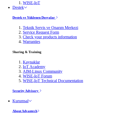
WISE-IoT
Destek
Destek ve Yüklenen Dosyalar
Teknik Servis ve Onarım Merkezi
Service Request Form
Check your products information
Warranties
Sharing & Training
Kaynaklar
IoT Academy
AIM-Linux Community
WISE-IoT Forum
WISE-IoT Technical Documentation
Security Advisory
Kurumsal
About Advantech