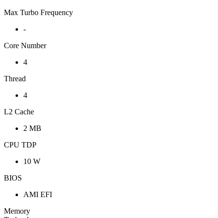
Max Turbo Frequency
-
Core Number
4
Thread
4
L2 Cache
2 MB
CPU TDP
10 W
BIOS
AMI EFI
Memory