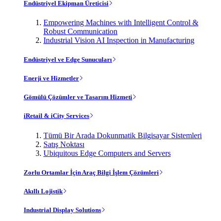
Endüstriyel Ekipman Üreticisi
Empowering Machines with Intelligent Control &
Robust Communication
Industrial Vision AI Inspection in Manufacturing
Endüstriyel ve Edge Sunucuları
Enerji ve Hizmetler
Gömülü Çözümler ve Tasarım Hizmeti
iRetail & iCity Services
Tümü Bir Arada Dokunmatik Bilgisayar Sistemleri
Satış Noktası
Ubiquitous Edge Computers and Servers
Zorlu Ortamlar İçin Araç Bilgi İşlem Çözümleri
Akıllı Lojistik
Industrial Display Solutions