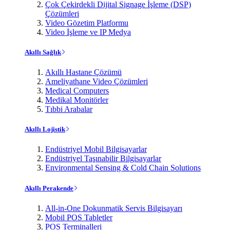
Çok Çekirdekli Dijital Signage İşleme (DSP)
Çözümleri
Video Gözetim Platformu
Video İşleme ve IP Medya
Akıllı Sağlık
Akıllı Hastane Çözümü
Ameliyathane Video Çözümleri
Medical Computers
Medikal Monitörler
Tıbbi Arabalar
Akıllı Lojistik
Endüstriyel Mobil Bilgisayarlar
Endüstriyel Taşınabilir Bilgisayarlar
Environmental Sensing & Cold Chain Solutions
Akıllı Perakende
All-in-One Dokunmatik Servis Bilgisayarı
Mobil POS Tabletler
POS Terminalleri