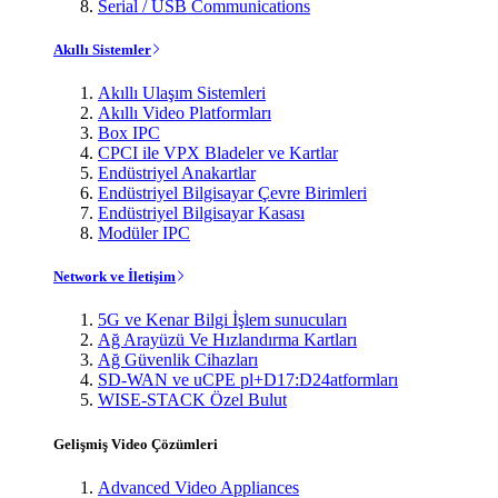
Serial / USB Communications
Akıllı Sistemler
Akıllı Ulaşım Sistemleri
Akıllı Video Platformları
Box IPC
CPCI ile VPX Bladeler ve Kartlar
Endüstriyel Anakartlar
Endüstriyel Bilgisayar Çevre Birimleri
Endüstriyel Bilgisayar Kasası
Modüler IPC
Network ve İletişim
5G ve Kenar Bilgi İşlem sunucuları
Ağ Arayüzü Ve Hızlandırma Kartları
Ağ Güvenlik Cihazları
SD-WAN ve uCPE pl+D17:D24atformları
WISE-STACK Özel Bulut
Gelişmiş Video Çözümleri
Advanced Video Appliances