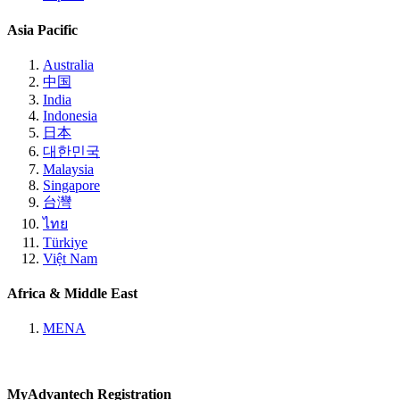
Asia Pacific
Australia
中国
India
Indonesia
日本
대한민국
Malaysia
Singapore
台灣
ไทย
Türkiye
Việt Nam
Africa & Middle East
MENA
MyAdvantech Registration