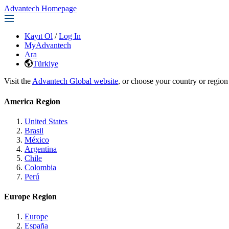
Advantech Homepage
Kayıt Ol
/
Log In
MyAdvantech
Ara
Türkiye
Visit the
Advantech Global website
, or choose your country or region
America Region
United States
Brasil
México
Argentina
Chile
Colombia
Perú
Europe Region
Europe
España