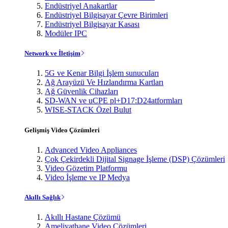
Endüstriyel Anakartlar
Endüstriyel Bilgisayar Çevre Birimleri
Endüstriyel Bilgisayar Kasası
Modüler IPC
Network ve İletişim
5G ve Kenar Bilgi İşlem sunucuları
Ağ Arayüzü Ve Hızlandırma Kartları
Ağ Güvenlik Cihazları
SD-WAN ve uCPE pl+D17:D24atformları
WISE-STACK Özel Bulut
Gelişmiş Video Çözümleri
Advanced Video Appliances
Çok Çekirdekli Dijital Signage İşleme (DSP) Çözümleri
Video Gözetim Platformu
Video İşleme ve IP Medya
Akıllı Sağlık
Akıllı Hastane Çözümü
Ameliyathane Video Çözümleri