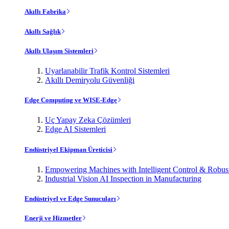
Akıllı Fabrika
Akıllı Sağlık
Akıllı Ulaşım Sistemleri
Uyarlanabilir Trafik Kontrol Sistemleri
Akıllı Demiryolu Güvenliği
Edge Computing ve WISE-Edge
Uç Yapay Zeka Çözümleri
Edge AI Sistemleri
Endüstriyel Ekipman Üreticisi
Empowering Machines with Intelligent Control & Robu
Industrial Vision AI Inspection in Manufacturing
Endüstriyel ve Edge Sunucuları
Enerji ve Hizmetler