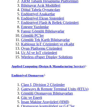
ARM Tabanlı Hesaplama Platformları
Bilgisayar Açık Modülleri
Dijital Tabela Oynatıcıları
Endüstriyel Anakartlar
Endüstriyel Ekran Sistemleri
Endüstriyel Flash & Bellek Çözümleri
Entegre Yazılımlar
Fansız Gömülü Bilgisayarlar
Gömülü PC'ler
Gömülü Tek Kartlı Bilgisayarlar
Kablosuz IoT Çözümleri ve eKağıt
Oyun Platformu Çözümleri
Uç AI ve IoT çözümleri
Wireless ePaper Display Solutions
Applied Computing (Design & Manufacturing Service)
Endüstriyel Otomasyon
Class I, Division 2 Çözümler
Gateways & Remote Terminal Units (RTUs)
Gömülü Otomasyon Bilgisayarları
Güç ve Enerji
İnsan Makine Arayüzleri (HMI)
Otomasyon kontrolörleri ve G/Ç'lar