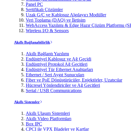
Panel PC
Sertifikalı Çözümler
Uzak G/Ç ve Kablosuz Algılayıcı Modüller
Veri Toplama (DAQ) ve İletişim
WebAccess Yazılımı & Edge Hazır Çözüm Platformu (S
Wireless I/O & Sensors
Akıllı Bağlanabilirlik
Akıllı Bağlantı Yazılımı
Endüstriyel Kablosuz ve Ağ Geçidi
Endüstriyel Protokol Ağ Geçitleri
Endüstriyel Tür Ethernet Anahtarları
Ethernet / Seri Aygıt Sunucuları
Fiber ve PoE Dönüştürücüler, Enjektörler, Uzatıcılar
Hücresel Yönlendiriciler ve Ağ Geçitleri
Serial / USB Communications
Akıllı Sistemler
Akıllı Ulaşım Sistemleri
Akıllı Video Platformları
Box IPC
CPCI ile VPX Bladeler ve Kartlar