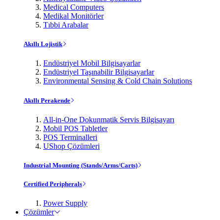
Medical Computers
Medikal Monitörler
Tıbbi Arabalar
Akıllı Lojistik
Endüstriyel Mobil Bilgisayarlar
Endüstriyel Taşınabilir Bilgisayarlar
Environmental Sensing & Cold Chain Solutions
Akıllı Perakende
All-in-One Dokunmatik Servis Bilgisayarı
Mobil POS Tabletler
POS Terminalleri
UShop Çözümleri
Industrial Mounting (Stands/Arms/Carts)
Certified Peripherals
Power Supply
Çözümler