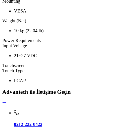
Mounting
VESA
Weight (Net)
10 kg (22.04 lb)
Power Requirements
Input Voltage
21~27 VDC
Touchscreen
Touch Type
PCAP
Advantech ile İletişime Geçin
0212-222-0422