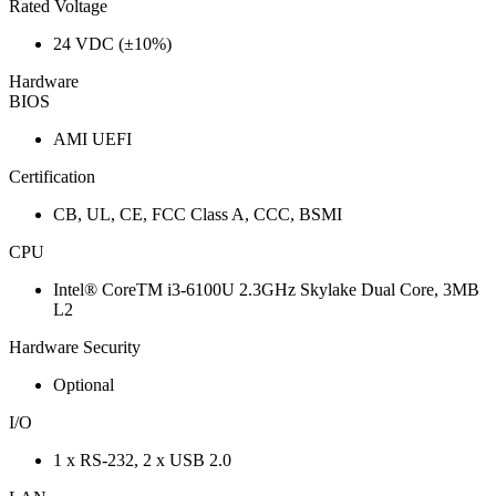
Rated Voltage
24 VDC (±10%)
Hardware
BIOS
AMI UEFI
Certification
CB, UL, CE, FCC Class A, CCC, BSMI
CPU
Intel® CoreTM i3-6100U 2.3GHz Skylake Dual Core, 3MB
L2
Hardware Security
Optional
I/O
1 x RS-232, 2 x USB 2.0