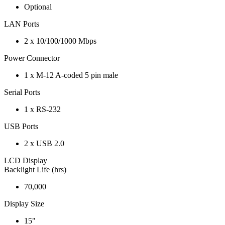
Optional
LAN Ports
2 x 10/100/1000 Mbps
Power Connector
1 x M-12 A-coded 5 pin male
Serial Ports
1 x RS-232
USB Ports
2 x USB 2.0
LCD Display
Backlight Life (hrs)
70,000
Display Size
15"