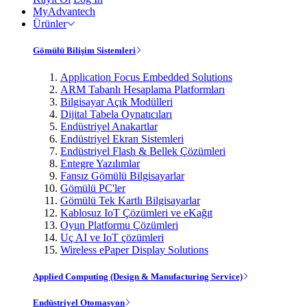
MyAdvantech
Ürünler
Gömülü Bilişim Sistemleri
Application Focus Embedded Solutions
ARM Tabanlı Hesaplama Platformları
Bilgisayar Açık Modülleri
Dijital Tabela Oynatıcıları
Endüstriyel Anakartlar
Endüstriyel Ekran Sistemleri
Endüstriyel Flash & Bellek Çözümleri
Entegre Yazılımlar
Fansız Gömülü Bilgisayarlar
Gömülü PC'ler
Gömülü Tek Kartlı Bilgisayarlar
Kablosuz IoT Çözümleri ve eKağıt
Oyun Platformu Çözümleri
Uç AI ve IoT çözümleri
Wireless ePaper Display Solutions
Applied Computing (Design & Manufacturing Service)
Endüstriyel Otomasyon