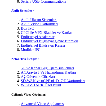
Serial / USB Communications
Akıllı Sistemler
Akıllı Ulaşım Sistemleri
Akıllı Video Platformları
Box IPC
CPCI ile VPX Bladeler ve Kartlar
Endüstriyel Anakartlar
Endüstriyel Bilgisayar Çevre Birimleri
Endüstriyel Bilgisayar Kasası
Modüler IPC
Network ve İletişim
5G ve Kenar Bilgi İşlem sunucuları
Ağ Arayüzü Ve Hızlandırma Kartları
Ağ Güvenlik Cihazları
SD-WAN ve uCPE pl+D17:D24atformları
WISE-STACK Özel Bulut
Gelişmiş Video Çözümleri
Advanced Video Appliances