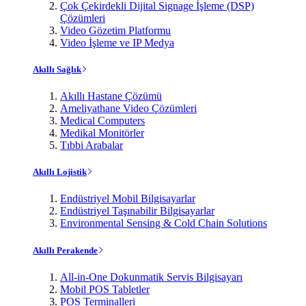
Çok Çekirdekli Dijital Signage İşleme (DSP)
Çözümleri
Video Gözetim Platformu
Video İşleme ve IP Medya
Akıllı Sağlık
Akıllı Hastane Çözümü
Ameliyathane Video Çözümleri
Medical Computers
Medikal Monitörler
Tıbbi Arabalar
Akıllı Lojistik
Endüstriyel Mobil Bilgisayarlar
Endüstriyel Taşınabilir Bilgisayarlar
Environmental Sensing & Cold Chain Solutions
Akıllı Perakende
All-in-One Dokunmatik Servis Bilgisayarı
Mobil POS Tabletler
POS Terminalleri