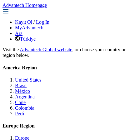
Advantech Homepage
Kayıt Ol
/
Log In
MyAdvantech
Ara
Türkiye
Visit the
Advantech Global website
, or choose your country or
region below.
America Region
United States
Brasil
México
Argentina
Chile
Colombia
Perú
Europe Region
Europe