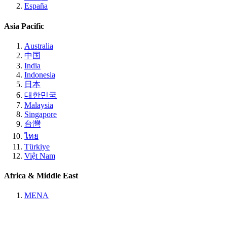
España
Asia Pacific
Australia
中国
India
Indonesia
日本
대한민국
Malaysia
Singapore
台灣
ไทย
Türkiye
Việt Nam
Africa & Middle East
MENA