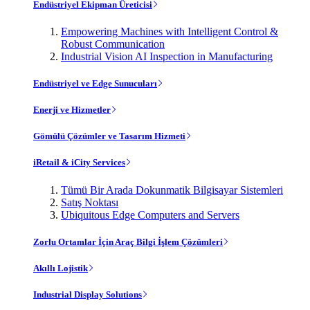
Endüstriyel Ekipman Üreticisi
Empowering Machines with Intelligent Control &
Robust Communication
Industrial Vision AI Inspection in Manufacturing
Endüstriyel ve Edge Sunucuları
Enerji ve Hizmetler
Gömülü Çözümler ve Tasarım Hizmeti
iRetail & iCity Services
Tümü Bir Arada Dokunmatik Bilgisayar Sistemleri
Satış Noktası
Ubiquitous Edge Computers and Servers
Zorlu Ortamlar İçin Araç Bilgi İşlem Çözümleri
Akıllı Lojistik
Industrial Display Solutions