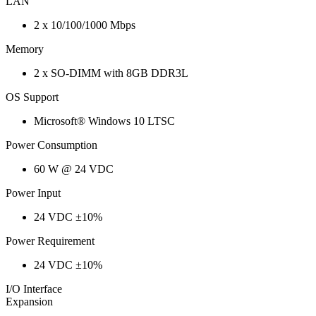
LAN
2 x 10/100/1000 Mbps
Memory
2 x SO-DIMM with 8GB DDR3L
OS Support
Microsoft® Windows 10 LTSC
Power Consumption
60 W @ 24 VDC
Power Input
24 VDC ±10%
Power Requirement
24 VDC ±10%
I/O Interface
Expansion