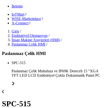
İletişim
IoTMart
WISE-Marketplace
A-Connect
Giriş
/
Endüstriyel Otomasyon
/
İnsan Makine Arayüzleri (HMI)
/
Paslanmaz Çelik HMI
/
Paslanmaz Çelik HMI
SPC-515
Paslanmaz Çelik Muhafaza ve IP69K Dereceli 15 "XGA
TFT LED LCD Endüstriyel Çoklu Dokunmatik Panel PC
SPC-515