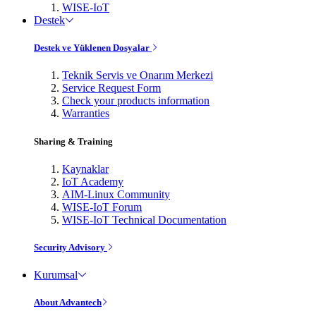
WISE-IoT
Destek
Destek ve Yüklenen Dosyalar
Teknik Servis ve Onarım Merkezi
Service Request Form
Check your products information
Warranties
Sharing & Training
Kaynaklar
IoT Academy
AIM-Linux Community
WISE-IoT Forum
WISE-IoT Technical Documentation
Security Advisory
Kurumsal
About Advantech