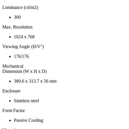
Luminance (cd/m2)
300
Max. Resolution
1024 x 768
Viewing Angle (H/V°)
176/176
Mechanical
Dimension (W x H x D)
389.6 x 313.7 x 56 mm
Enclosure
Stainless steel
Form Factor
Passive Cooling