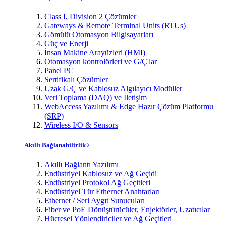
Class I, Division 2 Çözümler
Gateways & Remote Terminal Units (RTUs)
Gömülü Otomasyon Bilgisayarları
Güç ve Enerji
İnsan Makine Arayüzleri (HMI)
Otomasyon kontrolörleri ve G/Ç'lar
Panel PC
Sertifikalı Çözümler
Uzak G/Ç ve Kablosuz Algılayıcı Modüller
Veri Toplama (DAQ) ve İletişim
WebAccess Yazılımı & Edge Hazır Çözüm Platformu
(SRP)
Wireless I/O & Sensors
Akıllı Bağlanabilirlik
Akıllı Bağlantı Yazılımı
Endüstriyel Kablosuz ve Ağ Geçidi
Endüstriyel Protokol Ağ Geçitleri
Endüstriyel Tür Ethernet Anahtarları
Ethernet / Seri Aygıt Sunucuları
Fiber ve PoE Dönüştürücüler, Enjektörler, Uzatıcılar
Hücresel Yönlendiriciler ve Ağ Geçitleri