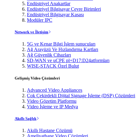
Endüstriyel Anakartlar
Endüstriyel Bilgisayar Çevre Birimleri
Endüstriyel Bilgisayar Kasası
Modüler IPC
Network ve İletişim
5G ve Kenar Bilgi İşlem sunucuları
Ağ Arayüzü Ve Hızlandırma Kartları
Ağ Güvenlik Cihazları
SD-WAN ve uCPE pl+D17:D24atformları
WISE-STACK Özel Bulut
Gelişmiş Video Çözümleri
Advanced Video Appliances
Çok Çekirdekli Dijital Signage İşleme (DSP) Çözümleri
Video Gözetim Platformu
Video İşleme ve IP Medya
Akıllı Sağlık
Akıllı Hastane Çözümü
Ameliyathane Video Çözümleri