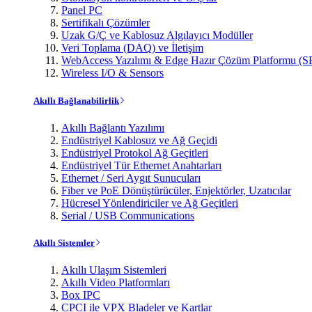
Panel PC
Sertifikalı Çözümler
Uzak G/Ç ve Kablosuz Algılayıcı Modüller
Veri Toplama (DAQ) ve İletişim
WebAccess Yazılımı & Edge Hazır Çözüm Platformu (S
Wireless I/O & Sensors
Akıllı Bağlanabilirlik
Akıllı Bağlantı Yazılımı
Endüstriyel Kablosuz ve Ağ Geçidi
Endüstriyel Protokol Ağ Geçitleri
Endüstriyel Tür Ethernet Anahtarları
Ethernet / Seri Aygıt Sunucuları
Fiber ve PoE Dönüştürücüler, Enjektörler, Uzatıcılar
Hücresel Yönlendiriciler ve Ağ Geçitleri
Serial / USB Communications
Akıllı Sistemler
Akıllı Ulaşım Sistemleri
Akıllı Video Platformları
Box IPC
CPCI ile VPX Bladeler ve Kartlar