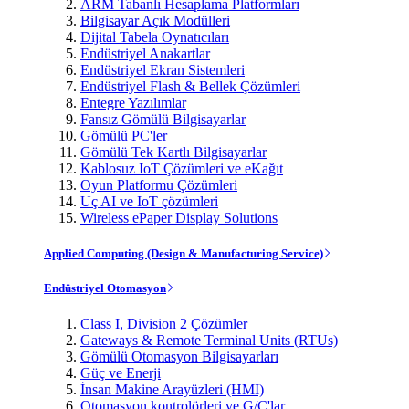
ARM Tabanlı Hesaplama Platformları
Bilgisayar Açık Modülleri
Dijital Tabela Oynatıcıları
Endüstriyel Anakartlar
Endüstriyel Ekran Sistemleri
Endüstriyel Flash & Bellek Çözümleri
Entegre Yazılımlar
Fansız Gömülü Bilgisayarlar
Gömülü PC'ler
Gömülü Tek Kartlı Bilgisayarlar
Kablosuz IoT Çözümleri ve eKağıt
Oyun Platformu Çözümleri
Uç AI ve IoT çözümleri
Wireless ePaper Display Solutions
Applied Computing (Design & Manufacturing Service)
Endüstriyel Otomasyon
Class I, Division 2 Çözümler
Gateways & Remote Terminal Units (RTUs)
Gömülü Otomasyon Bilgisayarları
Güç ve Enerji
İnsan Makine Arayüzleri (HMI)
Otomasyon kontrolörleri ve G/Ç'lar