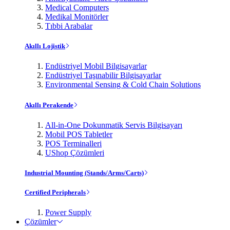
Medical Computers
Medikal Monitörler
Tıbbi Arabalar
Akıllı Lojistik
Endüstriyel Mobil Bilgisayarlar
Endüstriyel Taşınabilir Bilgisayarlar
Environmental Sensing & Cold Chain Solutions
Akıllı Perakende
All-in-One Dokunmatik Servis Bilgisayarı
Mobil POS Tabletler
POS Terminalleri
UShop Çözümleri
Industrial Mounting (Stands/Arms/Carts)
Certified Peripherals
Power Supply
Çözümler