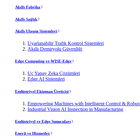
Akıllı Fabrika
Akıllı Sağlık
Akıllı Ulaşım Sistemleri
Uyarlanabilir Trafik Kontrol Sistemleri
Akıllı Demiryolu Güvenliği
Edge Computing ve WISE-Edge
Uç Yapay Zeka Çözümleri
Edge AI Sistemleri
Endüstriyel Ekipman Üreticisi
Empowering Machines with Intelligent Control & Robu
Industrial Vision AI Inspection in Manufacturing
Endüstriyel ve Edge Sunucuları
Enerji ve Hizmetler