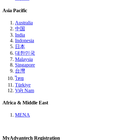
Asia Pacific
Australia
中国
India
Indonesia
日本
대한민국
Malaysia
Singapore
台灣
ไทย
Türkiye
Việt Nam
Africa & Middle East
MENA
MyAdvantech Registration