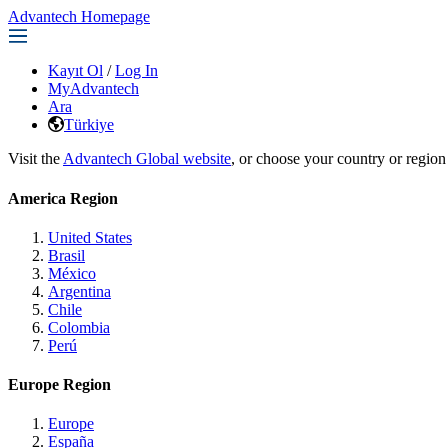
Advantech Homepage
Kayıt Ol
/
Log In
MyAdvantech
Ara
Türkiye
Visit the
Advantech Global website
, or choose your country or region
America Region
United States
Brasil
México
Argentina
Chile
Colombia
Perú
Europe Region
Europe
España