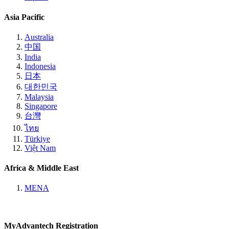
Asia Pacific
Australia
中国
India
Indonesia
日本
대한민국
Malaysia
Singapore
台灣
ไทย
Türkiye
Việt Nam
Africa & Middle East
MENA
MyAdvantech Registration