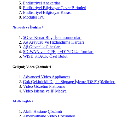
Endüstriyel Anakartlar
Endüstriyel Bilgisayar Çevre Birimleri
Endüstriyel Bilgisayar Kasası
Modüler IPC
Network ve İletişim
5G ve Kenar Bilgi İşlem sunucuları
Ağ Arayüzü Ve Hızlandırma Kartları
Ağ Güvenlik Cihazları
SD-WAN ve uCPE pl+D17:D24atformları
WISE-STACK Özel Bulut
Gelişmiş Video Çözümleri
Advanced Video Appliances
Çok Çekirdekli Dijital Signage İşleme (DSP) Çözümleri
Video Gözetim Platformu
Video İşleme ve IP Medya
Akıllı Sağlık
Akıllı Hastane Çözümü
Ameliyathane Video Çözümleri