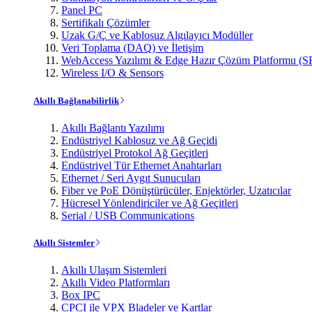
Panel PC
Sertifikalı Çözümler
Uzak G/Ç ve Kablosuz Algılayıcı Modüller
Veri Toplama (DAQ) ve İletişim
WebAccess Yazılımı & Edge Hazır Çözüm Platformu (S
Wireless I/O & Sensors
Akıllı Bağlanabilirlik
Akıllı Bağlantı Yazılımı
Endüstriyel Kablosuz ve Ağ Geçidi
Endüstriyel Protokol Ağ Geçitleri
Endüstriyel Tür Ethernet Anahtarları
Ethernet / Seri Aygıt Sunucuları
Fiber ve PoE Dönüştürücüler, Enjektörler, Uzatıcılar
Hücresel Yönlendiriciler ve Ağ Geçitleri
Serial / USB Communications
Akıllı Sistemler
Akıllı Ulaşım Sistemleri
Akıllı Video Platformları
Box IPC
CPCI ile VPX Bladeler ve Kartlar