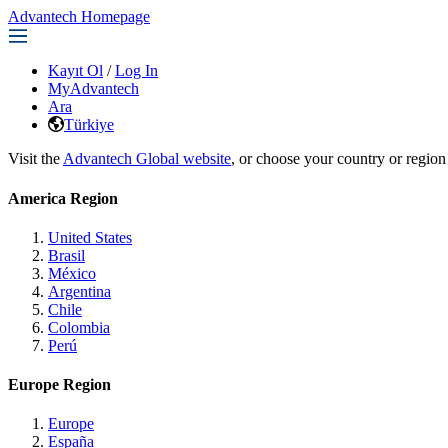
Advantech Homepage
Kayıt Ol
/
Log In
MyAdvantech
Ara
Türkiye
Visit the
Advantech Global website
, or choose your country or region
America Region
United States
Brasil
México
Argentina
Chile
Colombia
Perú
Europe Region
Europe
España