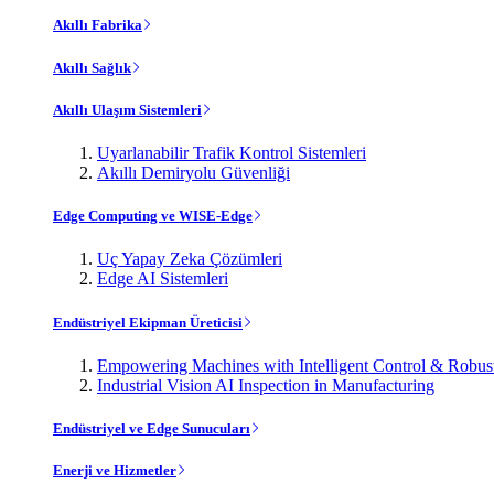
Akıllı Fabrika
Akıllı Sağlık
Akıllı Ulaşım Sistemleri
Uyarlanabilir Trafik Kontrol Sistemleri
Akıllı Demiryolu Güvenliği
Edge Computing ve WISE-Edge
Uç Yapay Zeka Çözümleri
Edge AI Sistemleri
Endüstriyel Ekipman Üreticisi
Empowering Machines with Intelligent Control & Robu
Industrial Vision AI Inspection in Manufacturing
Endüstriyel ve Edge Sunucuları
Enerji ve Hizmetler