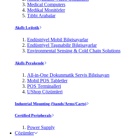
Medical Computers
Medikal Monitörler
Tıbbi Arabalar
Akıllı Lojistik
Endüstriyel Mobil Bilgisayarlar
Endüstriyel Taşınabilir Bilgisayarlar
Environmental Sensing & Cold Chain Solutions
Akıllı Perakende
All-in-One Dokunmatik Servis Bilgisayarı
Mobil POS Tabletler
POS Terminalleri
UShop Çözümleri
Industrial Mounting (Stands/Arms/Carts)
Certified Peripherals
Power Supply
Çözümler