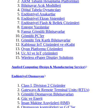
ARM Tabanlı Hesaplama Platformları
Bilgisayar Açık Modülleri
Dijital Tabela Oynatıcıları
Endüstriyel Anakartlar
Endüstriyel Ekran Sistemleri
Endüstriyel Flash & Bellek Çözümleri
Entegre Yazılımlar
Fansız Gömülü Bilgisayarlar
Gömülü PC'ler
Gömülü Tek Kartlı Bilgisayarlar
Kablosuz IoT Çözümleri ve eKağıt
Oyun Platformu Çözümleri
Uç AI ve IoT çözümleri
Wireless ePaper Display Solutions
Applied Computing (Design & Manufacturing Service)
Endüstriyel Otomasyon
Class I, Division 2 Çözümler
Gateways & Remote Terminal Units (RTUs)
Gömülü Otomasyon Bilgisayarları
Güç ve Enerji
İnsan Makine Arayüzleri (HMI)
Otomasyon kontrolörleri ve G/Ç'lar