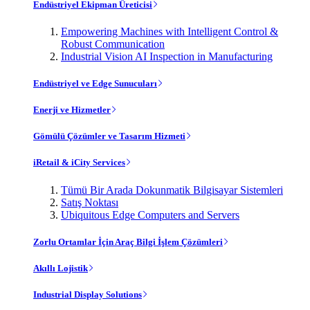
Endüstriyel Ekipman Üreticisi
Empowering Machines with Intelligent Control &
Robust Communication
Industrial Vision AI Inspection in Manufacturing
Endüstriyel ve Edge Sunucuları
Enerji ve Hizmetler
Gömülü Çözümler ve Tasarım Hizmeti
iRetail & iCity Services
Tümü Bir Arada Dokunmatik Bilgisayar Sistemleri
Satış Noktası
Ubiquitous Edge Computers and Servers
Zorlu Ortamlar İçin Araç Bilgi İşlem Çözümleri
Akıllı Lojistik
Industrial Display Solutions