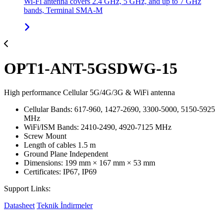
Wi-Fi antenna covers 2.4 GHz, 5 GHz, and up to 7 GHz
bands, Terminal SMA-M
OPT1-ANT-5GSDWG-15
High performance Cellular 5G/4G/3G & WiFi antenna
Cellular Bands: 617-960, 1427-2690, 3300-5000, 5150-5925
MHz
WiFi/ISM Bands: 2410-2490, 4920-7125 MHz
Screw Mount
Length of cables 1.5 m
Ground Plane Independent
Dimensions: 199 mm × 167 mm × 53 mm
Certificates: IP67, IP69
Support Links:
Datasheet
Teknik İndirmeler