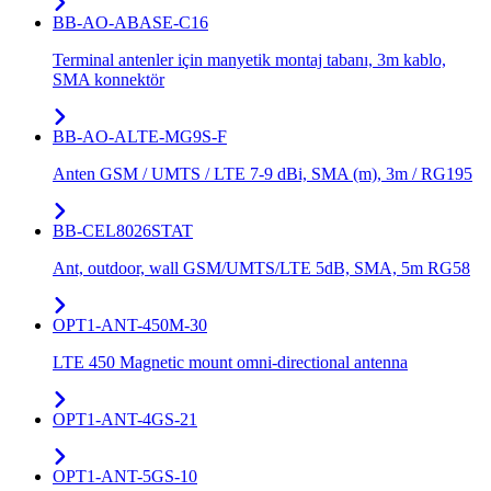
BB-AO-ABASE-C16
Terminal antenler için manyetik montaj tabanı, 3m kablo,
SMA konnektör
BB-AO-ALTE-MG9S-F
Anten GSM / UMTS / LTE 7-9 dBi, SMA (m), 3m / RG195
BB-CEL8026STAT
Ant, outdoor, wall GSM/UMTS/LTE 5dB, SMA, 5m RG58
OPT1-ANT-450M-30
LTE 450 Magnetic mount omni-directional antenna
OPT1-ANT-4GS-21
OPT1-ANT-5GS-10