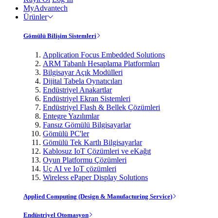
MyAdvantech
Ürünler
Gömülü Bilişim Sistemleri
Application Focus Embedded Solutions
ARM Tabanlı Hesaplama Platformları
Bilgisayar Açık Modülleri
Dijital Tabela Oynatıcıları
Endüstriyel Anakartlar
Endüstriyel Ekran Sistemleri
Endüstriyel Flash & Bellek Çözümleri
Entegre Yazılımlar
Fansız Gömülü Bilgisayarlar
Gömülü PC'ler
Gömülü Tek Kartlı Bilgisayarlar
Kablosuz IoT Çözümleri ve eKağıt
Oyun Platformu Çözümleri
Uç AI ve IoT çözümleri
Wireless ePaper Display Solutions
Applied Computing (Design & Manufacturing Service)
Endüstriyel Otomasyon