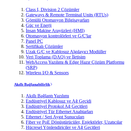
Class I, Division 2 Çözümler
Gateways & Remote Terminal Units (RTUs)
Gömülü Otomasyon Bilgisayarları
Güç ve Enerji
İnsan Makine Arayüzleri (HMI)
Otomasyon kontrolörleri ve G/Ç'lar
Panel PC
Sertifikalı Çözümler
Uzak G/Ç ve Kablosuz Algılayıcı Modüller
Veri Toplama (DAQ) ve İletişim
WebAccess Yazılımı & Edge Hazır Çözüm Platformu
(SRP)
Wireless I/O & Sensors
Akıllı Bağlanabilirlik
Akıllı Bağlantı Yazılımı
Endüstriyel Kablosuz ve Ağ Geçidi
Endüstriyel Protokol Ağ Geçitleri
Endüstriyel Tür Ethernet Anahtarları
Ethernet / Seri Aygıt Sunucuları
Fiber ve PoE Dönüştürücüler, Enjektörler, Uzatıcılar
Hücresel Yönlendiriciler ve Ağ Geçitleri