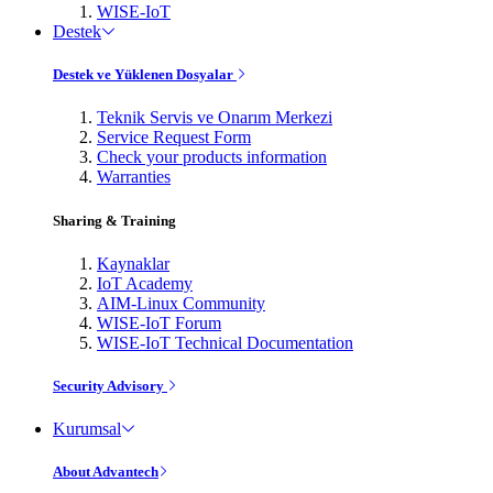
WISE-IoT
Destek
Destek ve Yüklenen Dosyalar
Teknik Servis ve Onarım Merkezi
Service Request Form
Check your products information
Warranties
Sharing & Training
Kaynaklar
IoT Academy
AIM-Linux Community
WISE-IoT Forum
WISE-IoT Technical Documentation
Security Advisory
Kurumsal
About Advantech