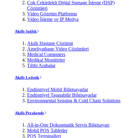
Çok Çekirdekli Dijital Signage İşleme (DSP)
Çözümleri
Video Gözetim Platformu
Video İşleme ve IP Medya
Akıllı Sağlık
Akıllı Hastane Çözümü
Ameliyathane Video Çözümleri
Medical Computers
Medikal Monitörler
Tıbbi Arabalar
Akıllı Lojistik
Endüstriyel Mobil Bilgisayarlar
Endüstriyel Taşınabilir Bilgisayarlar
Environmental Sensing & Cold Chain Solutions
Akıllı Perakende
All-in-One Dokunmatik Servis Bilgisayarı
Mobil POS Tabletler
POS Terminalleri