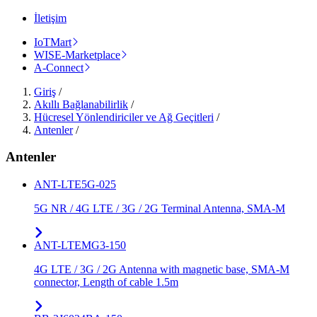
İletişim
IoTMart
WISE-Marketplace
A-Connect
Giriş
/
Akıllı Bağlanabilirlik
/
Hücresel Yönlendiriciler ve Ağ Geçitleri
/
Antenler
/
Antenler
ANT-LTE5G-025
5G NR / 4G LTE / 3G / 2G Terminal Antenna, SMA-M
ANT-LTEMG3-150
4G LTE / 3G / 2G Antenna with magnetic base, SMA-M
connector, Length of cable 1.5m