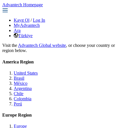
Advantech Homepage
Kayıt Ol
/
Log In
MyAdvantech
Ara
Türkiye
Visit the
Advantech Global website
, or choose your country or
region below.
America Region
United States
Brasil
México
Argentina
Chile
Colombia
Perú
Europe Region
Europe