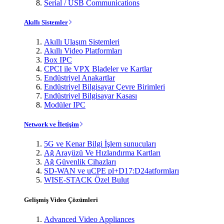
Serial / USB Communications
Akıllı Sistemler
Akıllı Ulaşım Sistemleri
Akıllı Video Platformları
Box IPC
CPCI ile VPX Bladeler ve Kartlar
Endüstriyel Anakartlar
Endüstriyel Bilgisayar Çevre Birimleri
Endüstriyel Bilgisayar Kasası
Modüler IPC
Network ve İletişim
5G ve Kenar Bilgi İşlem sunucuları
Ağ Arayüzü Ve Hızlandırma Kartları
Ağ Güvenlik Cihazları
SD-WAN ve uCPE pl+D17:D24atformları
WISE-STACK Özel Bulut
Gelişmiş Video Çözümleri
Advanced Video Appliances