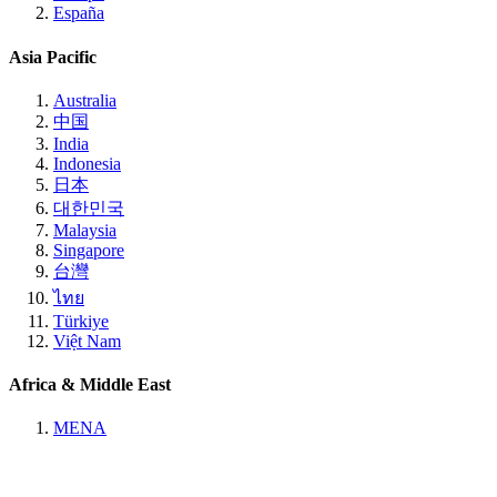
España
Asia Pacific
Australia
中国
India
Indonesia
日本
대한민국
Malaysia
Singapore
台灣
ไทย
Türkiye
Việt Nam
Africa & Middle East
MENA