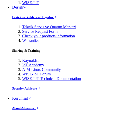
WISE-IoT
Destek
Destek ve Yüklenen Dosyalar
Teknik Servis ve Onarım Merkezi
Service Request Form
Check your products information
Warranties
Sharing & Training
Kaynaklar
IoT Academy
AIM-Linux Community
WISE-IoT Forum
WISE-IoT Technical Documentation
Security Advisory
Kurumsal
About Advantech