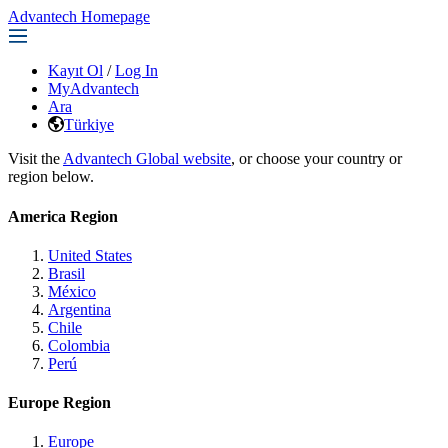
Advantech Homepage
Kayıt Ol
/
Log In
MyAdvantech
Ara
Türkiye
Visit the
Advantech Global website
, or choose your country or
region below.
America Region
United States
Brasil
México
Argentina
Chile
Colombia
Perú
Europe Region
Europe