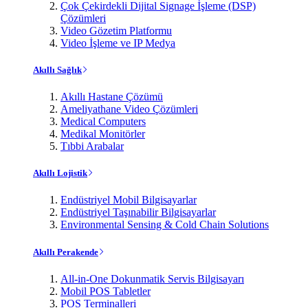
Çok Çekirdekli Dijital Signage İşleme (DSP)
Çözümleri
Video Gözetim Platformu
Video İşleme ve IP Medya
Akıllı Sağlık
Akıllı Hastane Çözümü
Ameliyathane Video Çözümleri
Medical Computers
Medikal Monitörler
Tıbbi Arabalar
Akıllı Lojistik
Endüstriyel Mobil Bilgisayarlar
Endüstriyel Taşınabilir Bilgisayarlar
Environmental Sensing & Cold Chain Solutions
Akıllı Perakende
All-in-One Dokunmatik Servis Bilgisayarı
Mobil POS Tabletler
POS Terminalleri