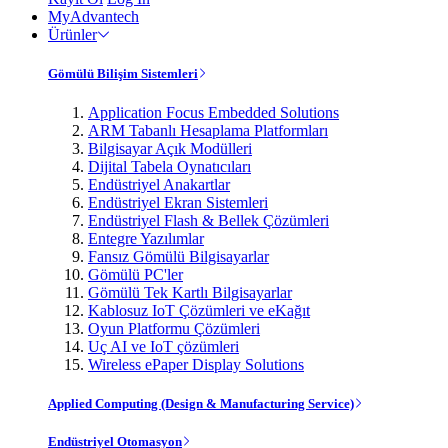
MyAdvantech
Ürünler
Gömülü Bilişim Sistemleri
Application Focus Embedded Solutions
ARM Tabanlı Hesaplama Platformları
Bilgisayar Açık Modülleri
Dijital Tabela Oynatıcıları
Endüstriyel Anakartlar
Endüstriyel Ekran Sistemleri
Endüstriyel Flash & Bellek Çözümleri
Entegre Yazılımlar
Fansız Gömülü Bilgisayarlar
Gömülü PC'ler
Gömülü Tek Kartlı Bilgisayarlar
Kablosuz IoT Çözümleri ve eKağıt
Oyun Platformu Çözümleri
Uç AI ve IoT çözümleri
Wireless ePaper Display Solutions
Applied Computing (Design & Manufacturing Service)
Endüstriyel Otomasyon