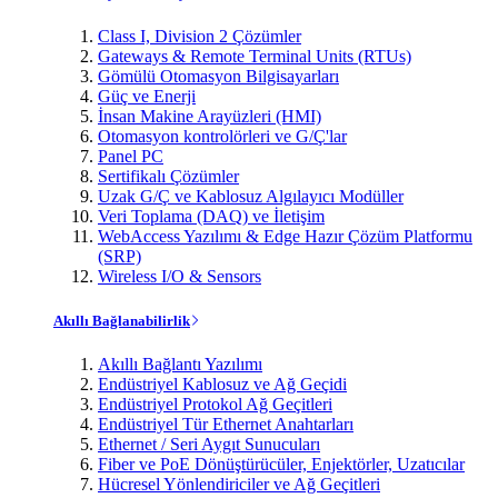
Class I, Division 2 Çözümler
Gateways & Remote Terminal Units (RTUs)
Gömülü Otomasyon Bilgisayarları
Güç ve Enerji
İnsan Makine Arayüzleri (HMI)
Otomasyon kontrolörleri ve G/Ç'lar
Panel PC
Sertifikalı Çözümler
Uzak G/Ç ve Kablosuz Algılayıcı Modüller
Veri Toplama (DAQ) ve İletişim
WebAccess Yazılımı & Edge Hazır Çözüm Platformu
(SRP)
Wireless I/O & Sensors
Akıllı Bağlanabilirlik
Akıllı Bağlantı Yazılımı
Endüstriyel Kablosuz ve Ağ Geçidi
Endüstriyel Protokol Ağ Geçitleri
Endüstriyel Tür Ethernet Anahtarları
Ethernet / Seri Aygıt Sunucuları
Fiber ve PoE Dönüştürücüler, Enjektörler, Uzatıcılar
Hücresel Yönlendiriciler ve Ağ Geçitleri