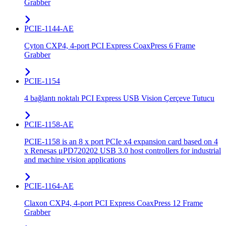
Grabber
PCIE-1144-AE
Cyton CXP4, 4-port PCI Express CoaxPress 6 Frame
Grabber
PCIE-1154
4 bağlantı noktalı PCI Express USB Vision Çerçeve Tutucu
PCIE-1158-AE
PCIE-1158 is an 8 x port PCIe x4 expansion card based on 4
x Renesas μPD720202 USB 3.0 host controllers for industrial
and machine vision applications
PCIE-1164-AE
Claxon CXP4, 4-port PCI Express CoaxPress 12 Frame
Grabber