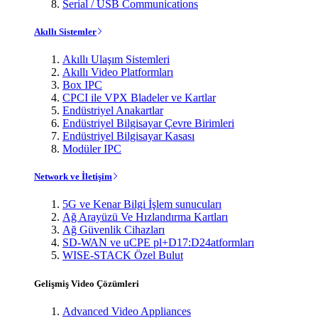
Serial / USB Communications
Akıllı Sistemler
Akıllı Ulaşım Sistemleri
Akıllı Video Platformları
Box IPC
CPCI ile VPX Bladeler ve Kartlar
Endüstriyel Anakartlar
Endüstriyel Bilgisayar Çevre Birimleri
Endüstriyel Bilgisayar Kasası
Modüler IPC
Network ve İletişim
5G ve Kenar Bilgi İşlem sunucuları
Ağ Arayüzü Ve Hızlandırma Kartları
Ağ Güvenlik Cihazları
SD-WAN ve uCPE pl+D17:D24atformları
WISE-STACK Özel Bulut
Gelişmiş Video Çözümleri
Advanced Video Appliances