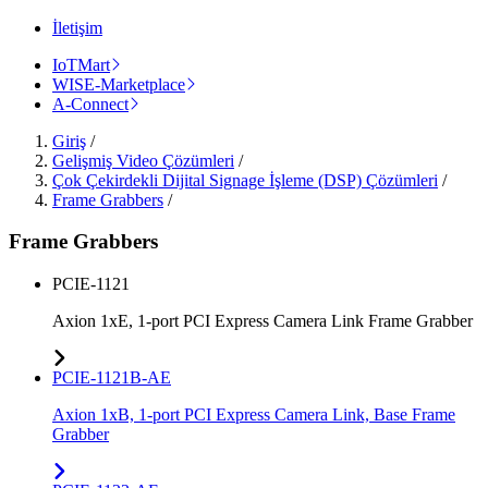
İletişim
IoTMart
WISE-Marketplace
A-Connect
Giriş
/
Gelişmiş Video Çözümleri
/
Çok Çekirdekli Dijital Signage İşleme (DSP) Çözümleri
/
Frame Grabbers
/
Frame Grabbers
PCIE-1121
Axion 1xE, 1-port PCI Express Camera Link Frame Grabber
PCIE-1121B-AE
Axion 1xB, 1-port PCI Express Camera Link, Base Frame
Grabber