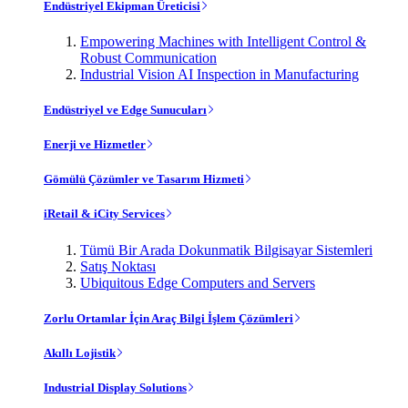
Endüstriyel Ekipman Üreticisi
Empowering Machines with Intelligent Control &
Robust Communication
Industrial Vision AI Inspection in Manufacturing
Endüstriyel ve Edge Sunucuları
Enerji ve Hizmetler
Gömülü Çözümler ve Tasarım Hizmeti
iRetail & iCity Services
Tümü Bir Arada Dokunmatik Bilgisayar Sistemleri
Satış Noktası
Ubiquitous Edge Computers and Servers
Zorlu Ortamlar İçin Araç Bilgi İşlem Çözümleri
Akıllı Lojistik
Industrial Display Solutions